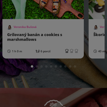
Veronika Bušová
Vero
Grilovaný banán a cookies s
Škoric
marshmallows
1 h 0 m
6 porcií
40 mi