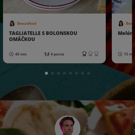
Beautifood
Beau
TAGLIATELLE S BOLONSKOU
Melóno
OMÁČKOU
40 min
4 porcie
15 mi