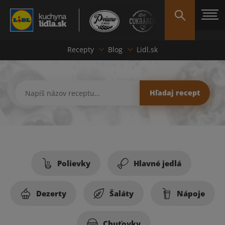
Recepty
Blog
Lidl.sk
Hľadaj recept
Polievky
Hlavné jedlá
Dezerty
Šaláty
Nápoje
Chuťovky