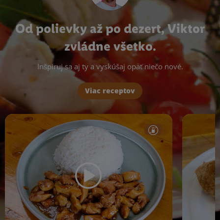
Od polievky až po dezert, Viktor
zvládne všetko.
Inšpiruj sa aj ty a vyskúšaj opäť niečo nové.
Viac receptov