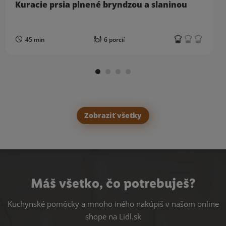
Kuracie prsia plnené bryndzou a slaninou
45 min
6 porcií
Zobraziť všetky
Máš všetko, čo potrebuješ?
Kuchynské pomôcky a mnoho iného nakúpiš v našom online
shope na Lidl.sk