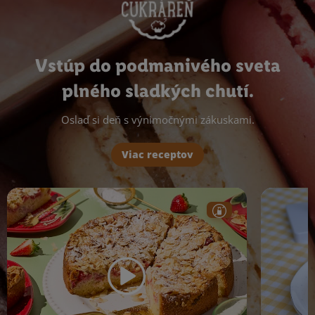
Vstúp do podmanivého sveta
plného sladkých chutí.
Oslaď si deň s výnimočnými zákuskami.
Viac receptov