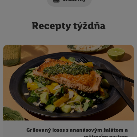
Recepty týždňa
Zoznam receptov
Grilovaný losos s ananásovým šalátom a
mätovým pestom