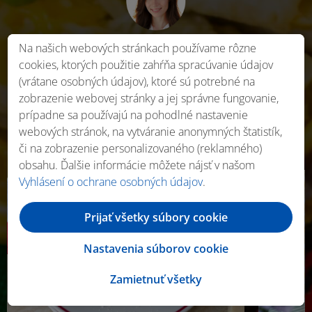
Na našich webových stránkach používame rôzne
Var rýchlo a jednoducho.
cookies, ktorých použitie zahŕňa spracúvanie údajov
(vrátane osobných údajov), ktoré sú potrebné na
Inšpiruj sa našimi najnovšími Beautifood receptami,
ktoré
zobrazenie webovej stránky a jej správne fungovanie,
nájdeš na našom Youtube kanáli i na webe.
prípadne sa používajú na pohodlné nastavenie
webových stránok, na vytváranie anonymných štatistík,
Viac receptov
či na zobrazenie personalizovaného (reklamného)
obsahu. Ďalšie informácie môžete nájsť v našom
Vyhlásení o ochrane osobných údajov
.
Prijať všetky súbory cookie
Nastavenia súborov cookie
Zamietnuť všetky