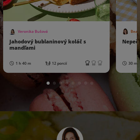
Veronika Bušová
Beau
Jahodový bublaninový koláč s
Nepeč
mandľami
1 h 40 m
12 porcií
30 mi