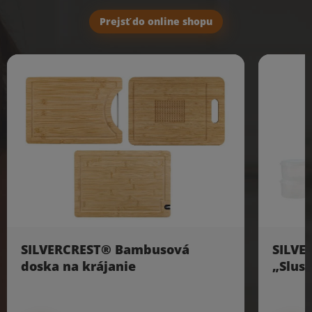
Prejsť do online shopu
SILVERCREST® Bambusová
SILVE
doska na krájanie
„Slush