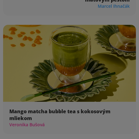
Marcel Ihnačák
Mango matcha bubble tea s kokosovým
mliekom
Veronika Bušová