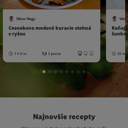
Viktor Nagy
Vikto
Cesnakovo medové kuracie stehná
Raňajk
s ryžou
šunkou
1 h 0 m
3 porcie
20 mi
Najnovšie recepty