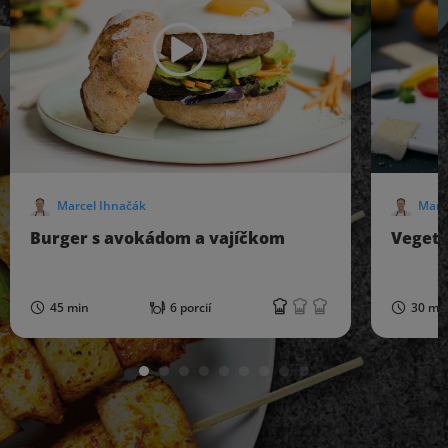
Marcel Ihnačák
Marc
Burger s avokádom a vajíčkom
Vegeta
45 min
6 porcií
30 mi