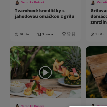
Veronika Bušová
Veroni
Tvarohové knedličky s
Grilov
jahodovou omáčkou z grilu
domáco
zmrzli
30 min
3 porcie
1 h 0 m
Veronika Bušová
Veroni