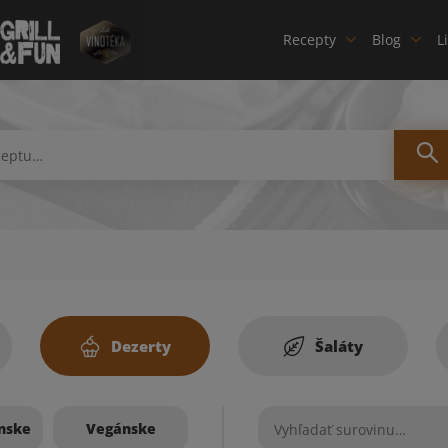
Recepty
Blog
L
Dezerty
Šaláty
nske
Vegánske