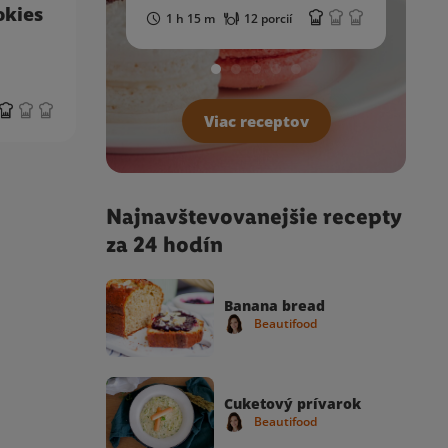
okies
1 h 15 m
12 porcií
Viac receptov
Najnavštevovanejšie recepty
za 24 hodín
Banana bread
Beautifood
Cuketový prívarok
Beautifood