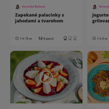
Veronika Bušová
Veroni
Zapekané palacinky s
Jogurto
jahodami a tvarohom
grilov
1 h 15 m
6 porcií
1 h 0 m