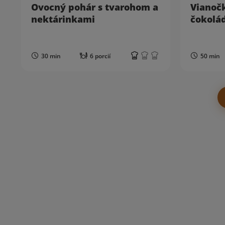
Ovocný pohár s tvarohom a
Vianoč
nektárinkami
čokolá
30 min
6 porcií
50 min