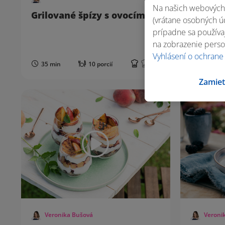
Na našich webových 
Grilované špízy s ovocím
Rýchle 
(vrátane osobných úd
panvičk
prípadne sa používaj
na zobrazenie perso
Vyhlásení o ochrane
35 min
10 porcií
1 h 0 m
Zamiet
Veronika Bušová
Veroni