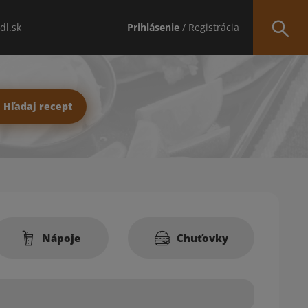
idl.sk
Prihlásenie
/ Registrácia
Hľadaj recept
Nápoje
Chuťovky