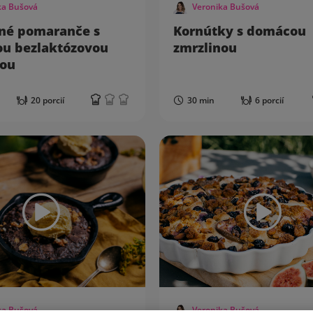
ka Bušová
Veronika Bušová
ané pomaranče s
Kornútky s domácou
u bezlaktózovou
zmrzlinou
nou
20 porcií
30 min
6 porcií
ka Bušová
Veronika Bušová