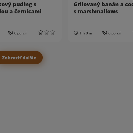
kový puding s
Grilovaný banán a co
dou a černicami
s marshmallows
6 porcií
1 h 0 m
6 porcií
Zobraziť ďalšie