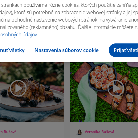
stránkach používame rôzne cookies, ktorých použitie zahŕňa sp
brownies v
Grilovaná focaccia s
ajov), ktoré sú potrebné na zobrazenie webovej stránky a jej s
e so zmrzlinou
pistáciami a figami
ú na pohodlné nastavenie webových stránok, na vytváranie anony
nalizovaného (reklamného) obsahu. Ďalšie informácie môžete n
 osobných údajov
.
6 porcií
45 min
12 porcií
nuť všetky
Nastavenia súborov cookie
Prijať vše
ka Bušová
Veronika Bušová