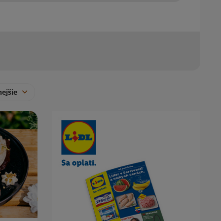
nejšie
Obsah bočného panela