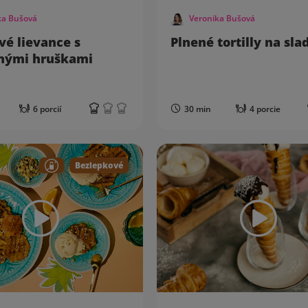
ka Bušová
Veronika Bušová
vé lievance s
Plnené tortilly na sla
anými hruškami
6 porcií
30 min
4 porcie
Bezlepkové