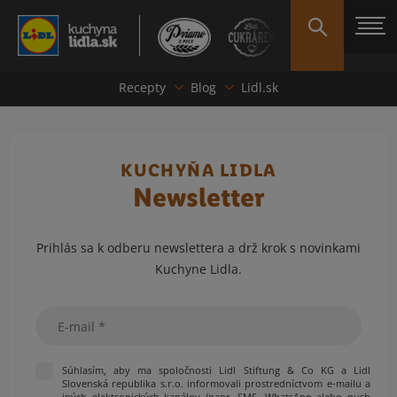
Recepty
Blog
Lidl.sk
KUCHYŇA LIDLA
Newsletter
Prihlás sa k odberu newslettera a drž krok s novinkami
Kuchyne Lidla.
Email
Súhlasím, aby ma spoločnosti Lidl Stiftung & Co KG a Lidl
Slovenská republika s.r.o. informovali prostredníctvom e-mailu a
iných elektronických kanálov (napr. SMS, WhatsApp alebo push