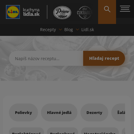
Recepty
Blog
Lidl.sk
Hľadať recept
Hľadaj recept
Recepty
Polievky
Hlavné jedlá
Dezerty
Šaláty