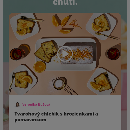
chutí.
Veronika Bušová
Tvarohový chlebík s hrozienkami a
pomarančom