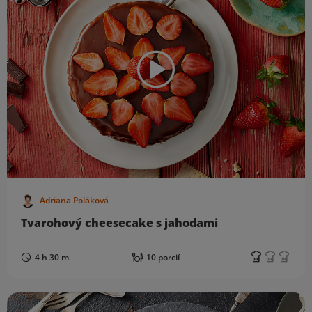
Adriana Poláková
Tvarohový cheesecake s jahodami
4 h 30 m
10 porcií