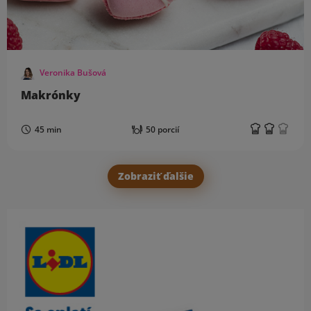
Veronika Bušová
Makrónky
45 min
50 porcií
Zobraziť ďalšie
Obsah bočného panela