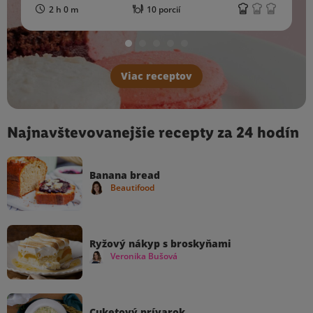
2 h 0 m
10 porcií
Viac receptov
Najnavštevovanejšie recepty za 24 hodín
Banana bread
Beautifood
Ryžový nákyp s broskyňami
Veronika Bušová
Cuketový prívarok