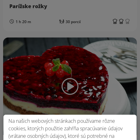
Parížske rožky
1 h 20 m
30 porcií
Na našich webových stránkach používame rôzne
cookies, ktorých použitie zahŕňa spracúvanie údajov
(vrátane osobných údajov), ktoré sú potrebné na