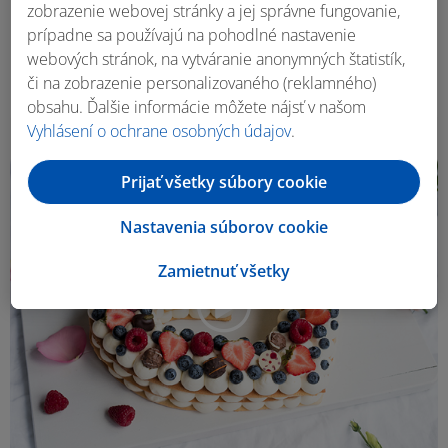
zobrazenie webovej stránky a jej správne fungovanie,
Adriana Poláková
prípadne sa používajú na pohodlné nastavenie
Tvarohovo-čokoládová torta s ovocím
webových stránok, na vytváranie anonymných štatistík,
či na zobrazenie personalizovaného (reklamného)
45 min
12 porcií
obsahu. Ďalšie informácie môžete nájsť v našom
Vyhlásení o ochrane osobných údajov
.
Prijať všetky súbory cookie
Nastavenia súborov cookie
Zamietnuť všetky