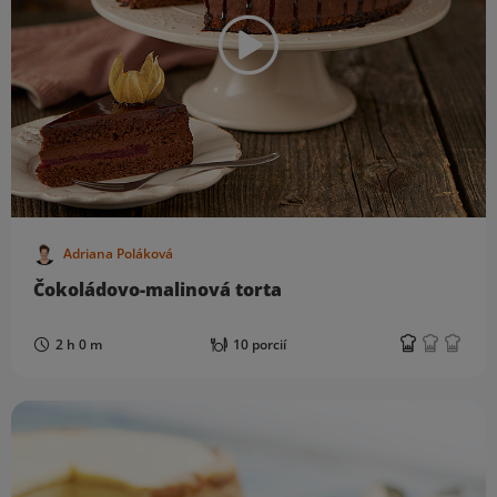
Adriana Poláková
Čokoládovo-malinová torta
2 h 0 m
10 porcií