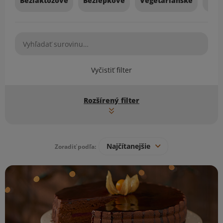
Bezlaktózové
Bezlepkové
Vegetariánske
Veg
Vyčistiť filter
Rozšírený filter
Najčítanejšie
Zoradiť podľa:
Zoznam receptov