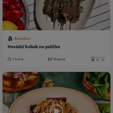
Beautifood
Hovädzí kebab na paličke
1 h 0 m
10 porcií