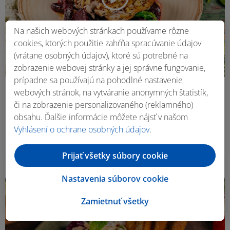
Na našich webových stránkach používame rôzne
cookies, ktorých použitie zahŕňa spracúvanie údajov
(vrátane osobných údajov), ktoré sú potrebné na
zobrazenie webovej stránky a jej správne fungovanie,
prípadne sa používajú na pohodlné nastavenie
webových stránok, na vytváranie anonymných štatistík,
Marcel Ihnačák
či na zobrazenie personalizovaného (reklamného)
Grilovaná bravčová panenka s červenou repou
obsahu. Ďalšie informácie môžete nájsť v našom
a cesnakovo – medovou omáčkou
Vyhlásení o ochrane osobných údajov
.
45 min
2 porcie
Prijať všetky súbory cookie
Nastavenia súborov cookie
Zamietnuť všetky