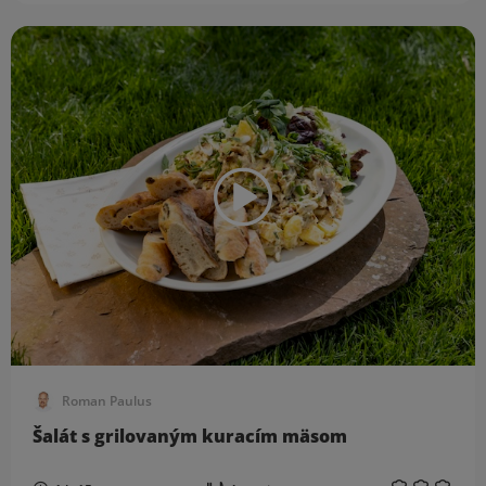
Roman Paulus
Šalát s grilovaným kuracím mäsom