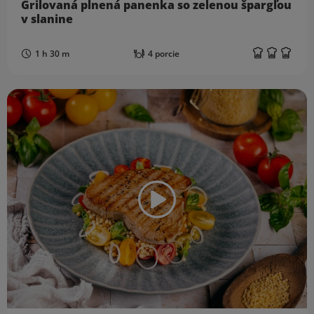
Grilovaná plnená panenka so zelenou špargľou
v slanine
1 h 30 m
4 porcie