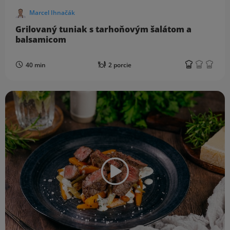
Marcel Ihnačák
Grilovaný tuniak s tarhoňovým šalátom a
balsamicom
40 min
2 porcie