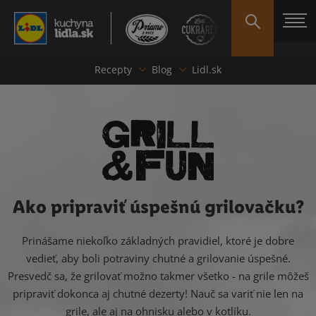
Recepty
Blog
Lidl.sk
Ako pripraviť úspešnú grilovačku?
Prinášame niekoľko základných pravidiel, ktoré je dobre
vedieť, aby boli potraviny chutné a grilovanie úspešné.
Presvedč sa, že grilovať možno takmer všetko - na grile môžeš
pripraviť dokonca aj chutné dezerty! Nauč sa variť nie len na
grile, ale aj na ohnisku alebo v kotlíku.