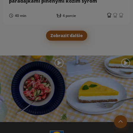
paradajkami plnenými kozím syrom
40 min
4 porcie
Zobraziť ďalšie