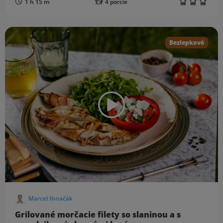
1 h 15 m
4 porcie
Bezlepkové
Marcel Ihnačák
Grilované morčacie filety so slaninou a s