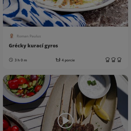
Roman Paulus
Grécky kurací gyros
3 h 0 m
4 porcie