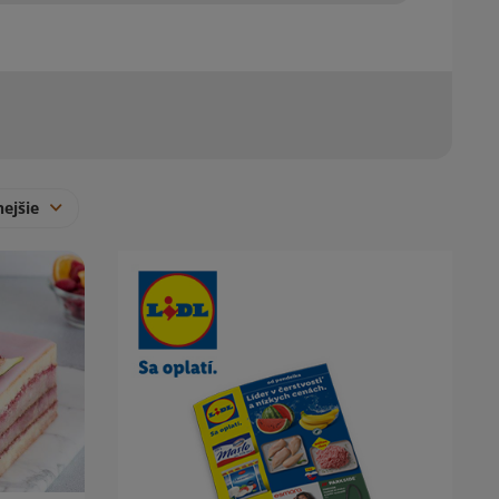
nejšie
Obsah bočného panela