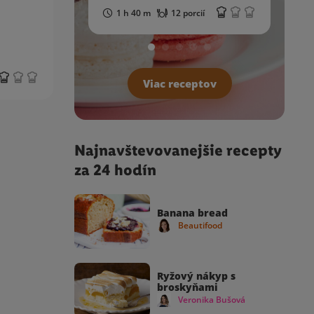
1 h 40 m
12 porcií
Viac receptov
Najnavštevovanejšie recepty
za 24 hodín
Banana bread
Beautifood
Ryžový nákyp s
broskyňami
Veronika Bušová