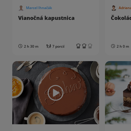
Marcel Ihnačák
Adrian
Vianočná kapustnica
Čokolá
2 h 30 m
7 porcií
2 h 0 m