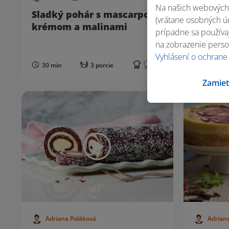
Na našich webových 
Sladký pohár s mascarpone
Laskon
(vrátane osobných úd
krémom a malinami
prípadne sa používaj
na zobrazenie perso
Vyhlásení o ochrane
30 min
3 porcie
2 h 0 m
Zamiet
Adriana Poláková
Adrian