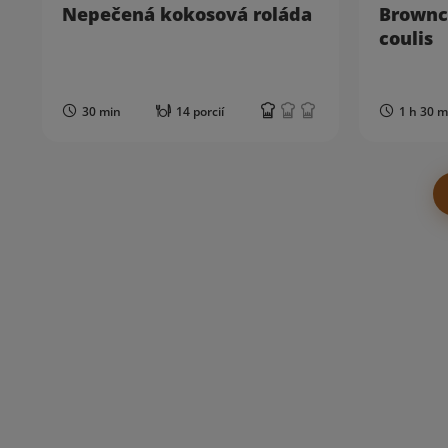
Nepečená kokosová roláda
Brownc
coulis
30 min
14 porcií
1 h 30 m