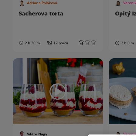
Adriana Poláková
Veroni
Sacherova torta
Opitý I
2 h 30 m
12 porcií
2 h 0 m
Viktor Nagy
Veroni