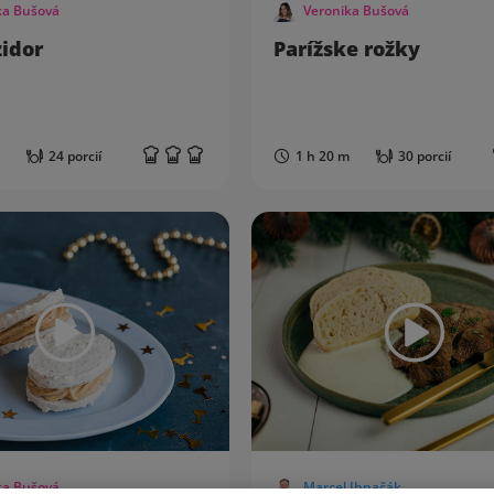
ka Bušová
Veronika Bušová
zidor
Parížske rožky
24 porcií
1 h 20 m
30 porcií
ka Bušová
Marcel Ihnačák