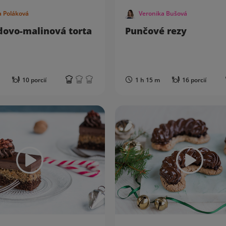
a Poláková
Veronika Bušová
dovo-malinová torta
Punčové rezy
10 porcií
1 h 15 m
16 porcií