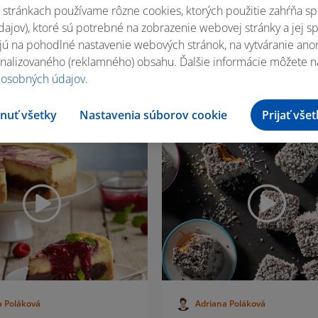
stránkach používame rôzne cookies, ktorých použitie zahŕňa sp
ky
Hovädzie plátky s
ajov), ktoré sú potrebné na zobrazenie webovej stránky a jej s
chrenovou omáčkou 
ú na pohodlné nastavenie webových stránok, na vytváranie anony
domácou knedľou
nalizovaného (reklamného) obsahu. Ďalšie informácie môžete n
 osobných údajov
.
20 porcií
2 h 0 m
4 porcie
nuť všetky
Nastavenia súborov cookie
Prijať vše
a Poláková
Adriana Poláková