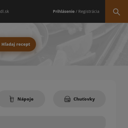
idl.sk
Prihlásenie
/ Registrácia
Hľadaj recept
Nápoje
Chuťovky