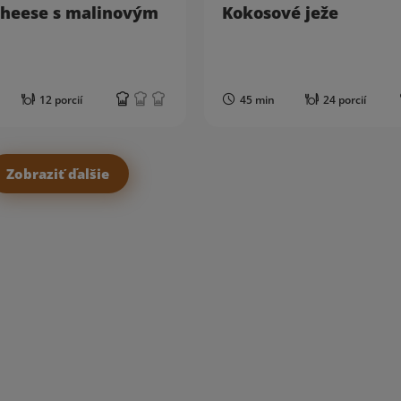
heese s malinovým
Kokosové ježe
12 porcií
45 min
24 porcií
Zobraziť ďalšie