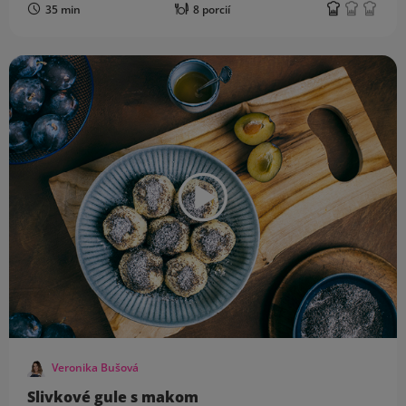
35 min
8 porcií
Veronika Bušová
Slivkové gule s makom