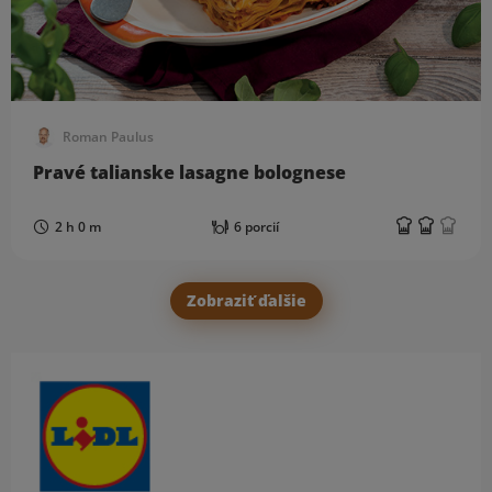
Roman Paulus
Pravé talianske lasagne bolognese
2 h 0 m
6 porcií
Zobraziť ďalšie
Obsah bočného panela