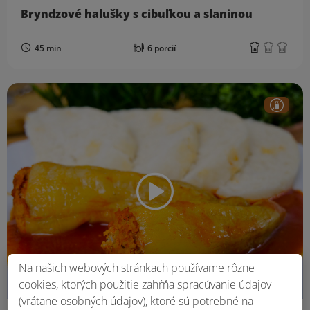
Bryndzové halušky s cibuľkou a slaninou
45 min
6 porcií
Na našich webových stránkach používame rôzne
cookies, ktorých použitie zahŕňa spracúvanie údajov
(vrátane osobných údajov), ktoré sú potrebné na