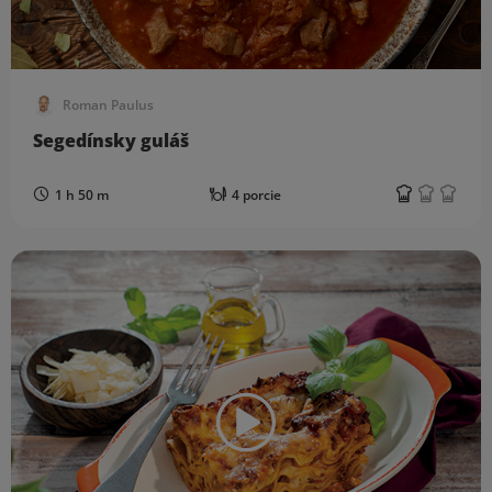
Roman Paulus
Segedínsky guláš
1 h 50 m
4 porcie