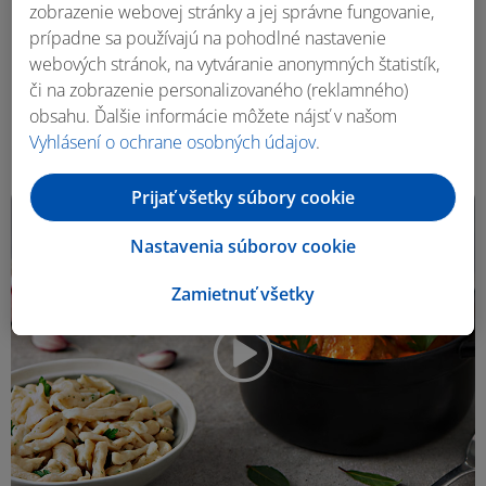
zobrazenie webovej stránky a jej správne fungovanie,
Viktor Nagy
prípadne sa používajú na pohodlné nastavenie
Plnená paprika s paradajkovou omáčkou a
webových stránok, na vytváranie anonymných štatistík,
domácou knedľou
či na zobrazenie personalizovaného (reklamného)
obsahu. Ďalšie informácie môžete nájsť v našom
3 h 0 m
4 porcie
Vyhlásení o ochrane osobných údajov
.
Prijať všetky súbory cookie
Nastavenia súborov cookie
Zamietnuť všetky