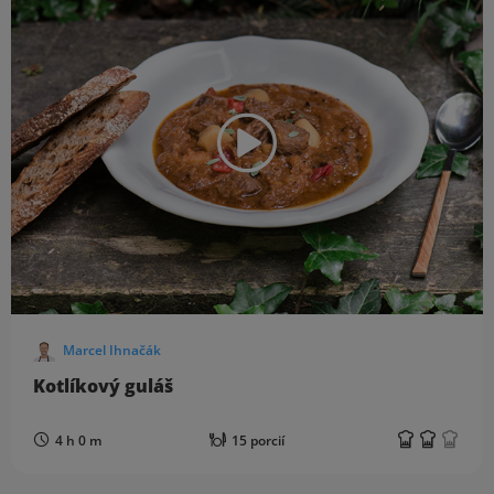
Marcel Ihnačák
Kotlíkový guláš
4 h 0 m
15 porcií