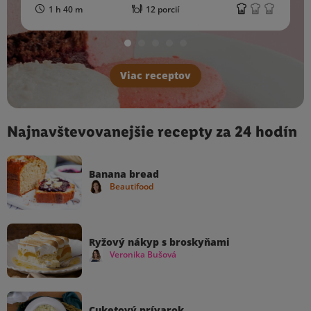
1 h 40 m
12 porcií
Viac receptov
Najnavštevovanejšie recepty za 24 hodín
Banana bread
Beautifood
Ryžový nákyp s broskyňami
Veronika Bušová
Cuketový prívarok