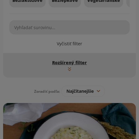
Bezlaktózové
Bezlepkové
Vegetariánske
Veg
Vyčistiť filter
Rozšírený filter
Najčítanejšie
Zoradiť podľa:
Zoznam receptov