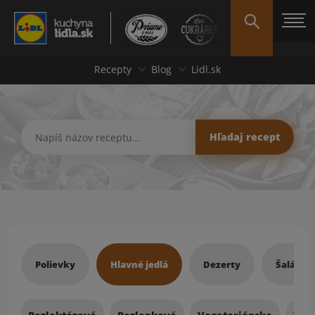
Recepty
Blog
Lidl.sk
Hľadať recept
Hľadaj recept
Recepty
Polievky
Hlavné jedlá
Dezerty
Šaláty