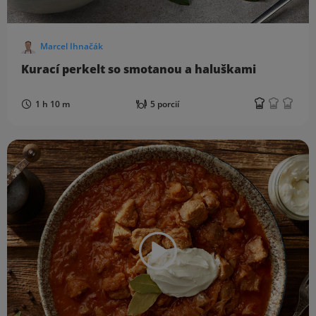
Marcel Ihnačák
Kurací perkelt so smotanou a haluškami
1 h 10 m
5 porcií