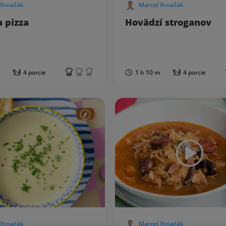
 Ihnačák
Marcel Ihnačák
 pizza
Hovädzí stroganov
4 porcie
1 h 10 m
4 porcie
 Ihnačák
Marcel Ihnačák