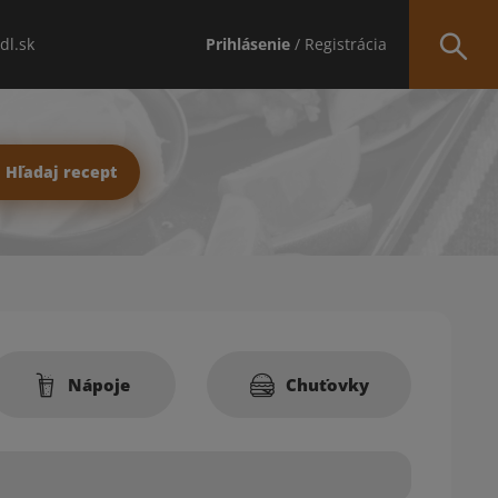
idl.sk
Prihlásenie
/ Registrácia
Hľadaj recept
Nápoje
Chuťovky