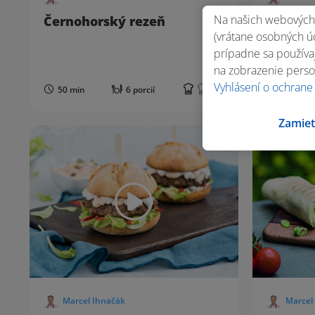
Na našich webových 
Černohorský rezeň
Krémov
(vrátane osobných úd
prípadne sa používaj
na zobrazenie perso
Vyhlásení o ochrane
50 min
6 porcií
40 min
Zamiet
Marcel Ihnačák
Marcel