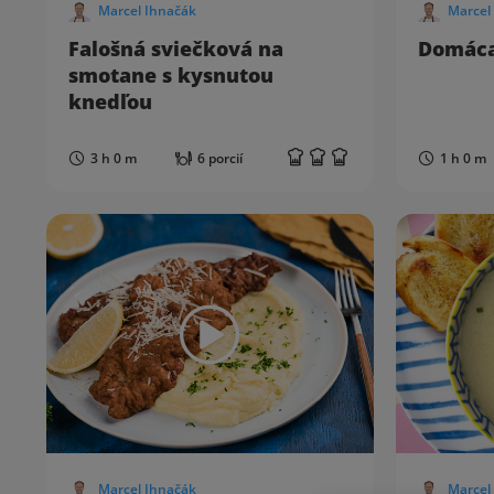
Marcel Ihnačák
Marcel
Falošná sviečková na
Domáca
smotane s kysnutou
knedľou
3 h 0 m
6 porcií
1 h 0 m
Marcel Ihnačák
Marcel