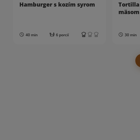
Hamburger s kozím syrom
Tortill
mäsom
40 min
6 porcií
30 min