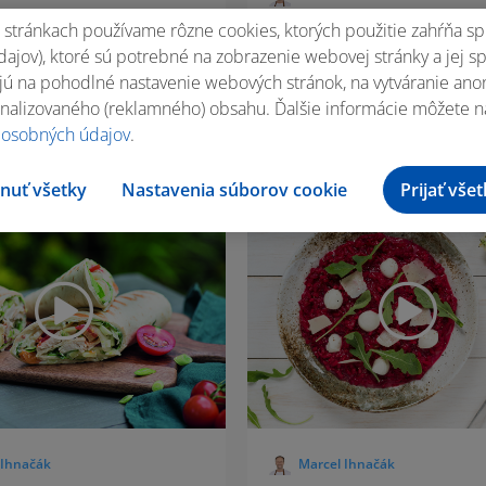
stránkach používame rôzne cookies, ktorých použitie zahŕňa sp
á cesnačka
Vianočná kapustnica
ajov), ktoré sú potrebné na zobrazenie webovej stránky a jej s
ú na pohodlné nastavenie webových stránok, na vytváranie anony
nalizovaného (reklamného) obsahu. Ďalšie informácie môžete n
 osobných údajov
.
5 porcií
2 h 30 m
7 porcií
nuť všetky
Nastavenia súborov cookie
Prijať vše
 Ihnačák
Marcel Ihnačák