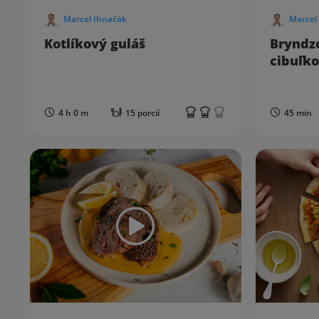
Marcel Ihnačák
Marcel
Kotlíkový guláš
Bryndz
cibuľko
4 h 0 m
15 porcií
45 min