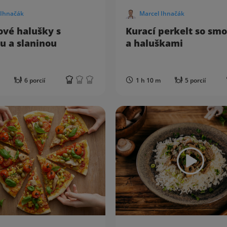
 Ihnačák
Marcel Ihnačák
ové halušky s
Kurací perkelt so sm
u a slaninou
a haluškami
6 porcií
1 h 10 m
5 porcií