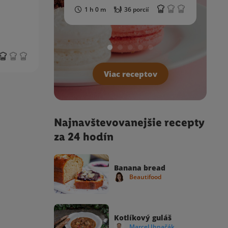
1 h 0 m
36 porcií
Viac receptov
Najnavštevovanejšie recepty
za 24 hodín
Banana bread
Beautifood
Kotlíkový guláš
Marcel Ihnačák