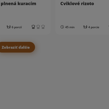
a plnená kuracím
Cviklové rizoto
6 porcií
45 min
4 porcie
Zobraziť ďalšie