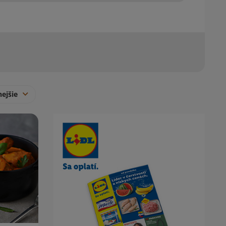
nejšie
Obsah bočného panela