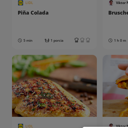
LIDL
Viktor 
Piňa Colada
Brusch
5 min
1 porcia
1 h 0 m
LIDL
Viktor 