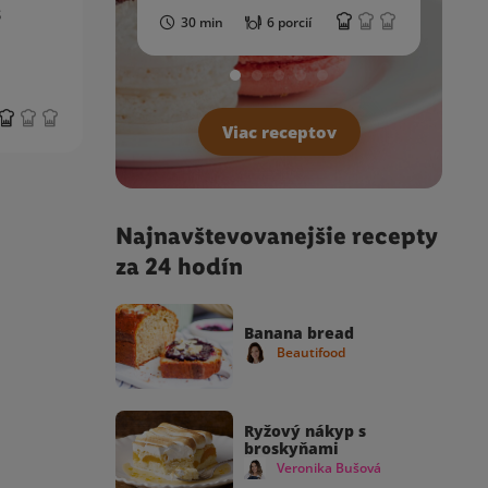
s
30 min
6 porcií
Viac receptov
Najnavštevovanejšie recepty
za 24 hodín
Banana bread
Beautifood
Ryžový nákyp s
broskyňami
Veronika Bušová