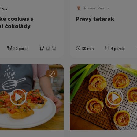
Nagy
Roman Paulus
ké cookies s
Pravý tatarák
i čokolády
20 porcií
30 min
4 porcie