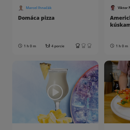
Marcel Ihnačák
Viktor 
Domáca pizza
Americ
kúskam
1 h 0 m
4 porcie
1 h 0 m