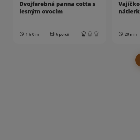
Dvojfarebná panna cotta s
Vajíčko
lesným ovocím
nátierk
1 h 0 m
6 porcií
20 min