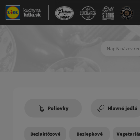
Hľadať recept
Recepty
Polievky
Hlavné jedlá
Bezlaktózové
Bezlepkové
Vegetariá