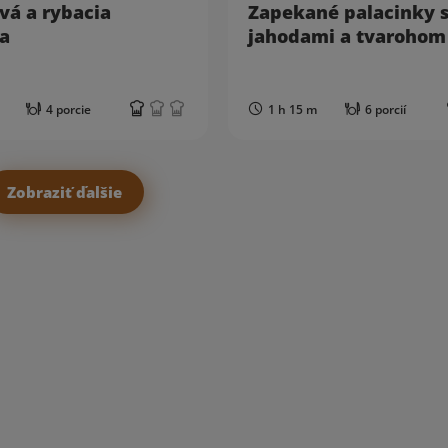
vá a rybacia
Zapekané palacinky 
a
jahodami a tvarohom
4 porcie
1 h 15 m
6 porcií
Zobraziť ďalšie