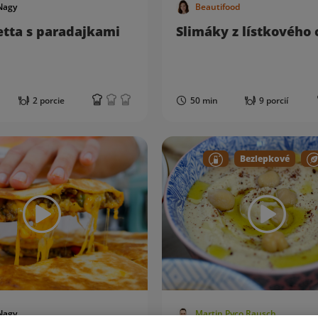
Nagy
Beautifood
etta s paradajkami
Slimáky z lístkového 
2 porcie
50 min
9 porcií
Bezlepkové
Nagy
Martin Pyco Rausch