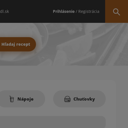
idl.sk
Prihlásenie
/ Registrácia
Hľadaj recept
Nápoje
Chuťovky