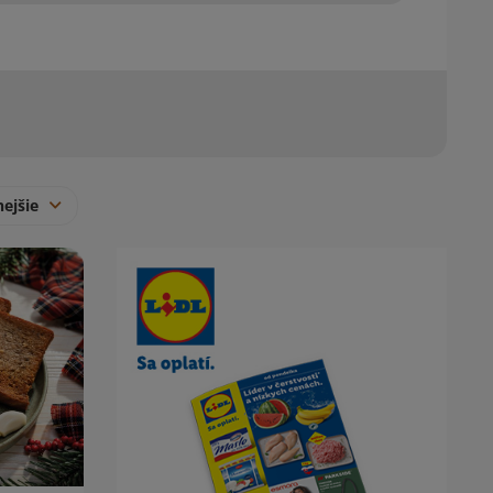
nejšie
Obsah bočného panela