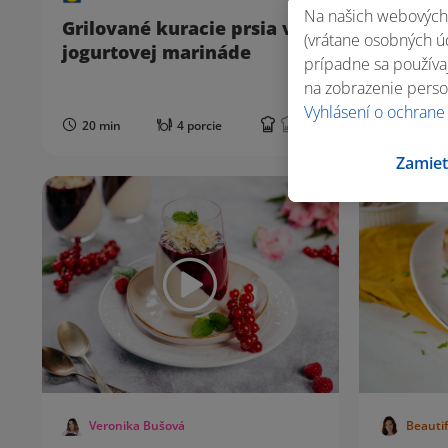
Na našich webových 
Grilované kuracie prsia v
Quesadi
(vrátane osobných úd
jogurtovej marináde
mäsom
prípadne sa používaj
na zobrazenie perso
Vyhlásení o ochrane
20 min
4 porcie
45 min
Zamiet
Veronika Bušová
Beauti