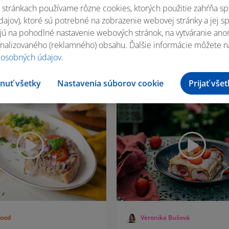
stránkach používame rôzne cookies, ktorých použitie zahŕňa sp
lla s hovädzím
Domáci hummus
ajov), ktoré sú potrebné na zobrazenie webovej stránky a jej s
ú na pohodlné nastavenie webových stránok, na vytváranie anony
nalizovaného (reklamného) obsahu. Ďalšie informácie môžete n
 osobných údajov
.
5 porcií
10 min
4 porcie
nuť všetky
Nastavenia súborov cookie
Prijať vše
food
Veronika Bušová