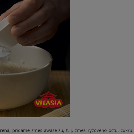
ená, pridáme zmes awase-zu, t. j. zmes ryžového octu, cukru 