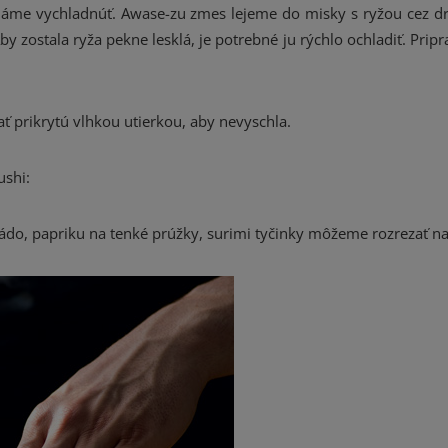
echáme vychladnúť. Awase-zu zmes lejeme do misky s ryžou cez d
 zostala ryža pekne lesklá, je potrebné ju rýchlo ochladiť. Pripr
 prikrytú vlhkou utierkou, aby nevyschla.
ushi:
ádo, papriku na tenké prúžky, surimi tyčinky môžeme rozrezať na