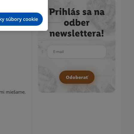
Prihlás sa na
tky súbory cookie
odber
newslettera!
E-mail
Odoberať
bmi miešame.