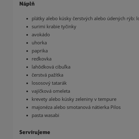
Náplň
plátky alebo kúsky čerstvých alebo údených rýb: 
surimi krabie tyčinky
avokádo
uhorka
paprika
reďkovka
lahôdková cibuľka
čerstvá pažítka
lososový tatarák
vajíčková omeleta
krevety alebo kúsky zeleniny v tempure
majonéza alebo smotanová nátierka Pilos
pasta wasabi
Servírujeme