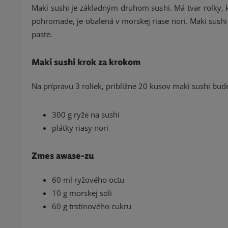
Maki sushi je základným druhom sushi. Má tvar rolky, k
pohromade, je obalená v morskej riase nori. Maki sus
paste.
Maki sushi krok za krokom
Na prípravu 3 roliek, približne 20 kusov maki sushi bu
300 g ryže na sushi
plátky riasy nori
Zmes awase-zu
60 ml ryžového octu
10 g morskej soli
60 g trstinového cukru