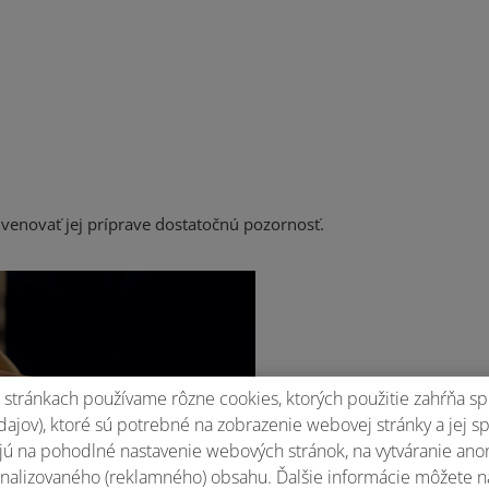
 venovať jej príprave dostatočnú pozornosť.
stránkach používame rôzne cookies, ktorých použitie zahŕňa sp
ajov), ktoré sú potrebné na zobrazenie webovej stránky a jej s
ú na pohodlné nastavenie webových stránok, na vytváranie anony
nalizovaného (reklamného) obsahu. Ďalšie informácie môžete n