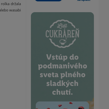
 rolka držala
alebo wasabi
Vstúp do
podmanivého
sveta plného
sladkých
chutí.