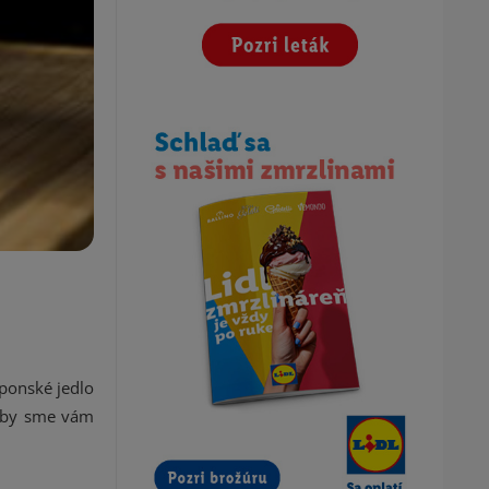
aponské jedlo
i by sme vám