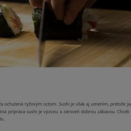
yža ochutená ryžovým octom. Sushi je však aj umením, pretože j
tná príprava sushi je výzvou a zároveň dobrou zábavou. Chcel
hi.