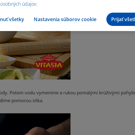
 osobných údajov
.
nuť všetky
Nastavenia súborov cookie
Prijať vše
 vody. Potom vodu vymeníme a rukou pomalými krúživými pohy
edíme pomocou sitka.