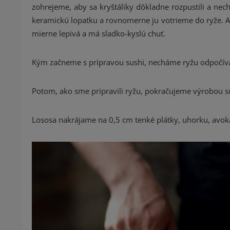
zohrejeme, aby sa kryštáliky dôkladne rozpustili a n
keramickú lopatku a rovnomerne ju votrieme do ryže. Aby
mierne lepivá a má sladko-kyslú chuť.
Kým začneme s prípravou sushi, necháme ryžu odpočívať
Potom, ako sme pripravili ryžu, pokračujeme výrobou s
Lososa nakrájame na 0,5 cm tenké plátky, uhorku, avok