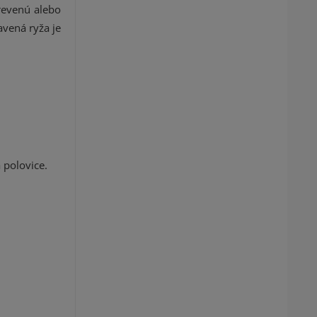
revenú alebo
avená ryža je
 polovice.