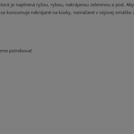
torá je naplnená ryžou, rybou, nakrájanou zeleninou a pod. Aby
hi sa konzumuje nakrájané na kúsky, namáčané v sójovej omáčke 
deme potrebovať