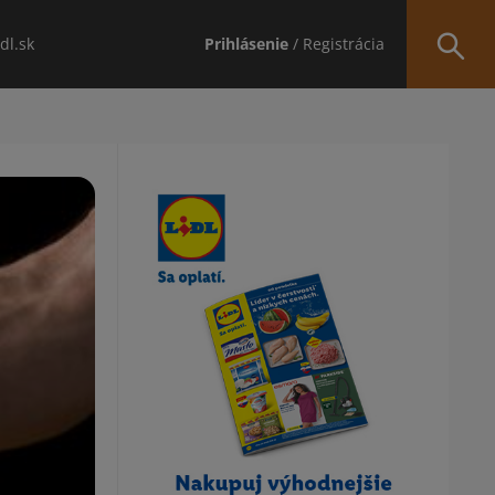
idl.sk
Prihlásenie
/ Registrácia
Obsah bočného panela