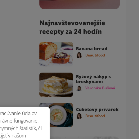
Najnavštevovanejšie
recepty za 24 hodín
Banana bread
Beautifood
Ryžový nákyp s
broskyňami
Veronika Bušová
Cuketový prívarok
racúvanie údajov
Beautifood
právne fungovanie,
mných štatistík, či
ájsť v našom