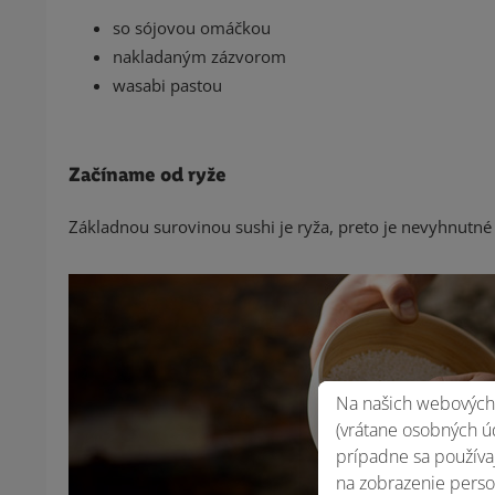
so sójovou omáčkou
nakladaným zázvorom
wasabi pastou
Začíname od ryže
Základnou surovinou sushi je ryža, preto je nevyhnutné
Na našich webových 
(vrátane osobných úd
prípadne sa používaj
na zobrazenie perso