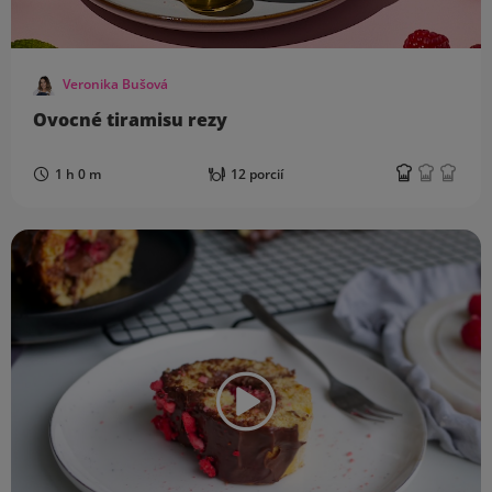
Veronika Bušová
Ovocné tiramisu rezy
1 h 0 m
12 porcií