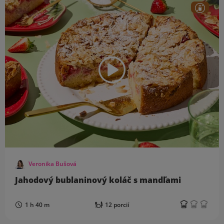
Veronika Bušová
Jahodový bublaninový koláč s mandľami
1 h 40 m
12 porcií