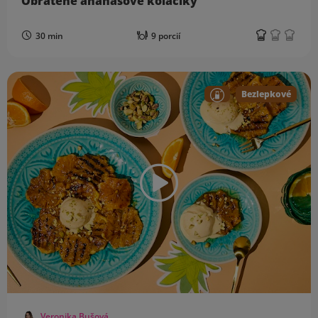
Obrátené ananásové koláčiky
30 min
9 porcií
Bezlepkové
Veronika Bušová