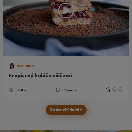
Beautifood
Krupicový koláč s višňami
3 h 0 m
12 porcií
Zobraziť ďalšie