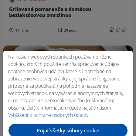
Grilované pomaranče s domácou
bezlaktózovou zmrzlinou
1 h 0 m
20 porcií
Na našich webových stránkach používame rôzne
cookies, ktorých použitie zahŕňa spracúvanie údajov
(vrátane osobných údajov), ktoré sú potrebné na
zobrazenie webovej stránky a jej správne fungovanie,
prípadne sa používajú na pohodlné nastavenie
webových stránok, na vytváranie anonymných štatistík,
či na zobrazenie personalizovaného (reklamného)
obsahu. Ďalšie informácie môžete nájsť v našom
Vyhlásení o ochrane osobných údajov
.
Prijať všetky súbory cookie