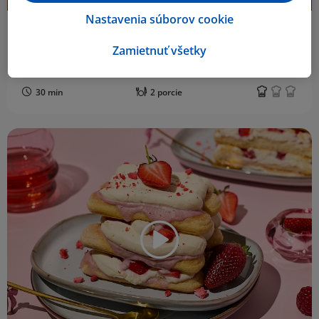
Nastavenia súborov cookie
Beautifood
Zamietnuť všetky
Nektarinkový crumble s ovsenými vločkami
30 min
2 porcie