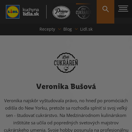
Recepty
Blog
Lidl.sk
Veronika Bušová
Veronika najskôr vyštudovala právo, no hneď po promóciách
odišla do New Yorku, pretože sa rozhodla splniť si svoj veľký
sen - študovať cukrárstvo. Na Medzinárodnom kulinárskom
inštitúte sa učila od popredných svetových majstrov
cukrárskeho umenia. Svoje hobby posunula na profesionálnu