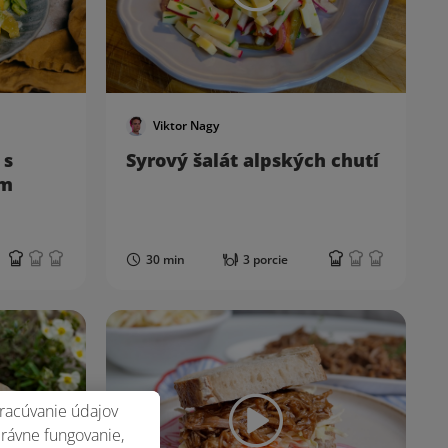
Viktor Nagy
 s
Syrový šalát alpských chutí
ým
30 min
3 porcie
racúvanie údajov
právne fungovanie,