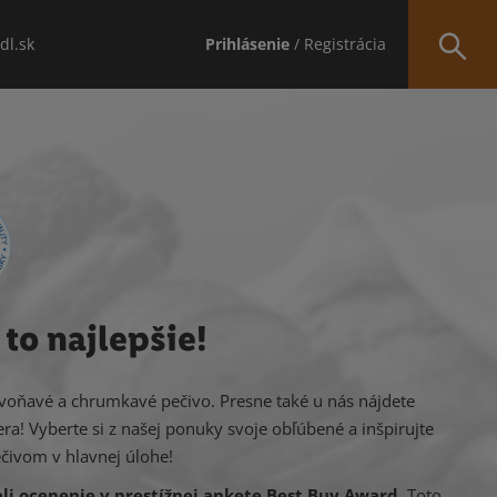
idl.sk
Prihlásenie
/ Registrácia
to najlepšie!
é, voňavé a chrumkavé pečivo. Presne také u nás nájdete
ra! Vyberte si z našej ponuky svoje obľúbené a inšpirujte
ečivom v hlavnej úlohe!
ali ocenenie v prestížnej ankete Best Buy Award.
Toto