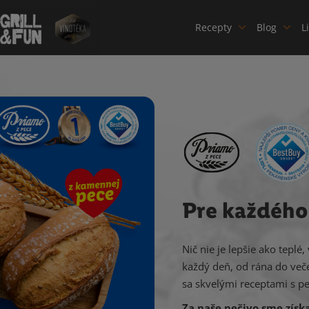
Recepty
Blog
L
Pre každého 
Nič nie je lepšie ako tepl
každý deň, od rána do veče
sa skvelými receptami s p
Za naše pečivo sme získ