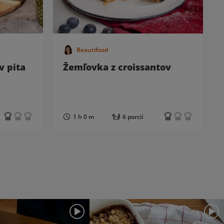
Beautifood
v pita
Žemľovka z croissantov
1 h 0 m
6 porcií