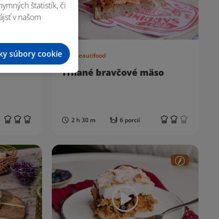
mných štatistík, či
ájsť v našom
tky súbory cookie
Beautifood
Trhané bravčové mäso
2 h 30 m
6 porcií