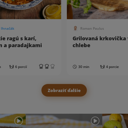
 Ihnačák
Roman Paulus
e ragú s karí,
Grilovaná krkovička 
m a paradajkami
chlebe
m
6 porcií
30 min
4 porcie
Zobraziť ďalšie