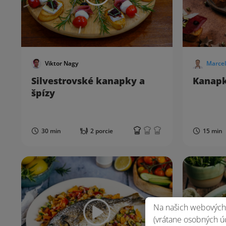
Viktor Nagy
Marcel
Silvestrovské kanapky a
Kanapk
špízy
30 min
2 porcie
15 min
Na našich webových 
(vrátane osobných úd