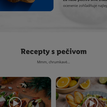
ocenenie zohľadňuje najlep
Recepty s pečivom
Mmm, chrumkavé...