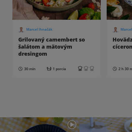
Marcel Ihnačák
Marcel
Grilovaný camembert so
Hovädzi
šalátom a mätovým
cícero
dresingom
30 min
1 porcia
2 h 30 