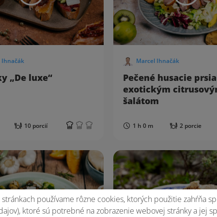
 Ihnačák
Marcel Ihnačák
y „De luxe“
Pečené husacie prsia
exotickým citrusov
šalátom
10 porcií
1 h 0 m
2 porcie
stránkach používame rôzne cookies, ktorých použitie zahŕňa sp
ajov), ktoré sú potrebné na zobrazenie webovej stránky a jej s