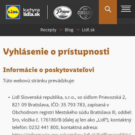
Recepty
Blog
Lidl.sk
Vyhlásenie o prístupnosti
Informácie o poskytovateľovi
Túto webovú stránku prevádzkuje:
Lidl Slovenská republika, s.r.o., so sídlom Prievozská 2,
821 09 Bratislava, IČO: 35 793 783, zapísaná v
Obchodnom registri Mestského súdu Bratislava III, oddiel:
Sro, vložka č. 176180/B (ďalej aj len ako „Lidl“), kontaktný
telefón: 0232 441 800, kontaktná adresa:
https://informacie-pre-zakaznikov.lidl.sk/SelfServiceSK/s/