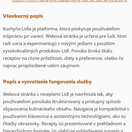
Všeobecný popis
Kuchyňa Lidla je platforma, ktorá poskytuje používateľom
inšpiráciu pri varení. Webová stránka je určená pre ľudí, ktorí
radi varia a experimentujú s novými jedlami s použitím
vysokokvalitných produktov Lidl. Ponúka širokú škálu
receptov na rôzne príležitosti, diéty a preferencie, všetko čo
najviac prispôsobené vašim záujmom.
Popis a vysvetlenie fungovania služby
Webová stránka s receptami Lidl je navrhnutá tak, aby
používateľom ponúkala štruktúrovaný a prístupný spôsob
objavovania kulinárskeho obsahu. Navigácia je kompatibilná s
používaním klávesnice a asistenčnými technológiami, ako sú
čítačky obrazovky. Recepty sú prezentované v prehľadnom a
hierarchickom formáte, čo uľahčuje vyhľadávanie surovín a