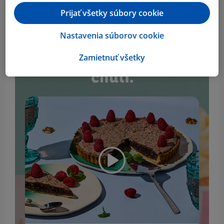
Prijať všetky súbory cookie
Nastavenia súborov cookie
Vstúp do podmanivého
sveta plného sladkých
Zamietnuť všetky
chutí.