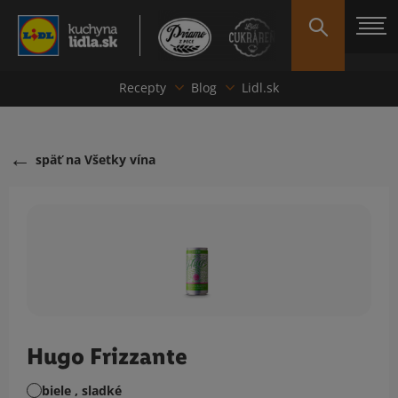
Recepty
Blog
Lidl.sk
späť na Všetky vína
Hugo Frizzante
biele , sladké