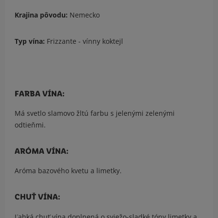
Krajina pôvodu:
Nemecko
Typ vína:
Frizzante - vínny koktejl
FARBA VÍNA:
Má svetlo slamovo žltú farbu s jelenými zelenými
odtieňmi.
ARÓMA VÍNA:
Aróma bazového kvetu a limetky.
CHUŤ VÍNA:
Ľahká chuť vína doplnená o sviežo-sladké tóny limetky a