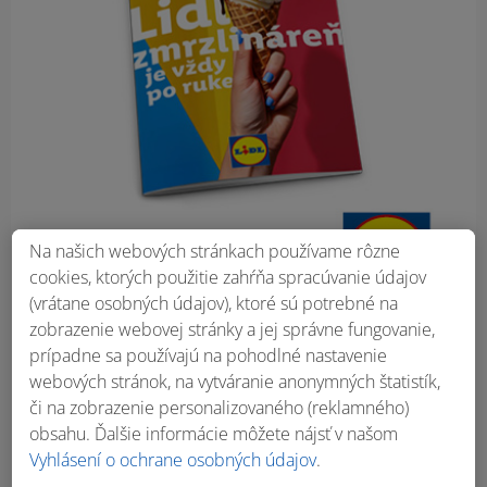
Na našich webových stránkach používame rôzne
cookies, ktorých použitie zahŕňa spracúvanie údajov
(vrátane osobných údajov), ktoré sú potrebné na
zobrazenie webovej stránky a jej správne fungovanie,
prípadne sa používajú na pohodlné nastavenie
webových stránok, na vytváranie anonymných štatistík,
či na zobrazenie personalizovaného (reklamného)
obsahu. Ďalšie informácie môžete nájsť v našom
Vyhlásení o ochrane osobných údajov
.