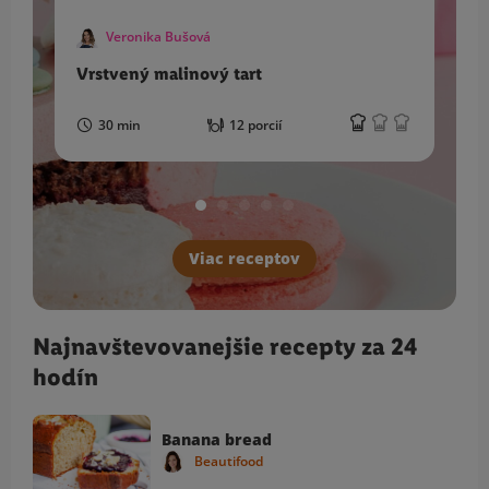
Veronika Bušová
Vrstvený malinový tart
K
30 min
12 porcií
Viac receptov
Najnavštevovanejšie recepty za 24
hodín
Banana bread
Beautifood