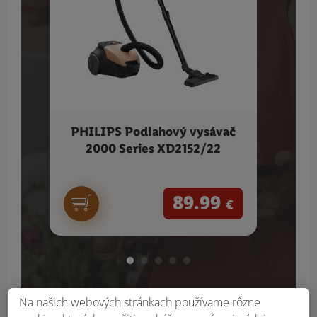
PHILIPS Podlahový vysávač
SILV
2000 Series XD2152/22
dr
89.99
€
Na našich webových stránkach používame rôzne