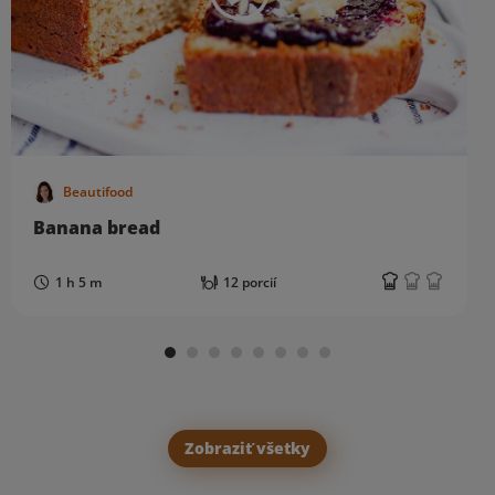
Beautifood
Banana bread
1 h 5 m
12 porcií
Zobraziť všetky