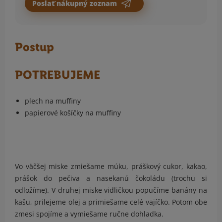
Poslať nákupný zoznam
Postup
POTREBUJEME
plech na muffiny
papierové košíčky na muffiny
Vo väčšej miske zmiešame múku, práškový cukor, kakao,
prášok do pečiva a nasekanú čokoládu (trochu si
odložíme). V druhej miske vidličkou popučíme banány na
kašu, prilejeme olej a primiešame celé vajíčko. Potom obe
zmesi spojíme a vymiešame ručne dohladka.