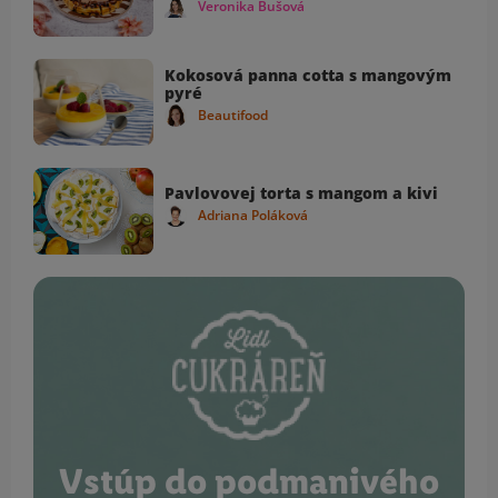
Veronika Bušová
Kokosová panna cotta s mangovým
pyré
Beautifood
Pavlovovej torta s mangom a kivi
Adriana Poláková
Vstúp do podmanivého