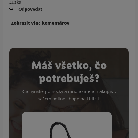
Zuzka
Odpovedať
Zobraziť viac komentárov
Máš všetko, čo
potrebuješ?
Kuchynské pomôcky a mnoho iného nakúpiš v
našom online shope na
Lidl.sk
.