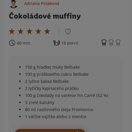
Adriana Poláková
Čokoládové muffiny
40 min
16 porcií
150 g hladkej múky Belbake
100 g práškového cukru Belbake
2 lyžice kakaa Belbake
2 lyžičky kypriaceho prášku
100 g čokolády na varenie Fin Carré (52 %)
3 zrelé banány
80 ml rastlinného oleja Promienna
1 väčšie vajíčko alebo 2 menšie