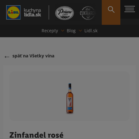
Recepty
Blog
Lidl.sk
späť na Všetky vína
Zinfandel rosé