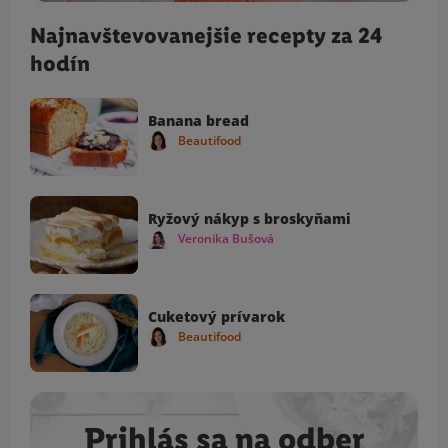
Najnavštevovanejšie recepty za 24
hodín
Banana bread
Beautifood
Ryžový nákyp s broskyňami
Veronika Bušová
Cuketový prívarok
Beautifood
Prihlás sa na odber