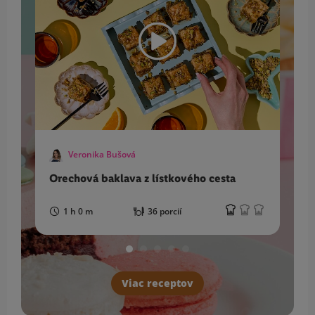
Veronika Bušová
Orechová baklava z lístkového cesta
M
1 h 0 m
36 porcií
Viac receptov