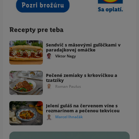
Recepty pre teba
Sendvič s mäsovými guľôčkami v
paradajkovej omáčke
Viktor Nagy
Pečené zemiaky s krkovičkou a
tzatziky
Roman Paulus
Jelení guláš na červenom víne s
rozmarínom a pečenou tekvicou
Marcel Ihnačák