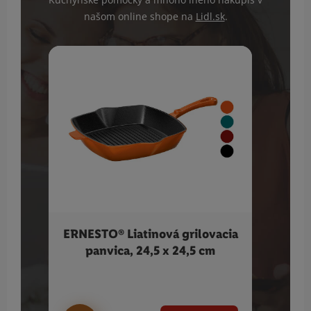
našom online shope na
Lidl.sk
.
ERNESTO® Liatinová grilovacia
SIL
panvica, 24,5 x 24,5 cm