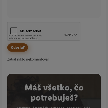
Zatiaľ nikto nekomentoval
Máš všetko, čo
potrebuješ?
Kuchynské pomôcky a mnoho iného nakúpiš v