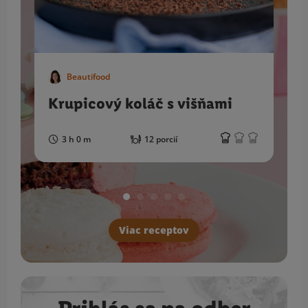
Beautifood
Krupicový koláč s višňami
3 h 0 m
12 porcií
Viac receptov