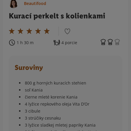
Beautifood
Kurací perkelt s kolienkami
1 h 30 m
4 porcie
Suroviny
800 g horných kuracích stehien
soľ Kania
čierne mleté korenie Kania
4 lyžice repkového oleja Vita D’Or
3 cibule
3 strúčiky cesnaku
3 lyžice sladkej mletej papriky Kania