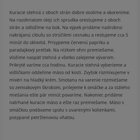
Kuracie stehná z oboch strán dobre osolíme a okoreníme.
Na rozohriatom oleji ich sprudka orestujeme z oboch
strán a odložíme na bok. Na výpek pridáme nadrobno
nakrájanú cibuľu so strúčikmi cesnaku a restujeme cca 5
minút do sklovitá. Prisypeme červenú papriku a
paradajkový pretlak. Na nízkom ohni premiešame,
vložíme naspäť stehná a všetko zalejeme vývarom.
Prikryté varíme cca hodinu. Kuracie stehná vyberieme a
vidličkami oddelíme mäso od kosti. Zvyšok rozmixujeme v
mixéri na hladký krém. Smotanu na varenie rozmiešame
so zemiakovým škrobom, prilejeme k omáčke a za stáleho
miešania ešte pár minút povaríme. Nakoniec pridáme
natrhané kuracie mäso a ešte raz premiešame. Mäso s
omáčkou podávame spolu s uvarenými kolienkami,
posypané petržlenovou vňaťou.