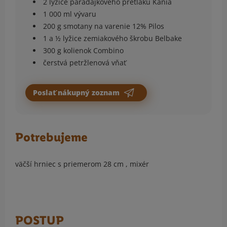
2 lyžice paradajkového pretlaku Kania
1 000 ml vývaru
200 g smotany na varenie 12% Pilos
1 a ½ lyžice zemiakového škrobu Belbake
300 g kolienok Combino
čerstvá petržlenová vňať
Poslať nákupný zoznam
Potrebujeme
väčší hrniec s priemerom 28 cm , mixér
POSTUP