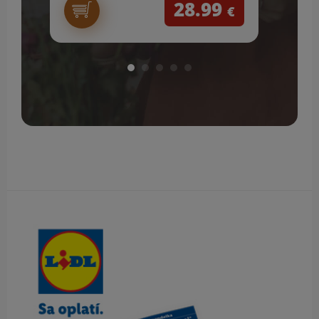
28.99
€
Obsah bočného panela