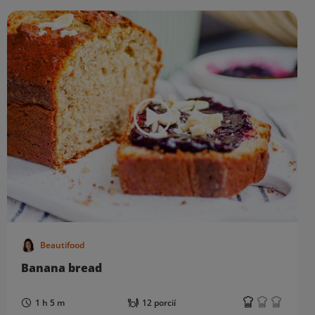
Beautifood
Banana bread
1 h 5 m
12 porcií