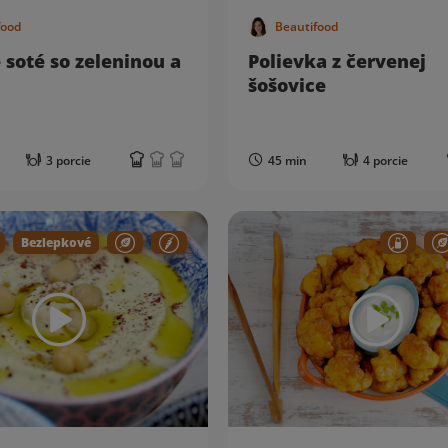
food
Beautifood
 soté so zeleninou a
Polievka z červenej
šošovice
3 porcie
45 min
4 porcie
Bezlepkové