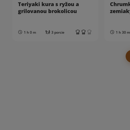
Teriyaki kura s ryžou a
Chrumk
grilovanou brokolicou
zemiak
1 h 0 m
3 porcie
1 h 30 m