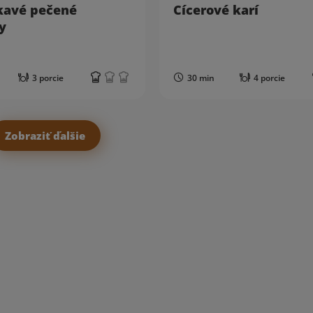
avé pečené
Cícerové karí
y
3 porcie
30 min
4 porcie
Zobraziť ďalšie