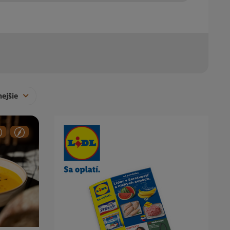
nejšie
Obsah bočného panela