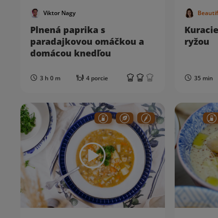
Viktor Nagy
Beauti
Plnená paprika s
Kuracie
paradajkovou omáčkou a
ryžou
domácou knedľou
3 h 0 m
4 porcie
35 min