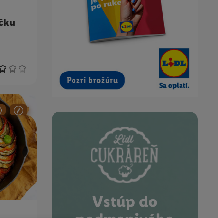
íčku
Vstúp do