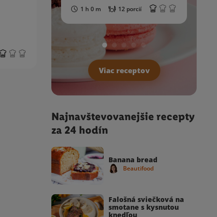
1 h 0 m
12 porcií
Viac receptov
Najnavštevovanejšie recepty
za 24 hodín
Banana bread
Beautifood
Falošná sviečková na
smotane s kysnutou
knedľou