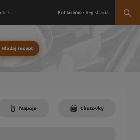
idl.sk
Prihlásenie
/ Registrácia
Hľadaj recept
Nápoje
Chuťovky