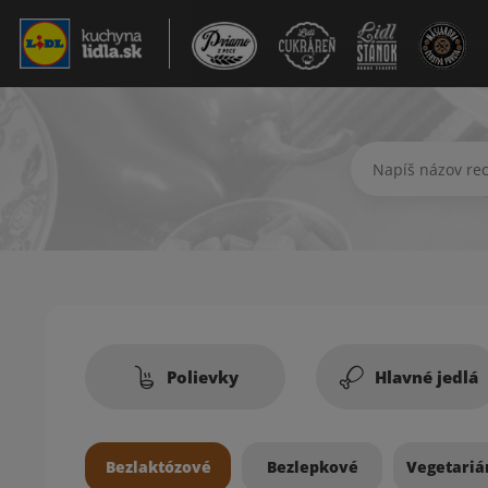
Hľadať recept
Recepty
Polievky
Hlavné jedlá
Bezlaktózové
Bezlepkové
Vegetariá