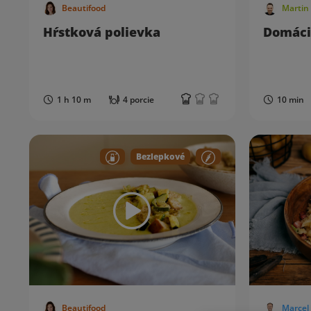
Beautifood
Martin
Hŕstková polievka
Domác
1 h 10 m
4 porcie
10 min
Bezlepkové
Beautifood
Marcel