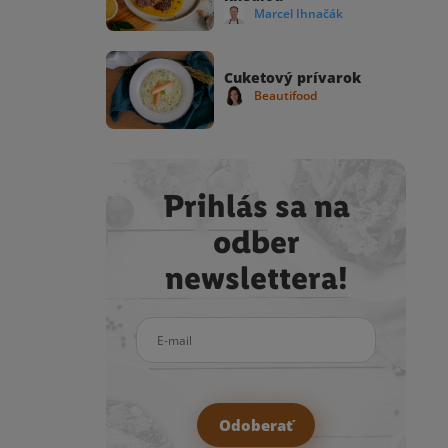
Marcel Ihnačák
Cuketový prívarok
Beautifood
Prihlás sa na
odber
newslettera!
E-mail
Odoberať