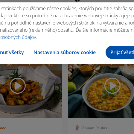
stránkach používame rôzne cookies, ktorých použitie zahŕňa sp
 s kyslou kapustou
Zeleninový ratatouill
ajov), ktoré sú potrebné na zobrazenie webovej stránky a jej s
aninou
ú na pohodlné nastavenie webových stránok, na vytváranie anony
nalizovaného (reklamného) obsahu. Ďalšie informácie môžete n
 osobných údajov
.
6 porcií
1 h 0 m
4 porcie
nuť všetky
Nastavenia súborov cookie
Prijať vše
Bezlepkové
Bezlepkové
food
Roman Paulus