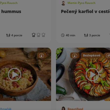
 Pyco Rausch
Martin Pyco Rausch
i hummus
Pečený karfiol v cest
4 porcie
40 min
3 porcie
Bezlepkové
 Ihnačák
Beautifood