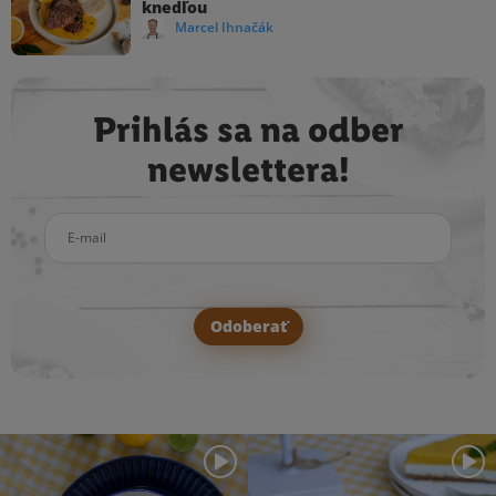
knedľou
Marcel Ihnačák
Prihlás sa na odber
newslettera!
E-mail
Odoberať