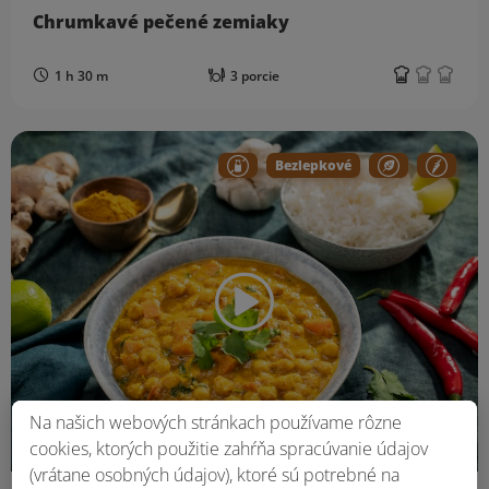
Chrumkavé pečené zemiaky
1 h 30 m
3 porcie
Bezlepkové
Na našich webových stránkach používame rôzne
cookies, ktorých použitie zahŕňa spracúvanie údajov
(vrátane osobných údajov), ktoré sú potrebné na