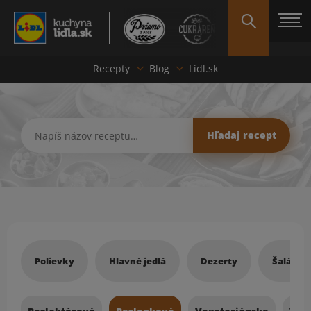
Recepty
Blog
Lidl.sk
Hľadať recept
Hľadaj recept
Recepty
Polievky
Hlavné jedlá
Dezerty
Šaláty