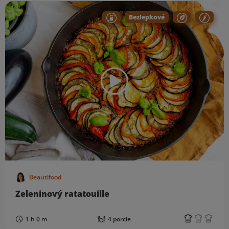
Bezlepkové
Beautifood
Zeleninový ratatouille
1 h 0 m
4 porcie