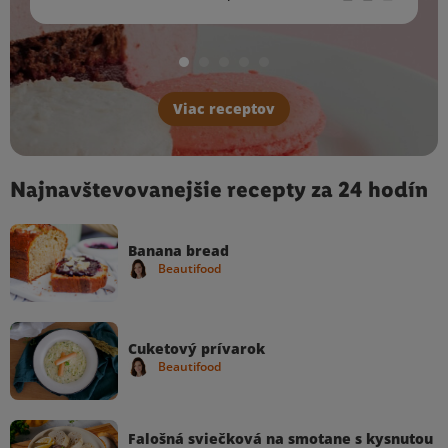
Viac receptov
Najnavštevovanejšie recepty za 24 hodín
Banana bread
Beautifood
Cuketový prívarok
Beautifood
Falošná sviečková na smotane s kysnutou