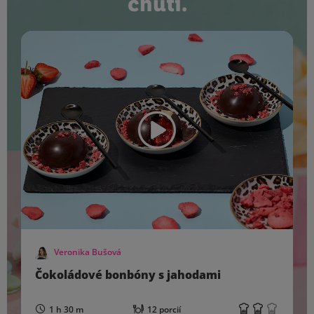
chutí.
Veronika Bušová
Čokoládové bonbóny s jahodami
1 h 30 m
12 porcií