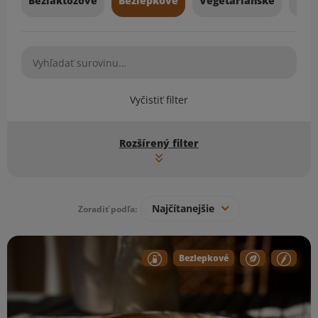
Bezlaktózové
Bezlepkové
Vegetariánske
Veg
Vyčistiť filter
Rozšírený filter
Najčítanejšie
Zoradiť podľa:
Zoznam receptov
Bezlepkové