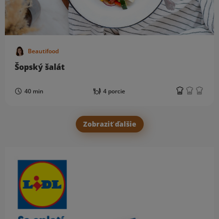
Beautifood
Šopský šalát
40 min
4 porcie
Zobraziť ďalšie
Obsah bočného panela