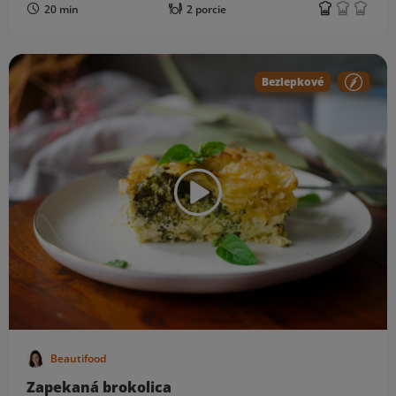
20 min
2 porcie
Bezlepkové
Beautifood
Zapekaná brokolica