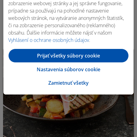
zobrazenie webovej stránky a jej správne fungovanie,
Roman Paulus
prípadne sa používajú na pohodlné nastavenie
Cícerové karí
webových stránok, na vytváranie anonymných štatistík,
či na zobrazenie personalizovaného (reklamného)
30 min
4 porcie
obsahu. Ďalšie informácie môžete nájsť v našom
Vyhlásení o ochrane osobných údajov
.
Prijať všetky súbory cookie
Bezlepkové
Nastavenia súborov cookie
Zamietnuť všetky