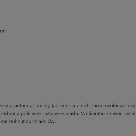
cm)
ky a potom aj orechy (až kým sa z nich začne uvoľňovať olej
orechmi a prilejeme roztopené maslo. Vzniknutou zmesou vyste
áme stuhnúť do chladničky.