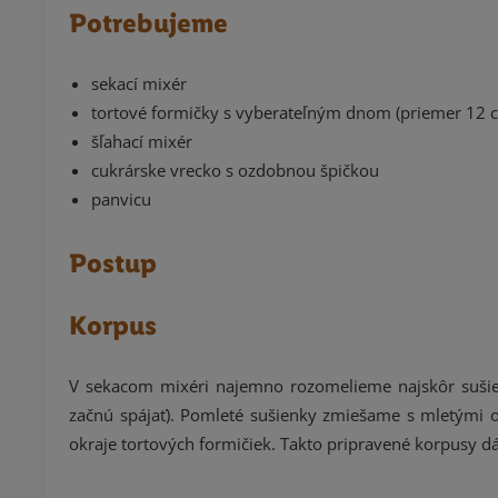
Potrebujeme
sekací mixér
tortové formičky s vyberateľným dnom (priemer 12 
šľahací mixér
cukrárske vrecko s ozdobnou špičkou
panvicu
Postup
Korpus
V sekacom mixéri najemno rozomelieme najskôr sušien
začnú spájať). Pomleté sušienky zmiešame s mletými 
okraje tortových formičiek. Takto pripravené korpusy d