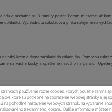
oládu a necháme asi 3 minúty postáť. Potom miešame, až kým
e dohladka. Vychladnutú čokoládovú plnku nalejeme na vychla
na tuhý krém a dáme zachladiť do chladničky. Pomocou cukrár
ekáme na väčšie kúsky a opečieme nasucho na panvici. Opeče
stránkach používame rôzne cookies, ktorých použitie zahŕňa sp
Ohodnotiť recept
ajov), ktoré sú potrebné na zobrazenie webovej stránky a jej s
ú na pohodlné nastavenie webových stránok, na vytváranie anony
nalizovaného (reklamného) obsahu. Ďalšie informácie môžete n