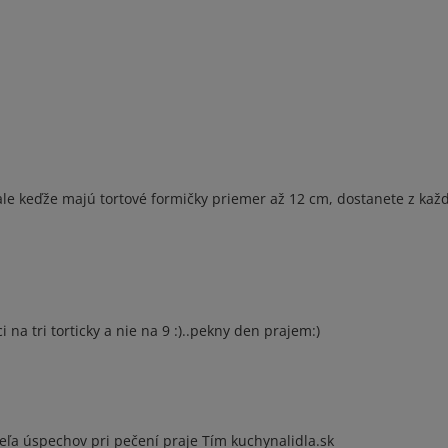
 ale keďže majú tortové formičky priemer až 12 cm, dostanete z každ
na tri torticky a nie na 9 :)..pekny den prajem:)
ľa úspechov pri pečení praje Tím kuchynalidla.sk