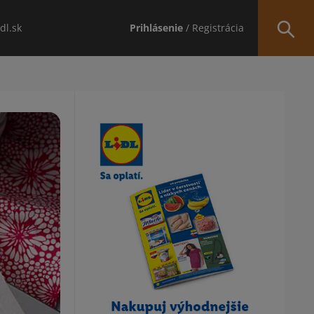
idl.sk
Prihlásenie
/ Registrácia
Obsah bočného panela