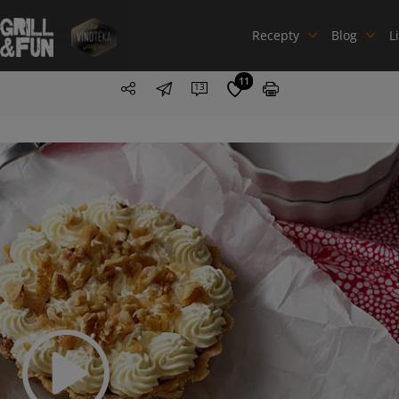
Recepty
Blog
L
11
13