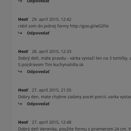
Odpovedať
Hosť
29. apríl 2015, 12:42
robil som do jednej formy http://goo.gl/wS2Fie
Odpovedať
Hosť
28. apríl 2015, 12:33
Dobrý deň, máte pravdu - várka vystačí len na 3 tortičky,
S pozdravom Tím kuchynalidla.sk
Odpovedať
Hosť
27. apríl 2015, 21:55
Dobry den, mate chybne zadany pocet porcii..varka vystaci 
Odpovedať
Hosť
27. apríl 2015, 12:48
Dobrý deň Veronika, použite formu s priemerom 24 cm. Ve