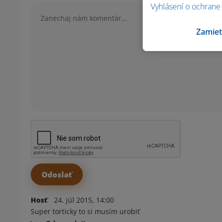
Vyhlásení o ochrane
Komentár
Zamiet
Hosť
24. júl 2015, 14:00
Super torticky to si musím urobiť