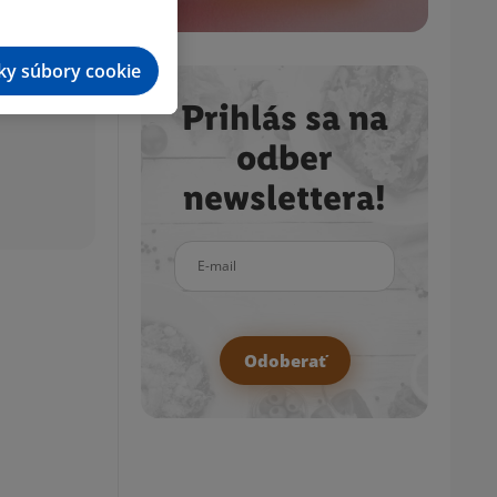
tky súbory cookie
Prihlás sa na
odber
newslettera!
E-mail
Odoberať