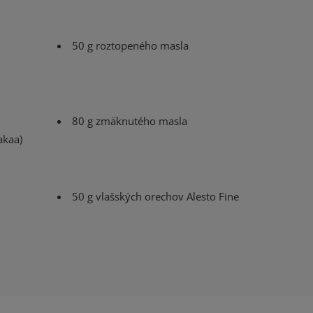
50 g roztopeného masla
80 g zmäknutého masla
akaa)
50 g vlašských orechov Alesto Fine