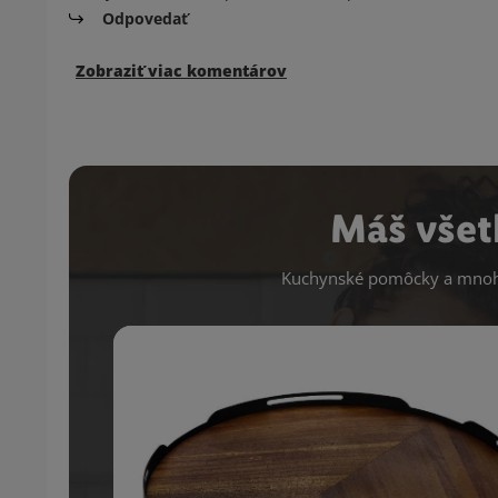
Odpovedať
Zobraziť viac komentárov
Máš všet
Kuchynské pomôcky a mnoho