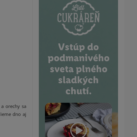
Vstúp do
podmanivého
sveta plného
sladkých
chutí.
 a orechy sa
lieme dno aj