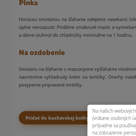
Plnka
Horúcou smotanou na šľahanie zalejeme nasekanú čok
úplne nerozpustí. Pridáme zmäknuté maslo a vymiešam
a dáme stuhnúť do chladničky minimálne na 1 hodinu.
Na ozdobenie
Smotanu na šľahanie s mascarpone vyšľaháme mixérom 
navrstvíme vyhladnutý krém na tortičky. Orechy nas
posypeme pripravené tortičky.
Na našich webových 
Pridať do kuchárskej knihy
(vrátane osobných úd
prípadne sa používaj
na zobrazenie perso