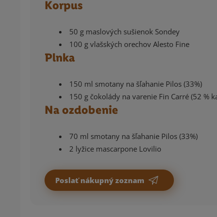
Korpus
50 g maslových sušienok Sondey
100 g vlašských orechov Alesto Fine
Plnka
150 ml smotany na šľahanie Pilos (33%)
150 g čokolády na varenie Fin Carré (52 % k
Na ozdobenie
70 ml smotany na šľahanie Pilos (33%)
2 lyžice mascarpone Lovilio
Poslať nákupný zoznam