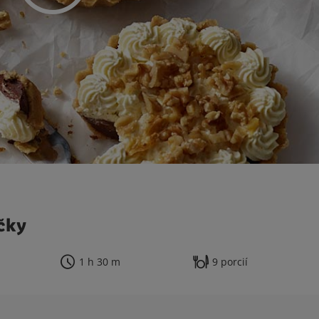
čky
1 h 30 m
9 porcií