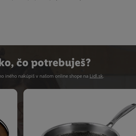
ko, čo potrebuješ?
 iného nakúpiš v našom online shope na
Lidl.sk
.