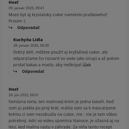
Hosť
09. január 2026, 09:41
Moze byt aj krystaloby cukor namiesto praškoveho?
Prosim :)
Odpovedať
Kuchyňa Lidla
28. január 2026, 09:30
Dobrý deň, môžete použiť aj kryštálový cukor, ale
odporúčame ho rozvariť vo vode (ako sirup) a až potom
pridať kakao a maslo, aby neškrípal 🤗🍰
Odpovedať
Hosť
26. jún 2025, 06:01
Famózna torta, ten malinový krém je jedna báseň. Keď
som ju piekla po prvý krát, vrátila som sa k mascarpone
krému ci som nezabudla na cukor, nie , nie je tam vôbec
potrebný. Adri vo videu spomína Vianoce, je úžasná aj na
leto, keď maliny rastu v záhrade. Za mňa tento recept