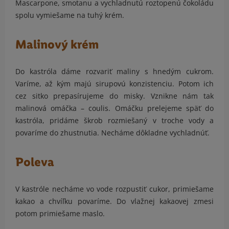
Mascarpone, smotanu a vychladnutú roztopenú čokoládu
spolu vymiešame na tuhý krém.
Malinový krém
Do kastróla dáme rozvariť maliny s hnedým cukrom.
Varíme, až kým majú sirupovú konzistenciu. Potom ich
cez sitko prepasírujeme do misky. Vznikne nám tak
malinová omáčka – coulis. Omáčku prelejeme späť do
kastróla, pridáme škrob rozmiešaný v troche vody a
povaríme do zhustnutia. Necháme dôkladne vychladnúť.
Poleva
V kastróle necháme vo vode rozpustiť cukor, primiešame
kakao a chvíľku povaríme. Do vlažnej kakaovej zmesi
potom primiešame maslo.