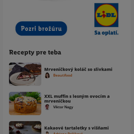
Recepty pre teba
Mrveničkový koláč so slivkami
Beautifood
XXL muffin s lesným ovocím a
mrveničkou
Viktor Nagy
Kakaové tartaletky s višňami
Adriana Poláková