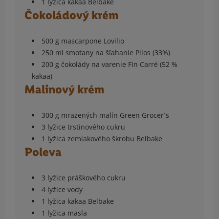
1 lyžica kakaa Belbake
Čokoládový krém
500 g mascarpone Lovilio
250 ml smotany na šľahanie Pilos (33%)
200 g čokolády na varenie Fin Carré (52 %
kakaa)
Malinový krém
300 g mrazených malín Green Grocer´s
3 lyžice trstinového cukru
1 lyžica zemiakového škrobu Belbake
Poleva
3 lyžice práškového cukru
4 lyžice vody
1 lyžica kakaa Belbake
1 lyžica masla