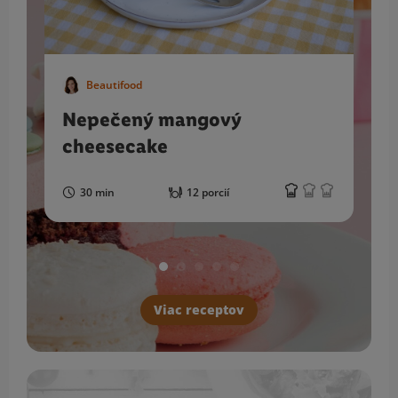
Beautifood
Nepečený mangový
cheesecake
30 min
12 porcií
Viac receptov