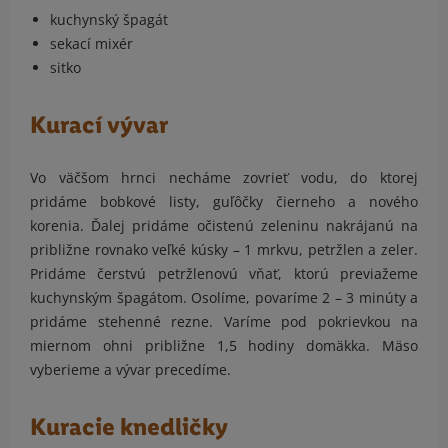
kuchynský špagát
sekací mixér
sitko
Kurací vývar
Vo väčšom hrnci necháme zovrieť vodu, do ktorej
pridáme bobkové listy, guľôčky čierneho a nového
korenia. Ďalej pridáme očistenú zeleninu nakrájanú na
približne rovnako veľké kúsky – 1 mrkvu, petržlen a zeler.
Pridáme čerstvú petržlenovú vňať, ktorú previažeme
kuchynským špagátom. Osolíme, povaríme 2 – 3 minúty a
pridáme stehenné rezne. Varíme pod pokrievkou na
miernom ohni približne 1,5 hodiny domäkka. Mäso
vyberieme a vývar precedíme.
Kuracie knedličky