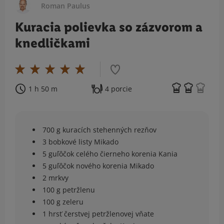
Roman Paulus
Kuracia polievka so zázvorom a
knedličkami
1 h 50 m
4 porcie
700 g kuracích stehenných rezňov
3 bobkové listy Mikado
5 guľôčok celého čierneho korenia Kania
5 guľôčok nového korenia Mikado
2 mrkvy
100 g petržlenu
100 g zeleru
1 hrsť čerstvej petržlenovej vňate