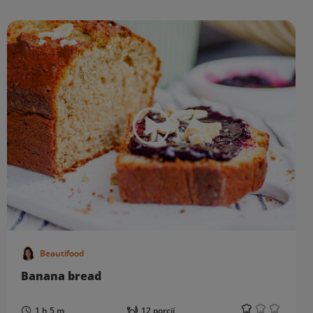
Beautifood
Banana bread
1 h 5 m
12 porcií