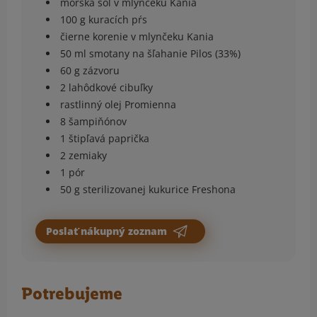
morská soľ v mlynčeku Kania
100 g kuracích pŕs
čierne korenie v mlynčeku Kania
50 ml smotany na šľahanie Pilos (33%)
60 g zázvoru
2 lahôdkové cibuľky
rastlinný olej Promienna
8 šampiňónov
1 štipľavá paprička
2 zemiaky
1 pór
50 g sterilizovanej kukurice Freshona
Poslať nákupný zoznam
Potrebujeme