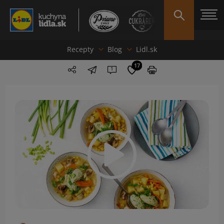
Recepty
Blog
Lidl.sk
17
1