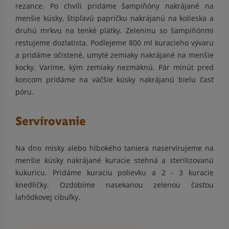
rezance. Po chvíli pridáme šampiňóny nakrájané na
menšie kúsky, štipľavú papričku nakrájanú na kolieska a
druhú mrkvu na tenké plátky. Zeleninu so šampiňónmi
restujeme dozlatista. Podlejeme 800 ml kuracieho vývaru
a pridáme očistené, umyté zemiaky nakrájané na menšie
kocky. Varíme, kým zemiaky nezmäknú. Pár minút pred
koncom pridáme na väčšie kúsky nakrájanú bielu časť
póru.
Servírovanie
Na dno misky alebo hlbokého taniera naservírujeme na
menšie kúsky nakrájané kuracie stehná a sterilizovanú
kukuricu. Pridáme kuraciu polievku a 2 - 3 kuracie
knedličky. Ozdobíme nasekanou zelenou časťou
lahôdkovej cibuľky.