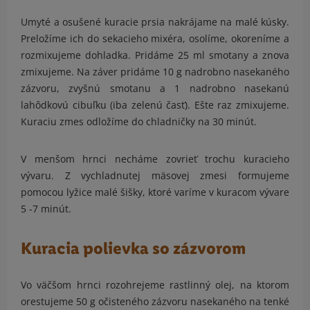
Umyté a osušené kuracie prsia nakrájame na malé kúsky.
Preložíme ich do sekacieho mixéra, osolíme, okoreníme a
rozmixujeme dohladka. Pridáme 25 ml smotany a znova
zmixujeme. Na záver pridáme 10 g nadrobno nasekaného
zázvoru, zvyšnú smotanu a 1 nadrobno nasekanú
lahôdkovú cibuľku (iba zelenú časť). Ešte raz zmixujeme.
Kuraciu zmes odložíme do chladničky na 30 minút.
V menšom hrnci necháme zovrieť trochu kuracieho
vývaru. Z vychladnutej mäsovej zmesi formujeme
pomocou lyžice malé šišky, ktoré varíme v kuracom vývare
5 -7 minút.
Kuracia polievka so zázvorom
Vo väčšom hrnci rozohrejeme rastlinný olej, na ktorom
orestujeme 50 g očisteného zázvoru nasekaného na tenké