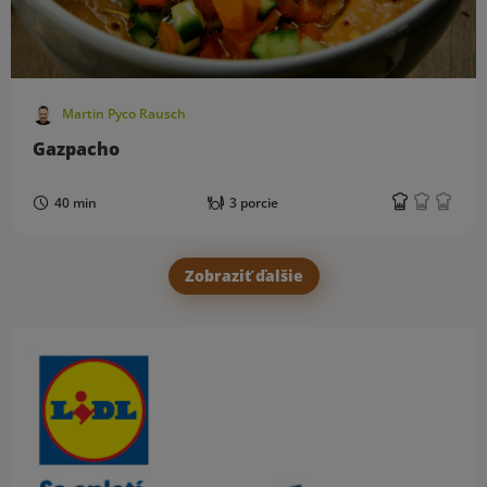
Martin Pyco Rausch
Gazpacho
40 min
3 porcie
Zobraziť ďalšie
Obsah bočného panela