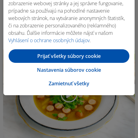
zobrazenie webovej stránky a jej správne fungovanie,
Beautifood
prípadne sa používajú na pohodlné nastavenie
Letná hrášková polievka
webových stránok, na vytváranie anonymných štatistík,
či na zobrazenie personalizovaného (reklamného)
30 min
4 porcie
obsahu. Ďalšie informácie môžete nájsť v našom
Vyhlásení o ochrane osobných údajov
.
Prijať všetky súbory cookie
Nastavenia súborov cookie
Zamietnuť všetky