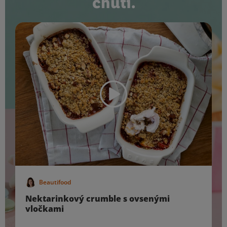
chutí.
Beautifood
Nektarinkový crumble s ovsenými
vločkami