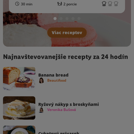
30 min
2 porcie
Viac receptov
Najnavštevovanejšie recepty za 24 hodín
Banana bread
Beautifood
Ryžový nákyp s broskyňami
Veronika Bušová
Cuketový prívarok