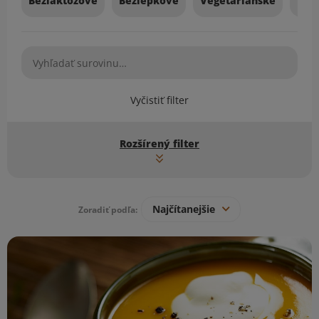
Bezlaktózové
Bezlepkové
Vegetariánske
Veg
Vyčistiť filter
Rozšírený filter
Najčítanejšie
Zoradiť podľa:
Zoznam receptov