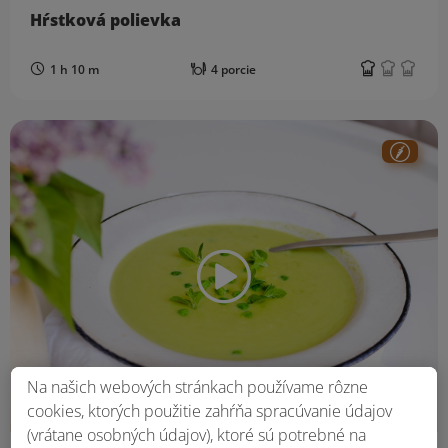
Hŕstková polievka
1 h 10 m
4 porcie
Na našich webových stránkach používame rôzne
cookies, ktorých použitie zahŕňa spracúvanie údajov
(vrátane osobných údajov), ktoré sú potrebné na