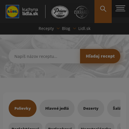
Recepty
Blog
Lidl.sk
Hľadať recept
Hľadaj recept
Recepty
Polievky
Hlavné jedlá
Dezerty
Šaláty