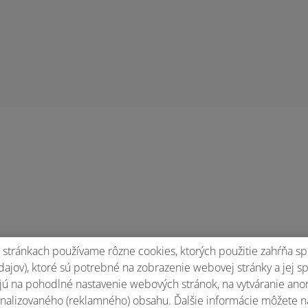
pili vodu saguaro jahoda neperliva a v nej niečo plave nevieme ci t
stránkach používame rôzne cookies, ktorých použitie zahŕňa sp
ajov), ktoré sú potrebné na zobrazenie webovej stránky a jej s
ú na pohodlné nastavenie webových stránok, na vytváranie anony
nalizovaného (reklamného) obsahu. Ďalšie informácie môžete n