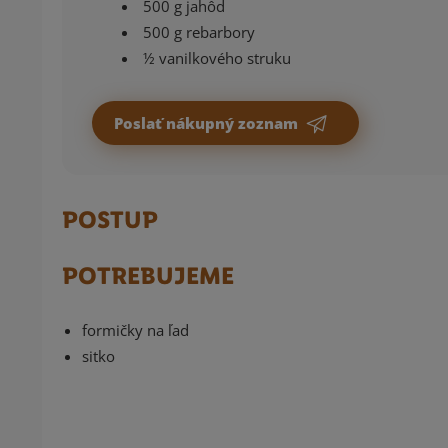
500 g jahôd
500 g rebarbory
½ vanilkového struku
Poslať nákupný zoznam
POSTUP
POTREBUJEME
formičky na ľad
sitko