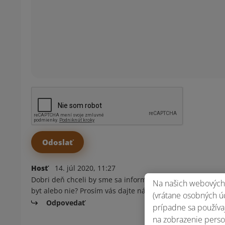
Hosť
14. júl 2020, 11:27
Dobri deň chceli by sme sa informovať.... Včera sme si kú
Na našich webových 
byt alebo nie? Prosím vás dajte nám odpoveď
(vrátane osobných úd
Odpovedať
prípadne sa používaj
na zobrazenie perso