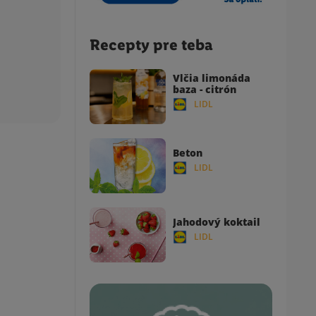
Recepty pre teba
Vlčia limonáda
baza - citrón
LIDL
Beton
LIDL
Jahodový koktail
LIDL