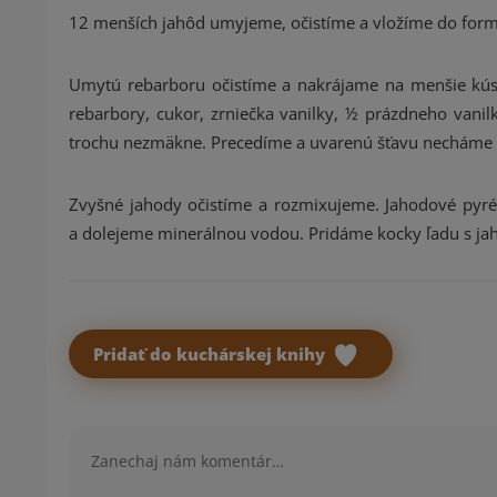
12 menších jahôd umyjeme, očistíme a vložíme do formi
Umytú rebarboru očistíme a nakrájame na menšie kús
rebarbory, cukor, zrniečka vanilky, ½ prázdneho vani
trochu nezmäkne. Precedíme a uvarenú šťavu necháme vy
Zvyšné jahody očistíme a rozmixujeme. Jahodové pyr
a dolejeme minerálnou vodou. Pridáme kocky ľadu s j
Pridať do kuchárskej knihy
Komentár