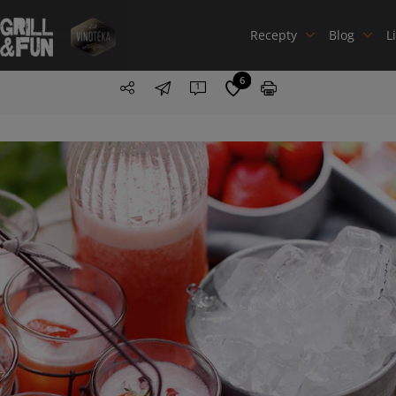
Recepty
Blog
L
6
1