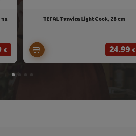
 na
TEFAL Panvica Light Cook, 28 cm
9
24.99
€
€