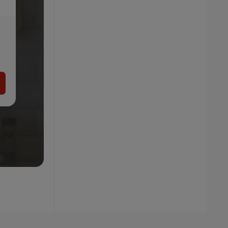
MEPAL Potravinové dózy, 2-dielna súprava
16.99
€