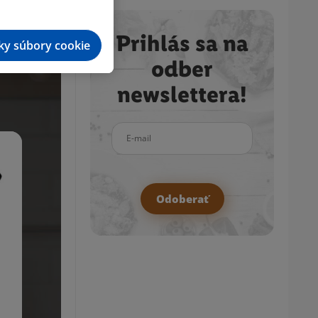
Prihlás sa na
tky súbory cookie
odber
newslettera!
E-mail
Odoberať