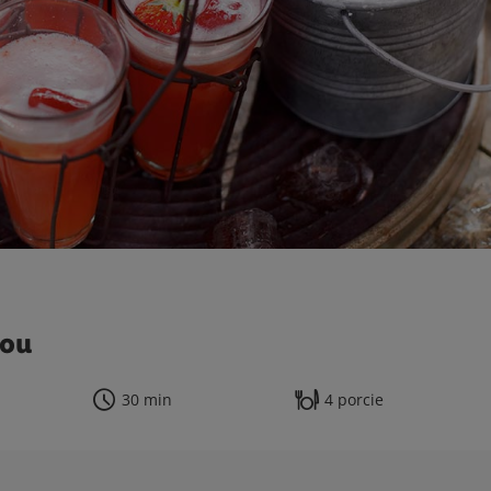
rou
30 min
4 porcie