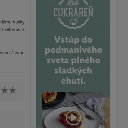
ridáme kúsky
ým rebarbora
Vstúp do
podmanivého
rovou šťavou
sveta plného
sladkých
chutí.