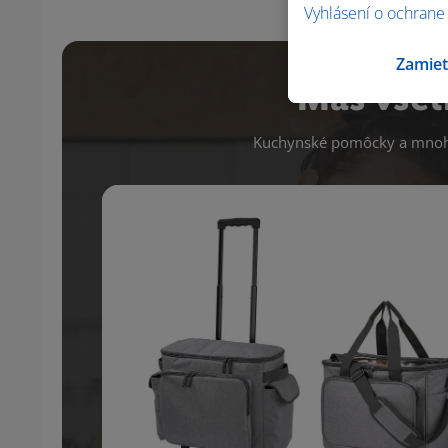
Vyhlásení o ochrane
Zamiet
Máš všet
Kuchynské pomôcky a mnoho