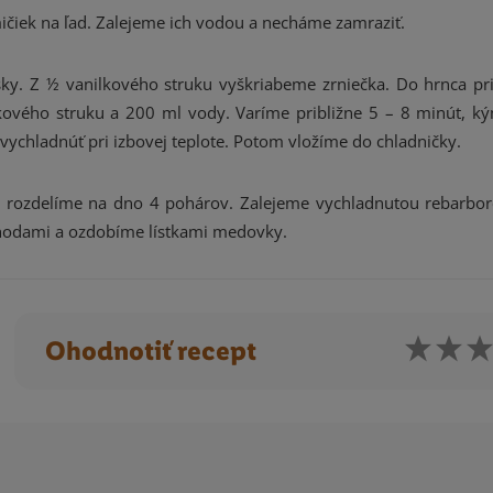
čiek na ľad. Zalejeme ich vodou a necháme zamraziť.
ky. Z ½ vanilkového struku vyškriabeme zrniečka. Do hrnca p
lkového struku a 200 ml vody. Varíme približne 5 – 8 minút, k
chladnúť pri izbovej teplote. Potom vložíme do chladničky.
é rozdelíme na dno 4 pohárov. Zalejeme vychladnutou rebarbo
ahodami a ozdobíme lístkami medovky.
Ohodnotiť recept