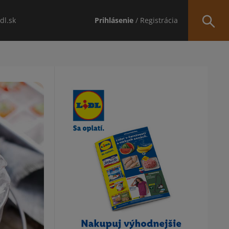
idl.sk
Prihlásenie
/ Registrácia
Obsah bočného panela