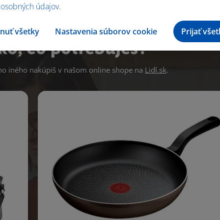
 osobných údajov
.
nuť všetky
Nastavenia súborov cookie
Prijať vše
ko, čo potrebuješ?
 iného nakúpiš v našom online shope na
Lidl.sk
.