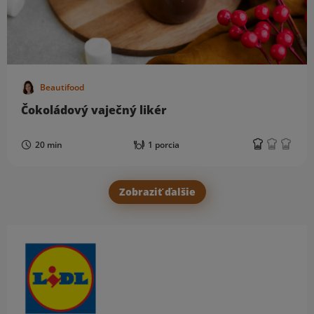
Beautifood
Čokoládový vaječný likér
20 min
1 porcia
Zobraziť ďalšie
Obsah bočného panela