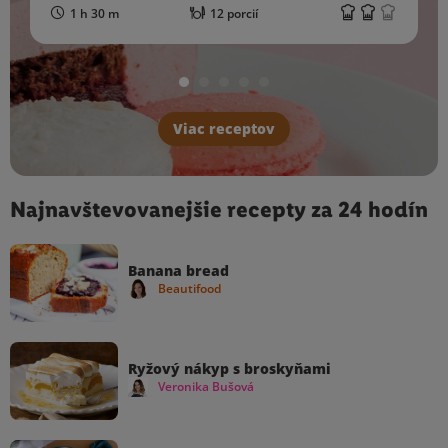
1 h 30 m
12 porcií
Viac receptov
Najnavštevovanejšie recepty za 24 hodín
Banana bread
Beautifood
Ryžový nákyp s broskyňami
Veronika Bušová