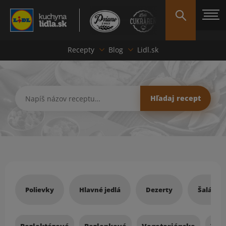
Recepty
Blog
Lidl.sk
Hľadať recept
Hľadaj recept
Recepty
Polievky
Hlavné jedlá
Dezerty
Šaláty