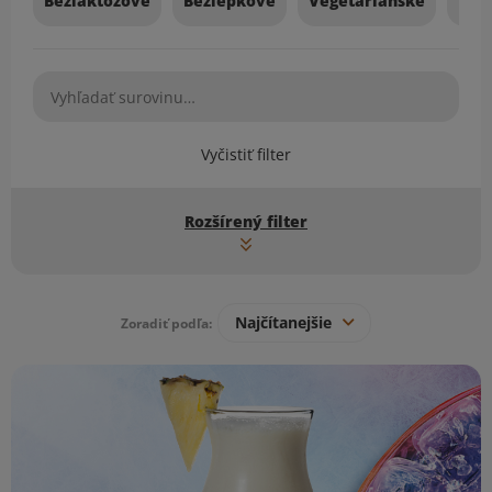
Bezlaktózové
Bezlepkové
Vegetariánske
Veg
Vyčistiť filter
Rozšírený filter
Najčítanejšie
Zoradiť podľa:
Zoznam receptov