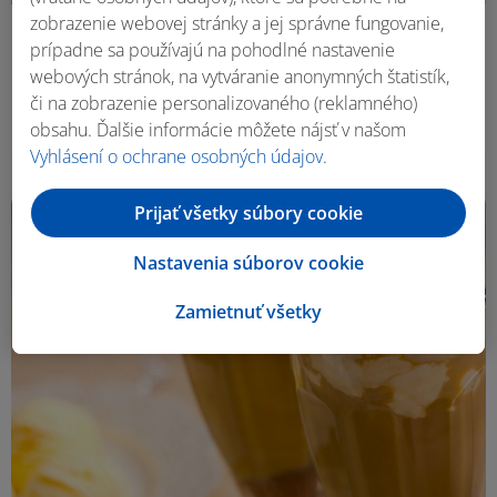
zobrazenie webovej stránky a jej správne fungovanie,
LIDL
prípadne sa používajú na pohodlné nastavenie
webových stránok, na vytváranie anonymných štatistík,
Jahodovo-citrónová limonáda
či na zobrazenie personalizovaného (reklamného)
obsahu. Ďalšie informácie môžete nájsť v našom
20 min
6 porcií
Vyhlásení o ochrane osobných údajov
.
Prijať všetky súbory cookie
Nastavenia súborov cookie
Zamietnuť všetky