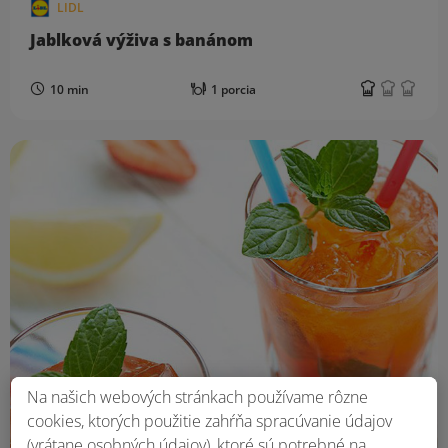
LIDL
Jablková výživa s banánom
10 min
1 porcia
Na našich webových stránkach používame rôzne
cookies, ktorých použitie zahŕňa spracúvanie údajov
(vrátane osobných údajov), ktoré sú potrebné na