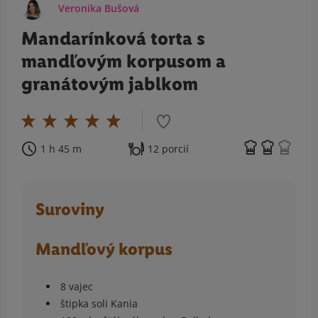
Veronika Bušová
Mandarínková torta s
mandľovým korpusom a
granátovým jablkom
1 h 45 m
12 porcií
Suroviny
Mandľový korpus
8 vajec
štipka soli Kania