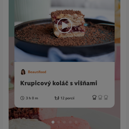
Beautifood
Krupicový koláč s višňami
3 h 0 m
12 porcií