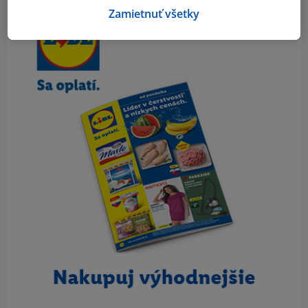
Obsah bočného panela
Zamietnuť všetky