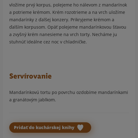
vložíme prvý korpus, polejeme ho nálevom z mandarínok
a potrieme krémom. Krém rozotrieme a na vrch uložíme
mandarínky z ďalšej konzery. Prikryjeme krémom a
ďalším korpusom. Opäť polejeme mandarínkovou šťavou
a zvyšný krém nanesieme na vrch torty. Necháme ju
stuhnúť ideálne cez noc v chladničke.
Servírovanie
Mandarínkovú tortu po povrchu ozdobíme mandarínkami
a granátovým jablkom.
Pridať do kuchárskej knihy