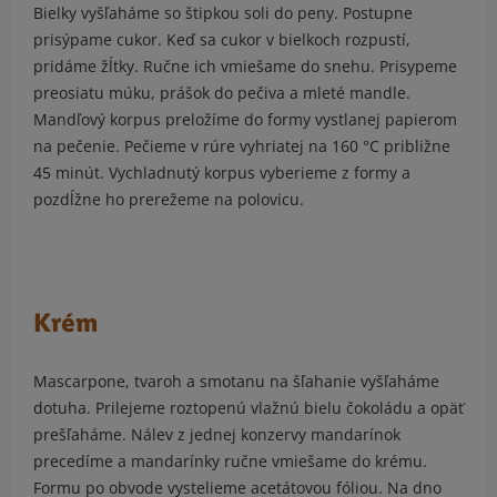
Bielky vyšľaháme so štipkou soli do peny. Postupne
prisýpame cukor. Keď sa cukor v bielkoch rozpustí,
pridáme žĺtky. Ručne ich vmiešame do snehu. Prisypeme
preosiatu múku, prášok do pečiva a mleté mandle.
Mandľový korpus preložíme do formy vystlanej papierom
na pečenie. Pečieme v rúre vyhriatej na 160 °C približne
45 minút. Vychladnutý korpus vyberieme z formy a
pozdĺžne ho prerežeme na polovicu.
Krém
Mascarpone, tvaroh a smotanu na šľahanie vyšľaháme
dotuha. Prilejeme roztopenú vlažnú bielu čokoládu a opäť
prešľaháme. Nálev z jednej konzervy mandarínok
precedíme a mandarínky ručne vmiešame do krému.
Formu po obvode vystelieme acetátovou fóliou. Na dno