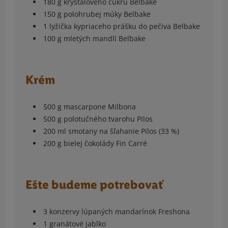
180 g kryštálového cukru Belbake
150 g polohrubej múky Belbake
1 lyžička kypriaceho prášku do pečiva Belbake
100 g mletých mandlí Belbake
Krém
500 g mascarpone Milbona
500 g polotučného tvarohu Pilos
200 ml smotany na šľahanie Pilos (33 %)
200 g bielej čokolády Fin Carré
Ešte budeme potrebovať
3 konzervy lúpaných mandarínok Freshona
1 granátové jablko