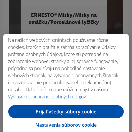
ERNESTO® Misky/Misky na
SI
omáčku/Porcelánové lyžičky
pom
Na našich webových stránkach používame rôzne
6.99
€
cookies, ktorých použitie zahŕňa spracúvanie údajov
(vrátane osobných údajov), ktoré sú potrebné na
zobrazenie webovej stránky a jej správne fungovanie,
prípadne sa používajú na pohodlné nastavenie
webových stránok, na vytváranie anonymných štatistík,
či na zobrazenie personalizovaného (reklamného)
obsahu. Ďalšie informácie môžete nájsť v našom
Vyhlásení o ochrane osobných údajov
.
Prijať všetky súbory cookie
Nastavenia súborov cookie