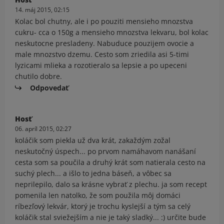
14. máj 2015, 02:15
Kolac bol chutny, ale i po pouziti mensieho mnozstva
cukru- cca o 150g a mensieho mnozstva lekvaru, bol kolac
neskutocne presladeny. Nabuduce pouzijem ovocie a
male mnozstvo dzemu. Cesto som zriedila asi 5-timi
lyzicami mlieka a rozotieralo sa lepsie a po upeceni
chutilo dobre.
Odpovedať
Hosť
06. apríl 2015, 02:27
koláčik som piekla už dva krát, zakaždým zožal
neskutočný úspech... po prvom namáhavom nanášaní
cesta som sa poučila a druhý krát som natierala cesto na
suchý plech... a išlo to jedna báseň, a vôbec sa
neprilepilo, dalo sa krásne vybrať z plechu. ja som recept
pomenila len natolko, že som použila môj domáci
ríbezľový lekvár, ktorý je trochu kyslejší a tým sa celý
koláčik stal sviežejším a nie je taký sladký... :) určite bude