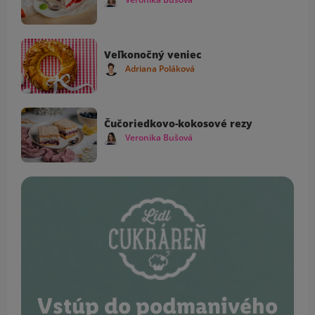
Veľkonočný veniec
Adriana Poláková
Čučoriedkovo-kokosové rezy
Veronika Bušová
Vstúp do podmanivého