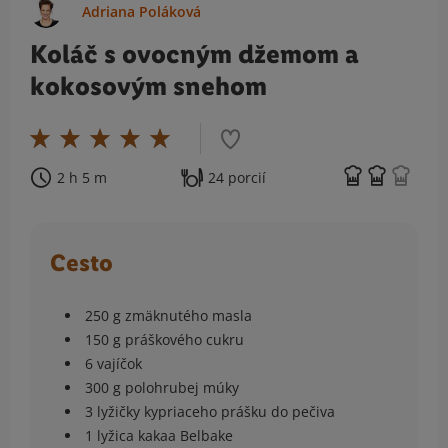
Adriana Poláková
Koláč s ovocným džemom a
kokosovým snehom
2 h 5 m
24 porcií
Cesto
250 g zmäknutého masla
150 g práškového cukru
6 vajíčok
300 g polohrubej múky
3 lyžičky kypriaceho prášku do pečiva
1 lyžica kakaa Belbake