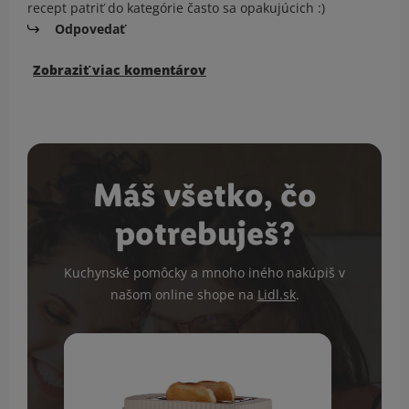
recept patriť do kategórie často sa opakujúcich :)
Odpovedať
Zobraziť viac komentárov
Máš všetko, čo
potrebuješ?
Kuchynské pomôcky a mnoho iného nakúpiš v
našom online shope na
Lidl.sk
.