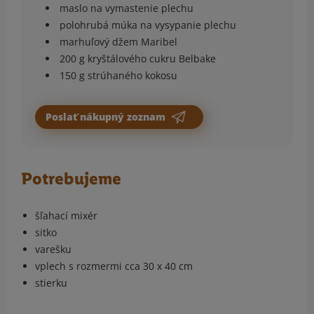
maslo na vymastenie plechu
polohrubá múka na vysypanie plechu
marhuľový džem Maribel
200 g kryštálového cukru Belbake
150 g strúhaného kokosu
Poslať nákupný zoznam
Potrebujeme
šľahací mixér
sitko
varešku
vplech s rozmermi cca 30 x 40 cm
stierku