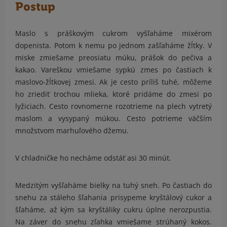
Postup
Maslo s práškovým cukrom vyšľaháme mixérom
dopenista. Potom k nemu po jednom zašľaháme žĺtky. V
miske zmiešame preosiatu múku, prášok do pečiva a
kakao. Vareškou vmiešame sypkú zmes po častiach k
maslovo-žĺtkovej zmesi. Ak je cesto príliš tuhé, môžeme
ho zriediť trochou mlieka, ktoré pridáme do zmesi po
lyžiciach. Cesto rovnomerne rozotrieme na plech vytretý
maslom a vysypaný múkou. Cesto potrieme väčším
množstvom marhuľového džemu.
V chladničke ho necháme odstáť asi 30 minút.
Medzitým vyšľaháme bielky na tuhý sneh. Po častiach do
snehu za stáleho šľahania prisypeme kryštálový cukor a
šľaháme, až kým sa kryštáliky cukru úplne nerozpustia.
Na záver do snehu zľahka vmiešame strúhaný kokos.