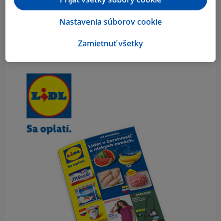
Nastavenia súborov cookie
Zamietnuť všetky
Obsah bočného panela