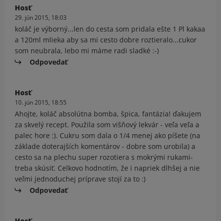
Hosť
29. jún 2015, 18:03
koláč je výborný...len do cesta som pridala ešte 1 Pl kakaa
a 120ml mlieka aby sa mi cesto dobre roztieralo...cukor
som neubrala, lebo mi máme radi sladké :-)
Odpovedať
Hosť
10. jún 2015, 18:55
Ahojte, koláč absolútna bomba, špica, fantázia! ďakujem
za skvelý recept. Použila som višňový lekvár - veľa veľa a
palec hore :). Cukru som dala o 1/4 menej ako píšete (na
základe doterajších komentárov - dobre som urobila) a
cesto sa na plechu super rozotiera s mokrými rukami-
treba skúsiť. Celkovo hodnotím, že i napriek dlhšej a nie
veľmi jednoduchej príprave stojí za to :)
Odpovedať
Hosť