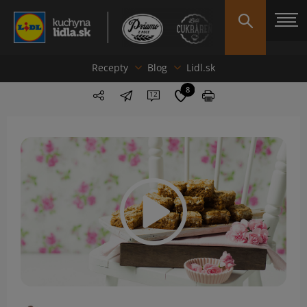
Recepty
Blog
Lidl.sk
8
12