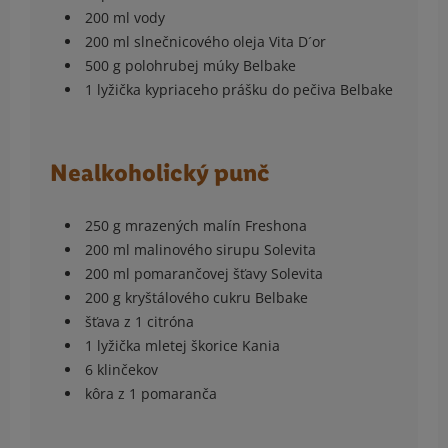
200 ml vody
200 ml slnečnicového oleja Vita D´or
500 g polohrubej múky Belbake
1 lyžička kypriaceho prášku do pečiva Belbake
Nealkoholický punč
250 g mrazených malín Freshona
200 ml malinového sirupu Solevita
200 ml pomarančovej šťavy Solevita
200 g kryštálového cukru Belbake
šťava z 1 citróna
1 lyžička mletej škorice Kania
6 klinčekov
kôra z 1 pomaranča