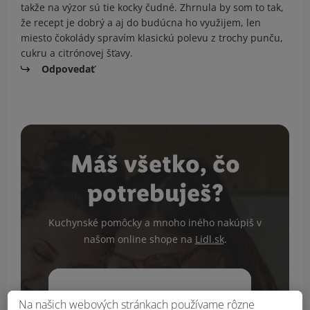
takže na výzor sú tie kocky čudné. Zhrnula by som to tak,
že recept je dobrý a aj do budúcna ho využijem, len
miesto čokolády spravím klasickú polevu z trochy punču,
cukru a citrónovej šťavy.
Odpovedať
Máš všetko, čo
potrebuješ?
Kuchynské pomôcky a mnoho iného nakúpiš v
našom online shope na
Lidl.sk
.
Na našich webových stránkach používame rôzne