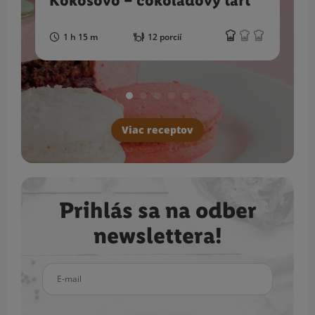
Kokosovo – čokoládový tart
1 h 15 m
12 porcií
Viac receptov
Prihlás sa na odber
newslettera!
E-mail