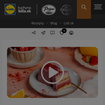
Recepty
Blog
Lidl.sk
6
2