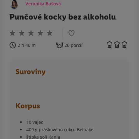
Veronika Bušová
Punčové kocky bez alkoholu
2 h 40 m
20 porcií
Suroviny
Korpus
10 vajec
400 g práškového cukru Belbake
štipka soli Kania