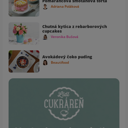
Pomarančová smotanová torta
Adriana Poláková
Chutná kytica z rebarborových
cupcakes
Veronika Bušová
Avokádový čoko puding
Beautifood