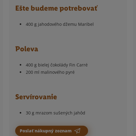
Ešte budeme potrebovať
400 g jahodového džemu Maribel
Poleva
400 g bielej čokolády Fin Carré
200 ml malinového pyré
Servírovanie
30 g mrazom sušených jahôd
Poslať nákupný zoznam