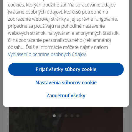
cookies, ktorých použitie zahŕňa spracúvanie údajov
(vrátane osobných údajov), ktoré sú potrebné na
zobrazenie webovej stránky a jej správne fungovanie,
prípadne sa používajú na pohodlné nastavenie
webových stránok, na vytváranie anonymných štatistík,
či na zobrazenie personalizovaného (reklamného)
obsahu. Ďalšie informácie môžete nájsť v našom
Vyhlásení o ochrane osobných údajov
.
Bissell Kefová rolka
PH
Prijať všetky súbory cookie
Crosswave
Nastavenia súborov cookie
16.99
€
Zamietnuť všetky