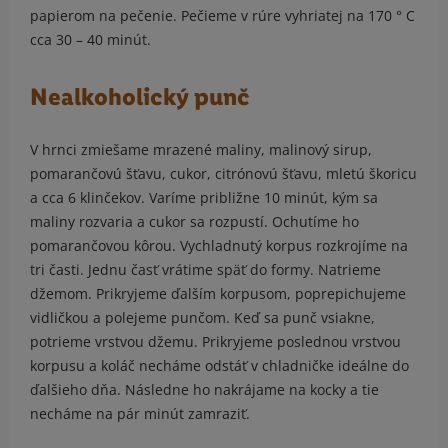
papierom na pečenie. Pečieme v rúre vyhriatej na 170 ° C
cca 30 – 40 minút.
Nealkoholický punč
V hrnci zmiešame mrazené maliny, malinový sirup,
pomarančovú šťavu, cukor, citrónovú šťavu, mletú škoricu
a cca 6 klinčekov. Varíme približne 10 minút, kým sa
maliny rozvaria a cukor sa rozpustí. Ochutíme ho
pomarančovou kôrou. Vychladnutý korpus rozkrojíme na
tri časti. Jednu časť vrátime späť do formy. Natrieme
džemom. Prikryjeme ďalším korpusom, poprepichujeme
vidličkou a polejeme punčom. Keď sa punč vsiakne,
potrieme vrstvou džemu. Prikryjeme poslednou vrstvou
korpusu a koláč necháme odstáť v chladničke ideálne do
ďalšieho dňa. Následne ho nakrájame na kocky a tie
necháme na pár minút zamraziť.