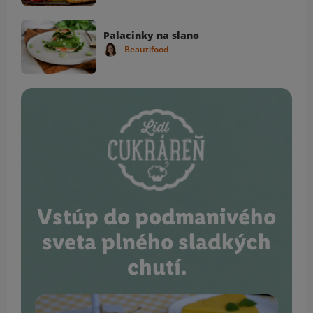
Palacinky na slano
Beautifood
Vstúp do podmanivého
sveta plného sladkých
chutí.