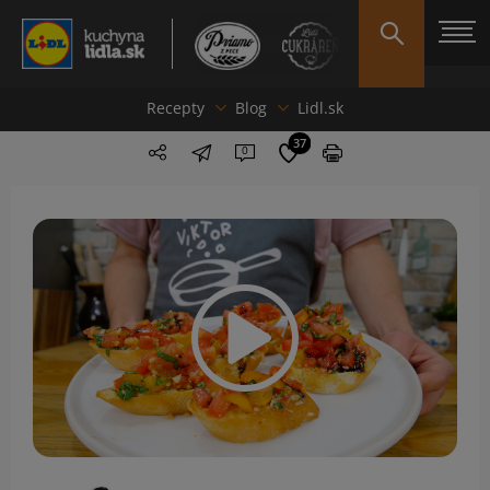
Recepty
Blog
Lidl.sk
37
0