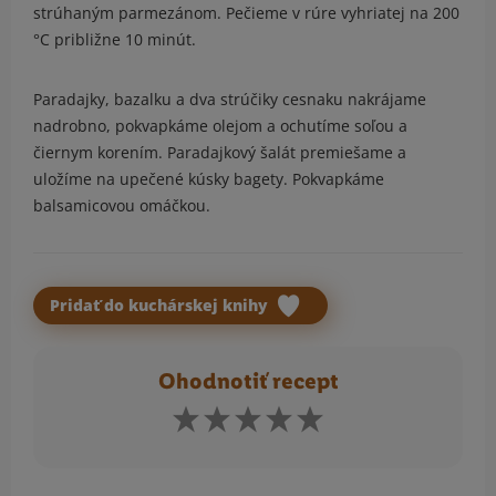
strúhaným parmezánom. Pečieme v rúre vyhriatej na 200
°C približne 10 minút.
Paradajky, bazalku a dva strúčiky cesnaku nakrájame
nadrobno, pokvapkáme olejom a ochutíme soľou a
čiernym korením. Paradajkový šalát premiešame a
uložíme na upečené kúsky bagety. Pokvapkáme
balsamicovou omáčkou.
Pridať do kuchárskej knihy
Ohodnotiť recept