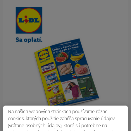
Obsah bočného panela
Na našich webových stránkach používame rôzne
cookies, ktorých použitie zahŕňa spracúvanie údajov
(vrátane osobných údajov), ktoré sú potrebné na