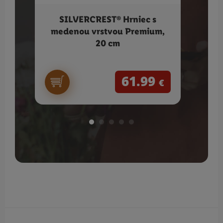
SILVERCREST® Hrniec s
SILV
medenou vrstvou Premium,
20 cm
61.99
€