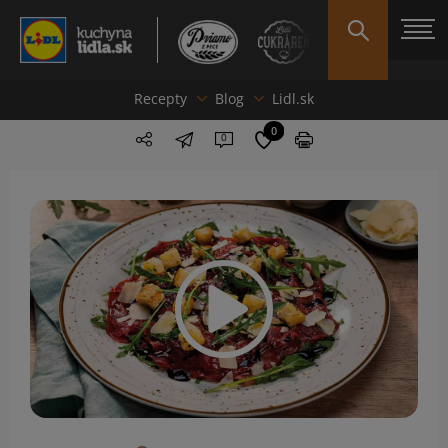
Recepty
Blog
Lidl.sk
0
0