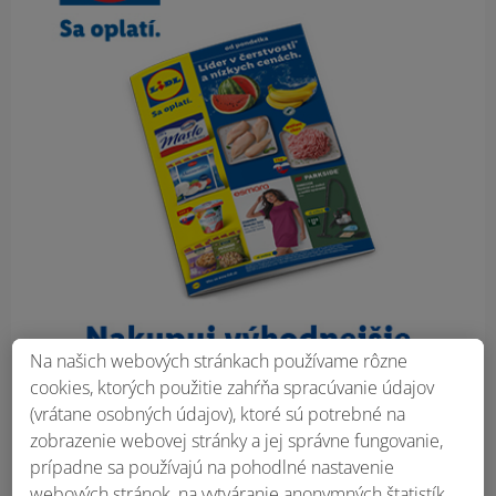
Na našich webových stránkach používame rôzne
cookies, ktorých použitie zahŕňa spracúvanie údajov
(vrátane osobných údajov), ktoré sú potrebné na
zobrazenie webovej stránky a jej správne fungovanie,
prípadne sa používajú na pohodlné nastavenie
webových stránok, na vytváranie anonymných štatistík,