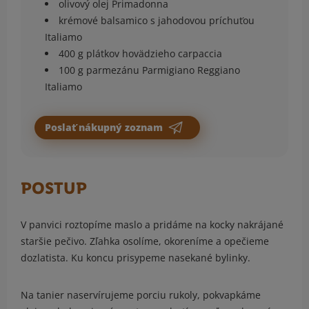
olivový olej Primadonna
krémové balsamico s jahodovou príchuťou
Italiamo
400 g plátkov hovädzieho carpaccia
100 g parmezánu Parmigiano Reggiano
Italiamo
Poslať nákupný zoznam
POSTUP
V panvici roztopíme maslo a pridáme na kocky nakrájané
staršie pečivo. Zľahka osolíme, okoreníme a opečieme
dozlatista. Ku koncu prisypeme nasekané bylinky.
Na tanier naservírujeme porciu rukoly, pokvapkáme