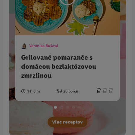
Veronika Bušová
Grilované pomaranče s
domácou bezlaktózovou
zmrzlinou
1 h 0 m
20 porcií
Viac receptov