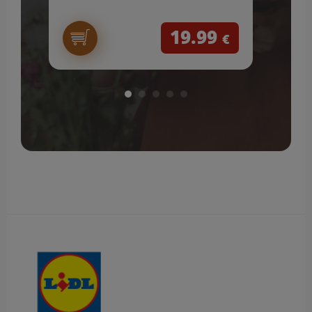
19.99
€
Obsah bočného panela