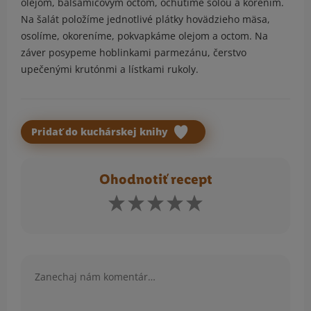
olejom, balsamicovým octom, ochutíme soľou a korením.
Na šalát položíme jednotlivé plátky hovädzieho mäsa,
osolíme, okoreníme, pokvapkáme olejom a octom. Na
záver posypeme hoblinkami parmezánu, čerstvo
upečenými krutónmi a lístkami rukoly.
Pridať do kuchárskej knihy
Ohodnotiť recept
Komentár