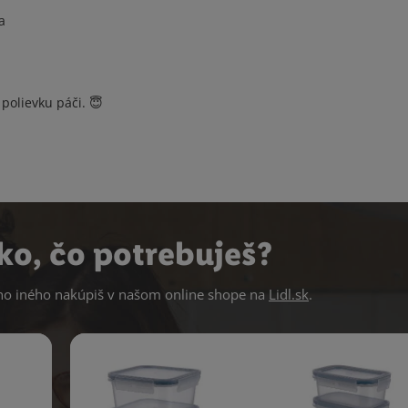
a
polievku páči. 😇
ko, čo potrebuješ?
 iného nakúpiš v našom online shope na
Lidl.sk
.