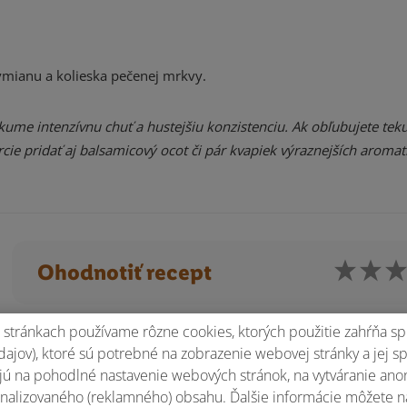
tymianu a kolieska pečenej mrkvy.
e intenzívnu chuť a hustejšiu konzistenciu. Ak obľubujete teku
rcie pridať aj balsamicový ocot či pár kvapiek výraznejších aromat
Ohodnotiť recept
stránkach používame rôzne cookies, ktorých použitie zahŕňa sp
ajov), ktoré sú potrebné na zobrazenie webovej stránky a jej s
ú na pohodlné nastavenie webových stránok, na vytváranie anony
nalizovaného (reklamného) obsahu. Ďalšie informácie môžete n