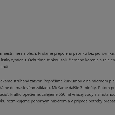
emiestnime na plech. Pridáme prepolenú papriku bez jadrovníka
a lístky tymianu. Ochutíme štipkou soli, čierneho korenia a zalej
minút.
opekáme strúhaný zázvor. Poprášime kurkumou a na miernom pl
idáme do maslového základu. Miešame ďalšie 3 minúty. Potom p
ciu), krátko opečieme, zalejeme 650 ml vriacej vody a smotanou
ievku rozmixujeme ponorným mixérom a v prípade potreby prepas