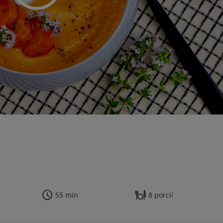
55 min
8 porcií