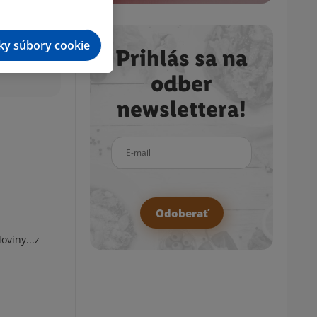
tky súbory cookie
Prihlás sa na
odber
newslettera!
E-mail
Odoberať
oviny...z