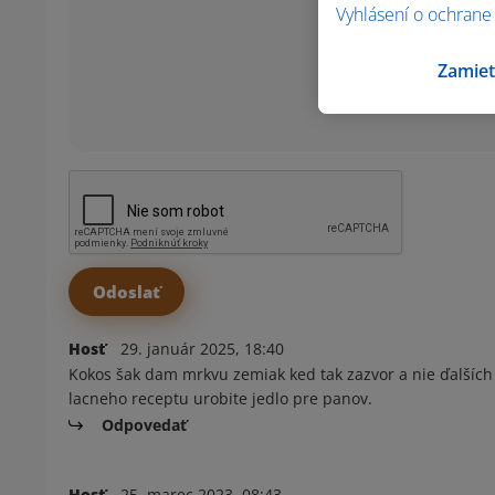
Vyhlásení o ochrane
Zamiet
Hosť
29. január 2025, 18:40
Kokos šak dam mrkvu zemiak ked tak zazvor a nie ďalších 
lacneho receptu urobite jedlo pre panov.
Odpovedať
Hosť
25. marec 2023, 08:43