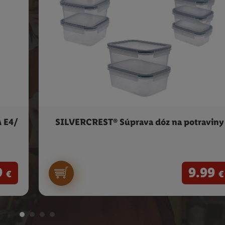
 E4/
SILVERCREST® Súprava dóz na potraviny
9
9.99
€
€