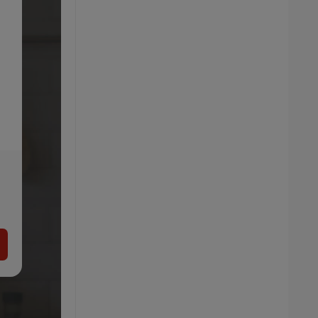
GRILLMEISTER Príslušenstvo na grilovanie
Premium
8.99
€