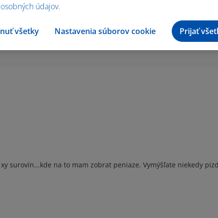
 osobných údajov
.
nuť všetky
Nastavenia súborov cookie
Prijať vše
xy surovín...kde na to mam zobrat peniaze. Vymýšľate niekedy pizd