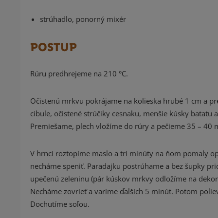
strúhadlo, ponorný mixér
POSTUP
Rúru predhrejeme na 210 °C.
Očistenú mrkvu pokrájame na kolieska hrubé 1 cm a pr
cibule, očistené strúčiky cesnaku, menšie kúsky batatu 
Premiešame, plech vložíme do rúry a pečieme 35 – 40 
V hrnci roztopíme maslo a tri minúty na ňom pomaly 
necháme speniť. Paradajku postrúhame a bez šupky pr
upečenú zeleninu (pár kúskov mrkvy odložíme na dekorá
Necháme zovrieť a varíme ďalších 5 minút. Potom pol
Dochutíme soľou.