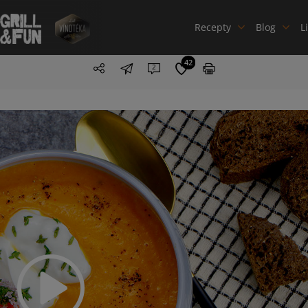
Recepty
Blog
L
42
2