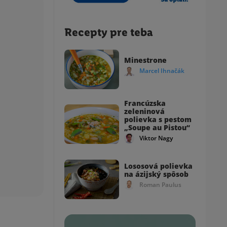
Recepty pre teba
Minestrone
Marcel Ihnačák
Francúzska
zeleninová
polievka s pestom
„Soupe au Pistou“
Viktor Nagy
Lososová polievka
na ázijský spôsob
Roman Paulus