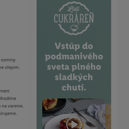
Vstúp do
podmanivého
, osminy
sveta plného
eme olejom.
sladkých
chutí.
ameni
rihodíme
 na varenie.
írujeme.