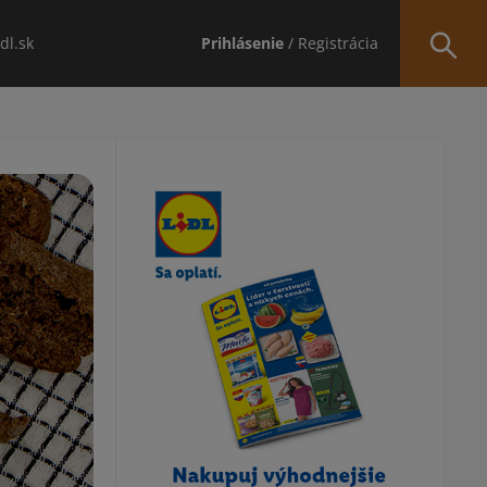
idl.sk
Prihlásenie
/ Registrácia
Obsah bočného panela