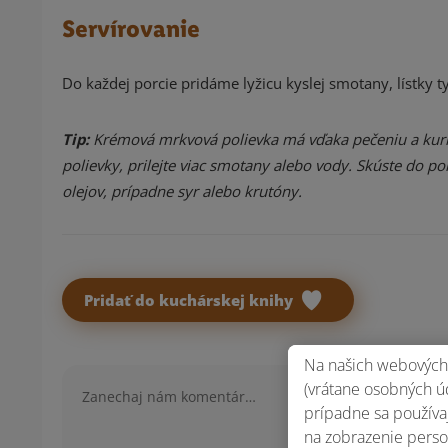
Servírovanie
Do každej porcie pridáme lyžicu kyslej smotany, lístky 
Tip:
Krémová mrkvová polievka má vďaka pečeniu a kurkum
polievky, prilejte viac smotany alebo vody. Skúste do po
olejov, prípadne syr alebo krutóny.
Pridať do kuchárskej knihy
Na našich webových 
Komentár
(vrátane osobných úd
prípadne sa používaj
na zobrazenie perso