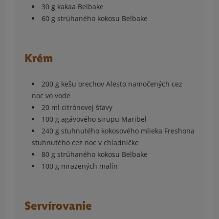
30 g kakaa Belbake
60 g strúhaného kokosu Belbake
Krém
200 g kešu orechov Alesto namočených cez
noc vo vode
20 ml citrónovej šťavy
100 g agávového sirupu Maribel
240 g stuhnutého kokosového mlieka Freshona
stuhnutého cez noc v chladničke
80 g strúhaného kokosu Belbake
100 g mrazených malín
Servírovanie