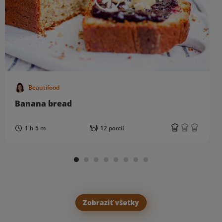
Beautifood
Banana bread
1 h 5 m
12 porcií
Zobraziť všetky