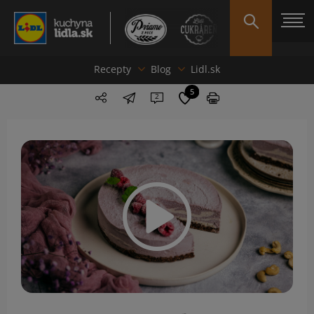
Recepty
Blog
Lidl.sk
5
2