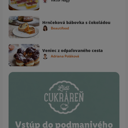
Viktor Nagy
Hrnčeková bábovka s čokoládou
Beautifood
Veniec z odpaľovaného cesta
Adriana Poláková
Vstúp do podmanivého