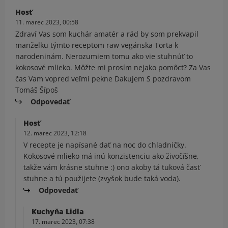
Hosť
11. marec 2023, 00:58
Zdraví Vas som kuchár amatér a rád by som prekvapil
manželku týmto receptom raw vegánska Torta k
narodeninám. Nerozumiem tomu ako vie stuhnúť to
kokosové mlieko. Môžte mi prosím nejako pomôcť? Za Vas
čas Vam vopred veľmi pekne Dakujem S pozdravom
Tomáš Šípoš
Odpovedať
Hosť
12. marec 2023, 12:18
V recepte je napísané dať na noc do chladničky.
Kokosové mlieko má inú konzistenciu ako živočíšne,
takže vám krásne stuhne :) ono akoby tá tuková časť
stuhne a tú použijete (zvyšok bude taká voda).
Odpovedať
Kuchyňa Lidla
17. marec 2023, 07:38