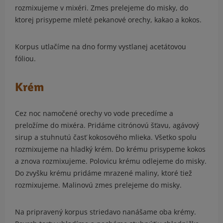
rozmixujeme v mixéri. Zmes prelejeme do misky, do
ktorej prisypeme mleté pekanové orechy, kakao a kokos.
Korpus utlačíme na dno formy vystlanej acetátovou
fóliou.
Krém
Cez noc namočené orechy vo vode precedíme a
preložíme do mixéra. Pridáme citrónovú šťavu, agávový
sirup a stuhnutú časť kokosového mlieka. Všetko spolu
rozmixujeme na hladký krém. Do krému prisypeme kokos
a znova rozmixujeme. Polovicu krému odlejeme do misky.
Do zvyšku krému pridáme mrazené maliny, ktoré tiež
rozmixujeme. Malinovú zmes prelejeme do misky.
Na pripravený korpus striedavo nanášame oba krémy.