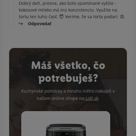
Dobrý deň, presne, ako bolo spomínané vyššie -
kokosové mlieko má inú konzistenciu. Využite na
tortu len tuhú časť. 😇 Veríme, že sa torta podarí. 😍
Odpovedať
Máš všetko, čo
potrebuješ?
Kuchynské pomôcky a mnoho iného nakúpiš v
našom online shope na
Lidl.sk
.