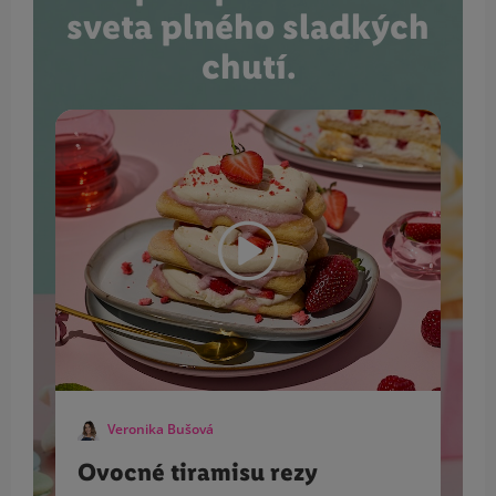
sveta plného sladkých
chutí.
Veronika Bušová
Ovocné tiramisu rezy