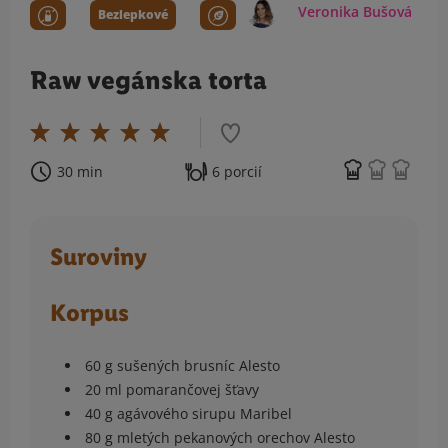
Veronika Bušová
Bezlepkové
Raw vegánska torta
30 min
6 porcií
Suroviny
Korpus
60 g sušených brusníc Alesto
20 ml pomarančovej šťavy
40 g agávového sirupu Maribel
80 g mletých pekanových orechov Alesto