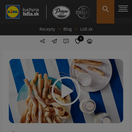
Recepty
Blog
Lidl.sk
9
12