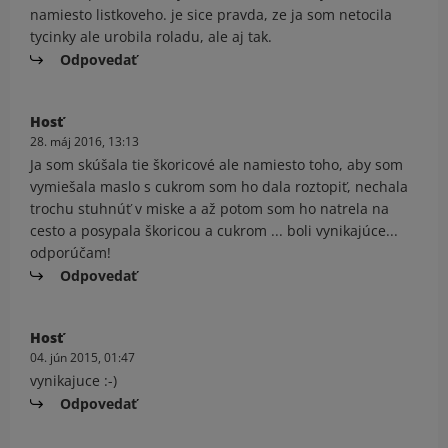
namiesto listkoveho. je sice pravda, ze ja som netocila
tycinky ale urobila roladu, ale aj tak.
Odpovedať
Hosť
28. máj 2016, 13:13
Ja som skúšala tie škoricové ale namiesto toho, aby som
vymiešala maslo s cukrom som ho dala roztopiť, nechala
trochu stuhnúť v miske a až potom som ho natrela na
cesto a posypala škoricou a cukrom ... boli vynikajúce...
odporúčam!
Odpovedať
Hosť
04. jún 2015, 01:47
vynikajuce :-)
Odpovedať