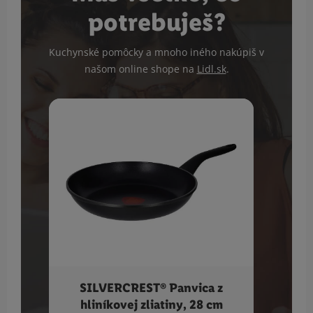
potrebuješ?
Kuchynské pomôcky a mnoho iného nakúpiš v
našom online shope na
Lidl.sk
.
SILVERCREST® Panvica z
SIL
hliníkovej zliatiny, 28 cm