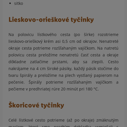
sitko
Lieskovo-orieškové tyčinky
Na polovicu lístkového cesta (po šírke) rozotrieme
lieskovo-orieškový krém asi 0,5 cm od okrajov. Nenatreté
okraje cesta potrieme rozšľahaným vajíčkom. Na natretú
polovicu cesta preložíme nenatretú časť cesta a okraje
dôkladne zatlačíme prstami, aby sa zlepili. Cesto
nakrájame na 4 cm široké pásiky, každý pásik stočíme do
tvaru špirály a preložíme na plech vystlaný papierom na
pečenie. Špirály potrieme rozšľahaným vajíčkom a
pečieme v predhriatej rúre 20 minút pri 180 °C.
Škoricové tyčinky
Celé lístkové cesto potrieme (až po okraje) zmäknutým
maslom, ktoré sme predtým dohladka vymiešali s