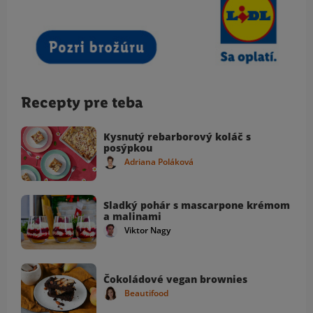
Recepty pre teba
Kysnutý rebarborový koláč s
posýpkou
Adriana Poláková
Sladký pohár s mascarpone krémom
a malinami
Viktor Nagy
Čokoládové vegan brownies
Beautifood