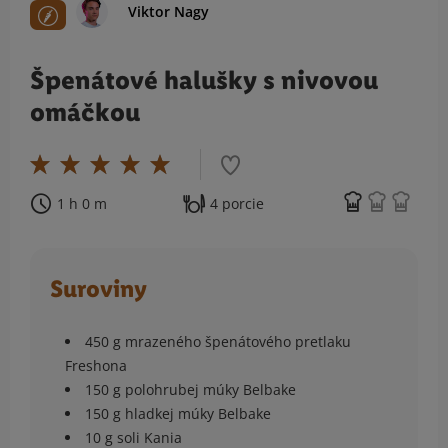
Viktor Nagy
Špenátové halušky s nivovou
omáčkou
1 h 0 m
4 porcie
Suroviny
450 g mrazeného špenátového pretlaku
Freshona
150 g polohrubej múky Belbake
150 g hladkej múky Belbake
10 g soli Kania