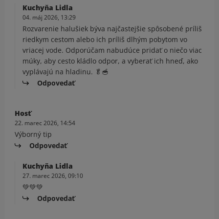
Kuchyňa Lidla
04. máj 2026, 13:29
Rozvarenie halušiek býva najčastejšie spôsobené príliš
riedkym cestom alebo ich príliš dlhým pobytom vo
vriacej vode. Odporúčam nabudúce pridať o niečo viac
múky, aby cesto kládlo odpor, a vyberať ich hneď, ako
vyplávajú na hladinu. 🥬🥣
Odpovedať
Hosť
22. marec 2026, 14:54
Výborný tip
Odpovedať
Kuchyňa Lidla
27. marec 2026, 09:10
💚💚💚
Odpovedať