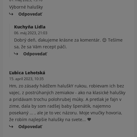
Výborné halušky
Odpovedať
Kuchyňa Lidla
06. máj 2023, 21:03
Dobrý deň, ďakujeme krásne za komentár. 😊 Tešíme
sa, že sa Vám recept páči.
Odpovedať
Ľubica Lehotská
15. apríl 2023, 10:35
Hm, zo zásady hádžem haluškY rukou, robievam ich bez
vajec, z postrúhaných zemiakov - ako na klasické halušky
a pridávam trochu polohrubej múky. A pretlak je fajn v
zime, dala by som radšej baby špenátik, najemno
posekaný ... , ale je to vec názoru. Moje vnučky hovoria,
že robím najlepšie halušky na svete... 🧡
Odpovedať