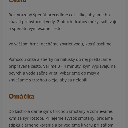
Rozmrazený špenát precedíme cez sitko, aby sme ho
zbavili prebytočnej vody. Z oboch druhov múky, soli, vajec
a špenátu vymiešame cesto.
Vo väčšom hrnci necháme zovrieť vodu, ktorú osolíme.
Pomocou sitka a stierky na halušky do nej pretláčame
pripravené cesto. Varíme 3 - 4 minúty, kým vyplávajú na
povrch a voda začne vrieť. Vyberieme do misy a
zmiešame s trochou oleja, aby sa nelepili.
Omáčka
Do kastróla dáme syr s trochou smotany a zohrievame,
kým sa syr roztopí. Prilejeme zvyšok smotany, pridáme
štipku čierneho korenia a privedieme k varu pri stálom