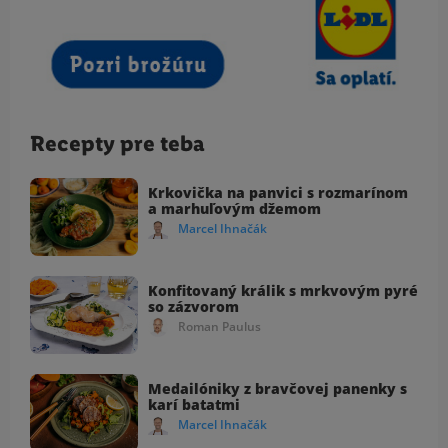
Recepty pre teba
Krkovička na panvici s rozmarínom
a marhuľovým džemom
Marcel Ihnačák
Konfitovaný králik s mrkvovým pyré
so zázvorom
Roman Paulus
Medailóniky z bravčovej panenky s
karí batatmi
Marcel Ihnačák