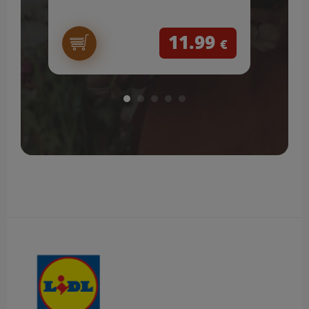
11.99
€
Obsah bočného panela