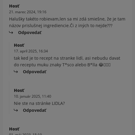
Hosť
21. marec 2024, 19:16
Halušky takéto robievam,len sa mi zdá smiešne, že je tam
názov prislušnej ingrediencie.Či z iných to nejde???
Odpovedať
Hosť
17. apríl 2025, 16:34
tak ked je to recept na stranke lidl, asi nebudu davat
do receptu muku znaky T*sco alebo B*lla 😂🤦🏼‍♀️
Odpovedať
Hosť
10. január 2025, 11:40
Nie ste na stránke LIDLA?
Odpovedať
Hosť
01. máj 2023, 15:10