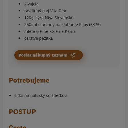
2 vajcia
rastlinný olej Vita D´or
120 g syra Niva Slovenskô
250 ml smotany na šľahanie Pilos (33 %)
mleté čierne korenie Kania
čerstvá pažítka
Poslať nákupný zoznam
Potrebujeme
sitko na halušky so stierkou
POSTUP
Cesto