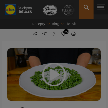
Recepty
Blog
Lidl.sk
190
5