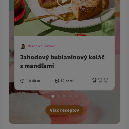
Veronika Bušová
Jahodový bublaninový koláč
s mandľami
1 h 40 m
12 porcií
Viac receptov