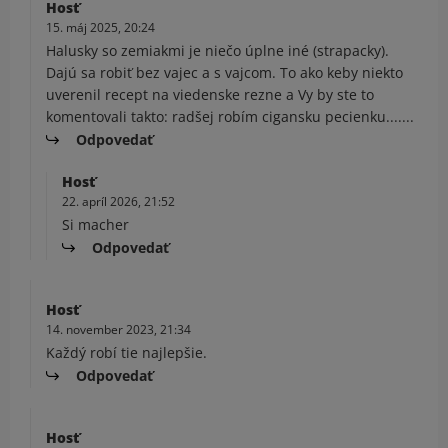
Hosť
15. máj 2025, 20:24
Halusky so zemiakmi je niečo úplne iné (strapacky).
Dajú sa robiť bez vajec a s vajcom. To ako keby niekto
uverenil recept na viedenske rezne a Vy by ste to
komentovali takto: radšej robím cigansku pecienku.......
Odpovedať
Hosť
22. apríl 2026, 21:52
Si macher
Odpovedať
Hosť
14. november 2023, 21:34
Každý robí tie najlepšie.
Odpovedať
Hosť