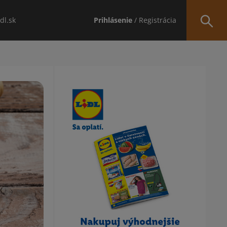
idl.sk
Prihlásenie
/ Registrácia
Obsah bočného panela