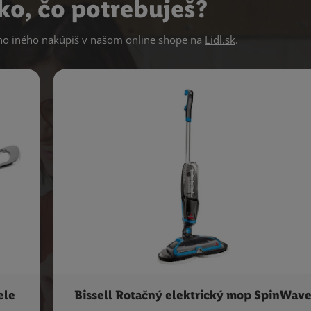
ko, čo potrebuješ?
 iného nakúpiš v našom online shope na
Lidl.sk
.
ele
Bissell Rotačný elektrický mop SpinWav