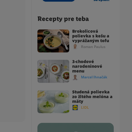
Recepty pre teba
Brokolicová
polievka s kešu a
vyprážaným tofu
Roman Paulus
3-chodové
narodeninové
menu
Marcel Ihnačák
Studená polievka
zo žltého melóna a
mäty
LIDL