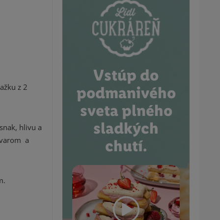
Vstúp do
ažku z 2
podmanivého
sveta plného
sladkých
snak, hlivu a
vývarom a
chutí.
m.