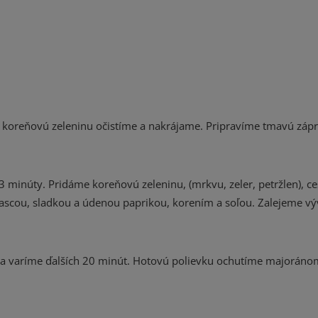
a koreňovú zeleninu očistíme a nakrájame. Pripravíme tmavú zápr
 3 minúty. Pridáme koreňovú zeleninu, (mrkvu, zeler, petržlen), ce
rascou, sladkou a údenou paprikou, korením a soľou. Zalejeme 
a varíme ďalších 20 minút. Hotovú polievku ochutíme majoráno