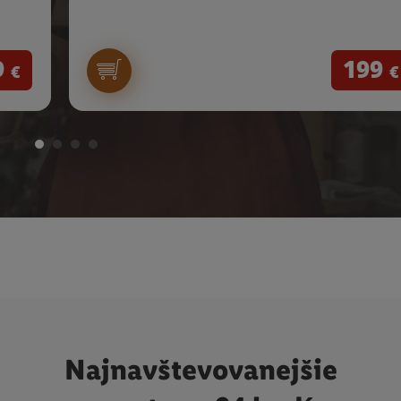
9
199
€
€
Najnavštevovanejšie