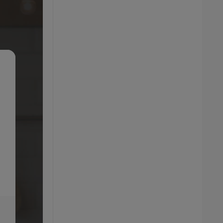
e
ERNESTO® Nádoba na občerstvenie v tvare