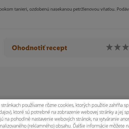
 hlbokom tanieri, ozdobenú nasekanou petržlenovou vňaťou. Podá
Ohodnotiť recept
stránkach používame rôzne cookies, ktorých použitie zahŕňa sp
ajov), ktoré sú potrebné na zobrazenie webovej stránky a jej s
ú na pohodlné nastavenie webových stránok, na vytváranie anony
nalizovaného (reklamného) obsahu. Ďalšie informácie môžete n