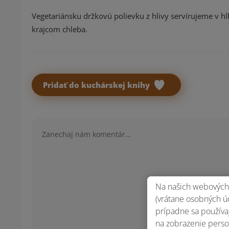
Vegetariánsku držkovú polievku z hlivy servírujeme v
krajcom chleba.
Pridať do kuchárskej knihy
Komentár
Na našich webových 
(vrátane osobných úd
prípadne sa používaj
na zobrazenie perso