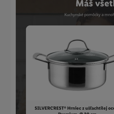
Máš všet
Kuchynské pomôcky a mnoho
SILVERCREST® Hrniec z ušľachtilej oc