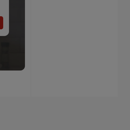
prilby
29.99
€