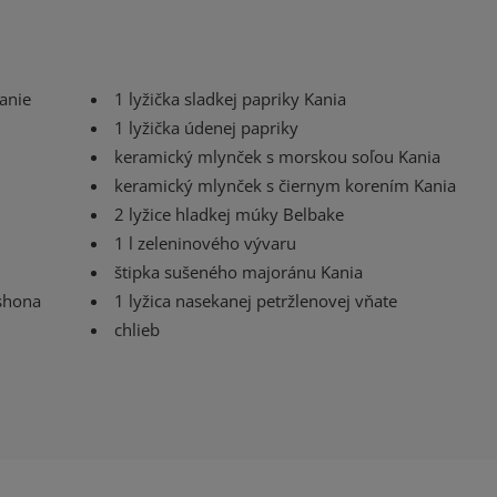
žanie
1 lyžička sladkej papriky Kania
1 lyžička údenej papriky
keramický mlynček s morskou soľou Kania
keramický mlynček s čiernym korením Kania
2 lyžice hladkej múky Belbake
1 l zeleninového vývaru
štipka sušeného majoránu Kania
eshona
1 lyžica nasekanej petržlenovej vňate
chlieb