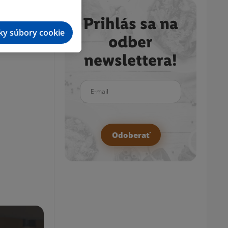
Prihlás sa na
tky súbory cookie
odber
newslettera!
E-mail
Odoberať