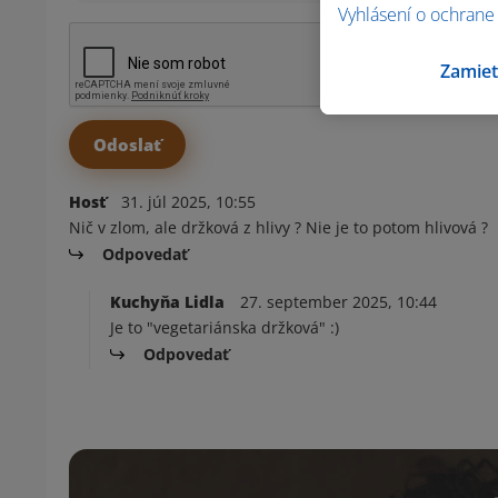
Vyhlásení o ochrane
Zamiet
Hosť
31. júl 2025, 10:55
Nič v zlom, ale držková z hlivy ? Nie je to potom hlivová ?
Odpovedať
Kuchyňa Lidla
27. september 2025, 10:44
Je to "vegetariánska držková" :)
Odpovedať