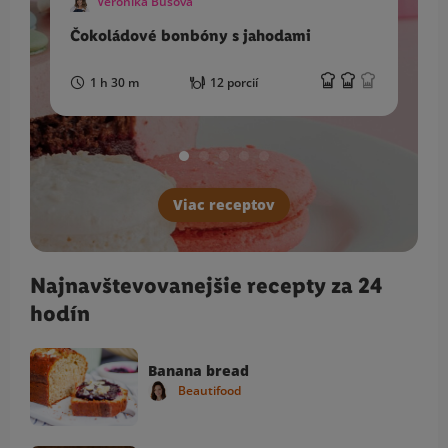
Veronika Bušová
Čokoládové bonbóny s jahodami
N
v
1 h 30 m
12 porcií
Viac receptov
Najnavštevovanejšie recepty za 24
hodín
Banana bread
Beautifood