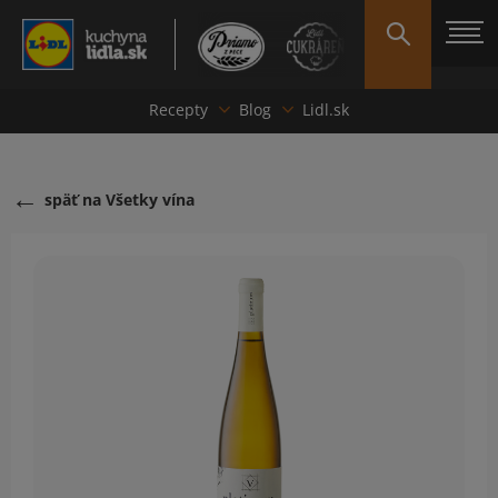
Recepty
Blog
Lidl.sk
späť na Všetky vína