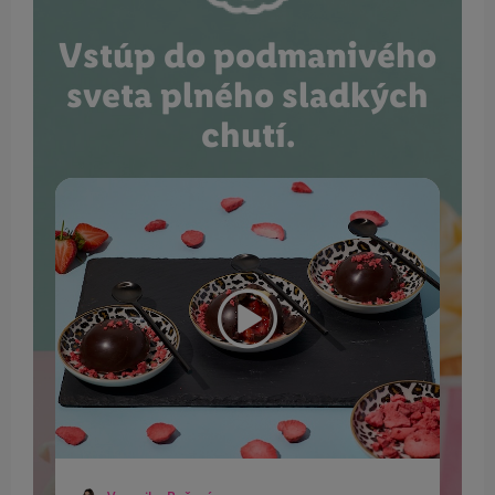
Vstúp do podmanivého
sveta plného sladkých
chutí.