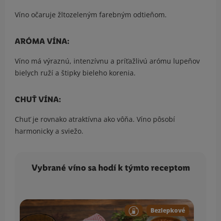
Víno očaruje žltozeleným farebným odtieňom.
ARÓMA VÍNA:
Víno má výraznú, intenzívnu a príťažlivú arómu lupeňov
bielych ruží a štipky bieleho korenia.
CHUŤ VÍNA:
Chuť je rovnako atraktívna ako vôňa. Víno pôsobí
harmonicky a sviežo.
Vybrané víno sa hodí k týmto receptom
Bezlepkové