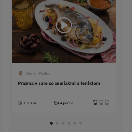
Roman Paulus
Pražma v rúre so zemiakmi a feniklom
B
r
1 h 0 m
4 porcie