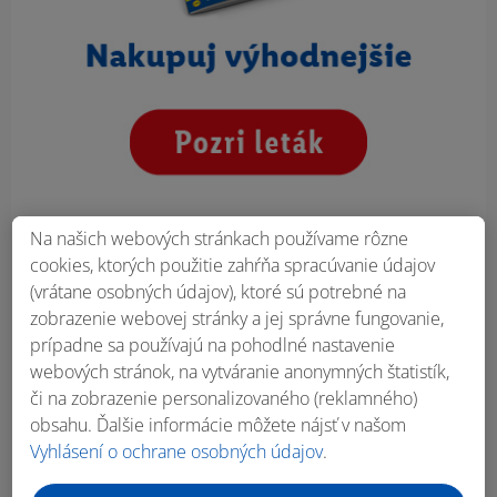
Na našich webových stránkach používame rôzne
cookies, ktorých použitie zahŕňa spracúvanie údajov
(vrátane osobných údajov), ktoré sú potrebné na
zobrazenie webovej stránky a jej správne fungovanie,
prípadne sa používajú na pohodlné nastavenie
webových stránok, na vytváranie anonymných štatistík,
či na zobrazenie personalizovaného (reklamného)
obsahu. Ďalšie informácie môžete nájsť v našom
Vyhlásení o ochrane osobných údajov
.