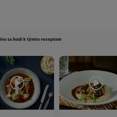
íno sa hodí k týmto receptom