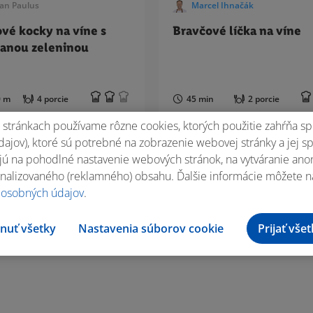
an Paulus
Marcel Ihnačák
vé kocky na víne s
Bravčové líčka na víne
anou zeleninou
0 m
4 porcie
45 min
2 porcie
stránkach používame rôzne cookies, ktorých použitie zahŕňa sp
ajov), ktoré sú potrebné na zobrazenie webovej stránky a jej s
ú na pohodlné nastavenie webových stránok, na vytváranie anony
nalizovaného (reklamného) obsahu. Ďalšie informácie môžete n
 osobných údajov
.
nuť všetky
Nastavenia súborov cookie
Prijať vše