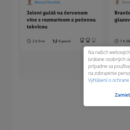
Marcel Ihnačák
Rom
Jelení guláš na červenom
Bravčo
víne s rozmarínom a pečenou
glazov
tekvicou
2 h 0 m
6 porcií
1 h 5
Na našich webových 
(vrátane osobných úd
prípadne sa používaj
na zobrazenie perso
Vyhlásení o ochrane
Zamiet