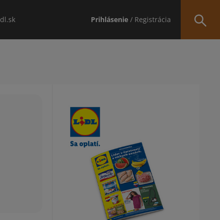
idl.sk
Prihlásenie
/ Registrácia
Obsah bočného panela