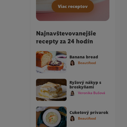
Viac receptov
Najnavštevovanejšie
recepty za 24 hodín
Banana bread
Beautifood
Ryžový nákyp s
broskyňami
Veronika Bušová
Cuketový prívarok
Beautifood