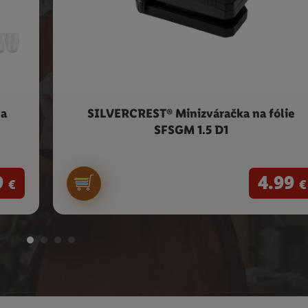
na
SILVERCREST® Minizváračka na fólie
SFSGM 1.5 D1
9
4.99
€
€