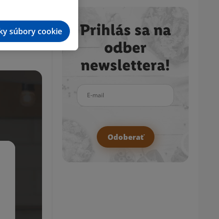
Prihlás sa na
tky súbory cookie
odber
newslettera!
E-mail
Odoberať