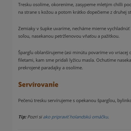
Tresku osolíme, okoreníme, zasypeme mletým chilli pod
na strane s kožou a potom krátko dopečieme z druhej s
Zemiaky v šupke uvaríme, necháme mierne vychladnúť a
soľou, nasekanou petržlenovou vňaťou a pažítkou.
Špargľu oblanšírujeme (asi minútu povaríme vo vriacej
filetami, kam sme pridali lyžicu masla. Ochutíme nas
prekrojené paradajky a osolíme.
Servírovanie
Pečenú tresku servírujeme s opekanou špargľou, bylin
Tip:
Pozri si
ako pripraviť holandskú omáčku
.