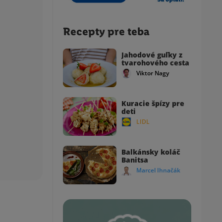
Recepty pre teba
Jahodové guľky z
tvarohového cesta
Viktor Nagy
Kuracie špízy pre
deti
LIDL
Balkánsky koláč
Banitsa
Marcel Ihnačák