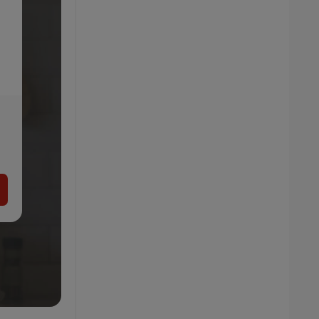
SILVERCREST® Vákuovačka SV 130 A1,
čierna + Fólie na vákuovanie, 28 cm, 2 kusy
-17%
41.98
34.99
€