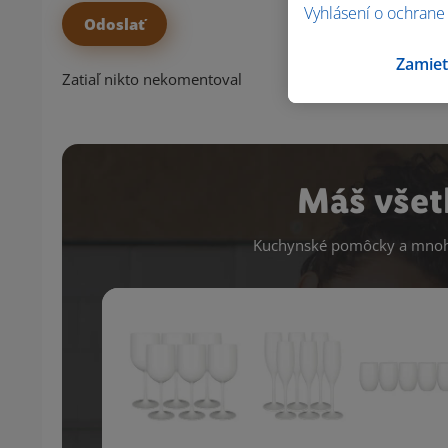
Vyhlásení o ochrane
Zamiet
Zatiaľ nikto nekomentoval
Máš všet
Kuchynské pomôcky a mnoho