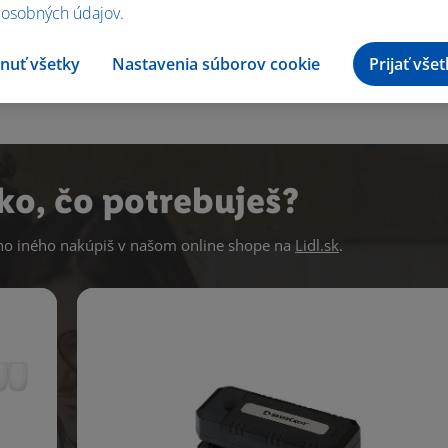
 osobných údajov
.
nuť všetky
Nastavenia súborov cookie
Prijať vše
ko, čo potrebuješ?
 iného nakúpiš v našom online shope na
Lidl.sk
.