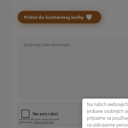
Pridať do kuchárskej knihy
Komentár
Na našich webových 
(vrátane osobných úd
prípadne sa používaj
na zobrazenie perso