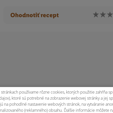
Ohodnotiť recept
stránkach používame rôzne cookies, ktorých použitie zahŕňa sp
ajov), ktoré sú potrebné na zobrazenie webovej stránky a jej s
ú na pohodlné nastavenie webových stránok, na vytváranie anony
nalizovaného (reklamného) obsahu. Ďalšie informácie môžete n