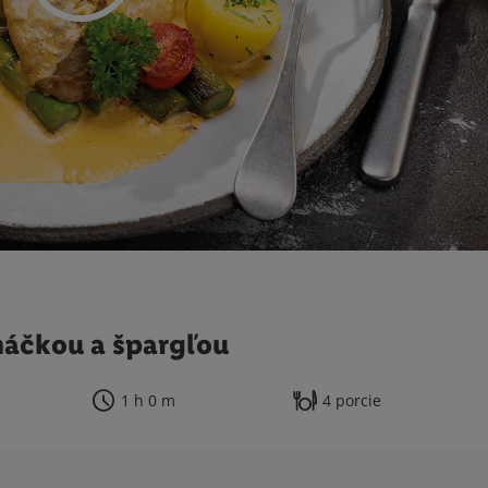
máčkou a špargľou
1 h 0 m
4 porcie