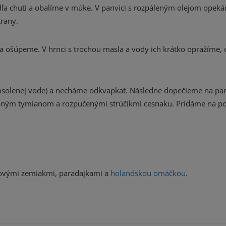
ľa chuti a obalíme v múke. V panvici s rozpáleným olejom opek
trany.
 ošúpeme. V hrnci s trochou masla a vody ich krátko opražíme,
 osolenej vode) a necháme odkvapkať. Následne dopečieme na pan
ekaným tymianom a rozpučenými strúčikmi cesnaku. Pridáme na po
kovými zemiakmi, paradajkami a
holandskou omáčkou
.