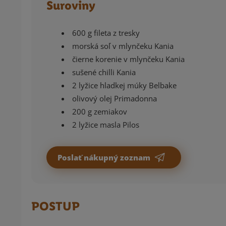
Suroviny
600 g fileta z tresky
morská soľ v mlynčeku Kania
čierne korenie v mlynčeku Kania
sušené chilli Kania
2 lyžice hladkej múky Belbake
olivový olej Primadonna
200 g zemiakov
2 lyžice masla Pilos
Poslať nákupný zoznam
POSTUP