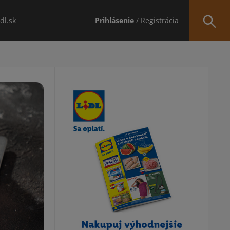
idl.sk
Prihlásenie
/ Registrácia
Obsah bočného panela