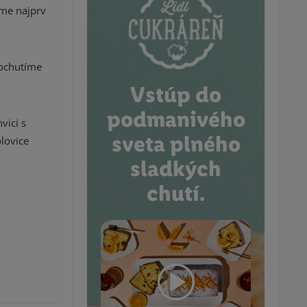
áme najprv
 ochutíme
Vstúp do
podmanivého
vici s
sveta plného
lovice
sladkých
chutí.