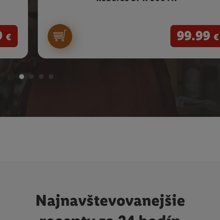
9
99.99
€
€
Najnavštevovanejšie