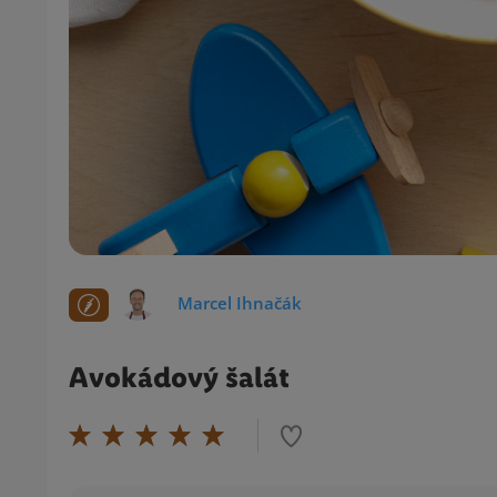
Marcel Ihnačák
Avokádový šalát