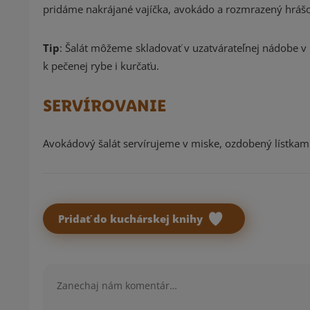
pridáme nakrájané vajíčka, avokádo a rozmrazený hrášo
Tip
: Šalát môžeme skladovať v uzatvárateľnej nádobe v c
k pečenej rybe i kurčaťu.
SERVÍROVANIE
Avokádový šalát servírujeme v miske, ozdobený lístkam
Pridať do kuchárskej knihy
Komentár