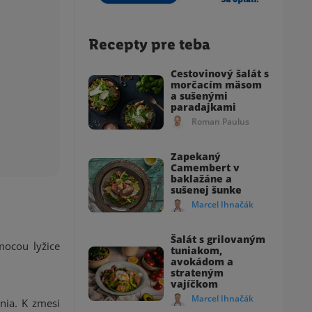
Recepty pre teba
Cestovinový šalát s
morčacím mäsom
a sušenými
paradajkami
Roman Paulus
Zapekaný
Camembert v
baklažáne a
sušenej šunke
Marcel Ihnačák
Šalát s grilovaným
mocou lyžice
tuniakom,
avokádom a
strateným
vajíčkom
Marcel Ihnačák
nia. K zmesi