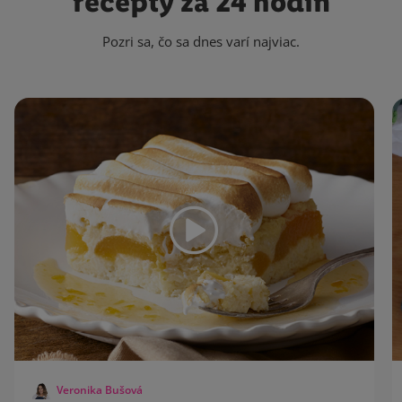
recepty za 24 hodín
Pozri sa, čo sa dnes varí najviac.
Veronika Bušová