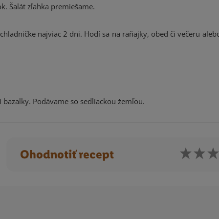
k. Šalát zľahka premiešame.
hladničke najviac 2 dni. Hodí sa na raňajky, obed či večeru aleb
i bazalky. Podávame so sedliackou žemľou.
Ohodnotiť recept