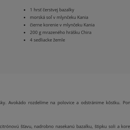
1 hrsť čerstvej bazalky
morská soľ v mlynčeku Kania
čierne korenie v mlynčeku Kania
200 g mrazeného hrášku Chira
4 sedliacke žemle
sky. Avokádo rozdelíme na polovice a odstránime kôstku. Po
trónovú šťavu, nadrobno nasekanú bazalku, štipku soli a kore