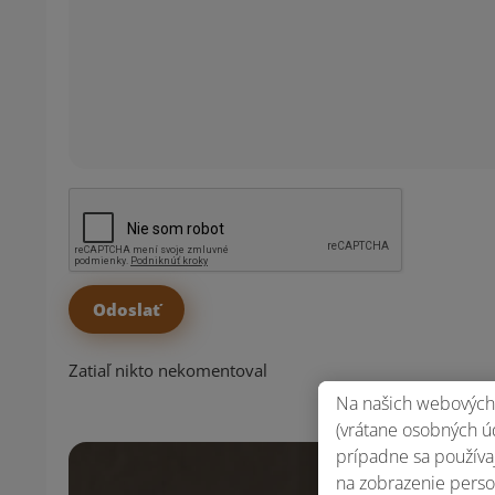
Zatiaľ nikto nekomentoval
Na našich webových 
(vrátane osobných úd
prípadne sa používaj
na zobrazenie perso