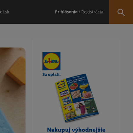
idl.sk
Prihlásenie
/ Registrácia
Obsah bočného panela