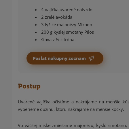
4 vajíčka uvarené natvrdo
2 zrelé avokáda
3 lyžice majonézy Mikado
200 g kyslej smotany Pilos
šťava z ½ citróna
Poslať nákupný zoznam
Postup
Uvarené vajíčka očistíme a nakrájame na menšie kú
vyberieme dužinu, ktorú nakrájame na menšie kocky.
Vo väčšej miske zmiešame majonézu, kyslú smotanu, ci