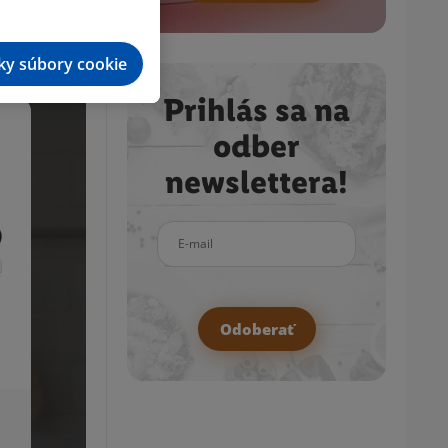
tky súbory cookie
Prihlás sa na
odber
newslettera!
E-mail
Odoberať
SILVERCREST® Tyčový vysávač 2 v 1 SHZK
600 C3