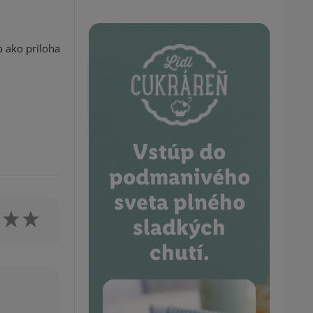
o ako príloha
Vstúp do
podmanivého
sveta plného
sladkých
chutí.