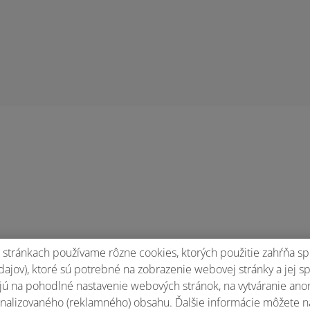
stránkach používame rôzne cookies, ktorých použitie zahŕňa sp
ajov), ktoré sú potrebné na zobrazenie webovej stránky a jej s
ú na pohodlné nastavenie webových stránok, na vytváranie anony
nalizovaného (reklamného) obsahu. Ďalšie informácie môžete n