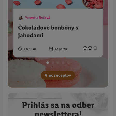
Veronika Bušová
Čokoládové bonbóny s
jahodami
1 h 30 m
12 porcií
Viac receptov
Prihlás sa na odber
newslettera!