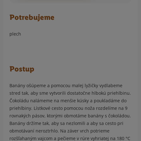
Potrebujeme
plech
Postup
Banány ošúpeme a pomocou malej lyžičky vydlabeme
stred tak, aby sme vytvorili dostatočne hlbokú priehlbinu.
Čokoládu nalámeme na menšie kúsky a poukladáme do
priehlbiny. Lístkové cesto pomocou noža rozdelíme na 9
rovnakých pásov, ktorými obmotáme banány s čokoládou.
Banány držíme tak, aby sa nezlomili a aby sa cesto pri
obmotávaní neroztrhlo. Na záver vrch potrieme
rozšľahaným vajcom a pečieme v rúre vyhriatej na 180 °C