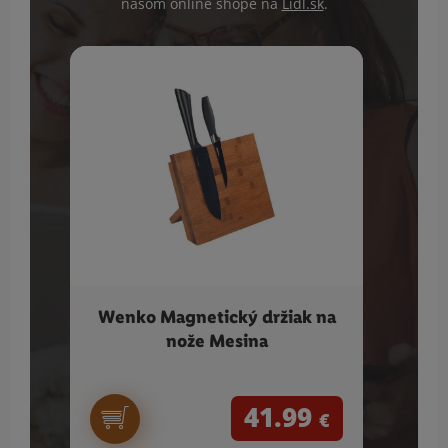
našom online shope na
Lidl.sk
.
Wenko Magnetický držiak na
F
nože Mesina
41.99
€