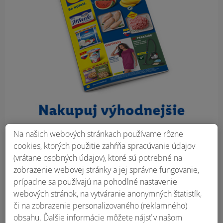
Na našich webových stránkach používame rôzne
cookies, ktorých použitie zahŕňa spracúvanie údajov
(vrátane osobných údajov), ktoré sú potrebné na
zobrazenie webovej stránky a jej správne fungovanie,
prípadne sa používajú na pohodlné nastavenie
webových stránok, na vytváranie anonymných štatistík,
či na zobrazenie personalizovaného (reklamného)
obsahu. Ďalšie informácie môžete nájsť v našom