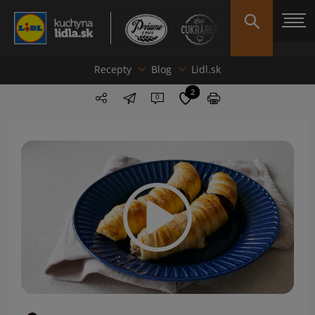
Recepty
Blog
Lidl.sk
2
0