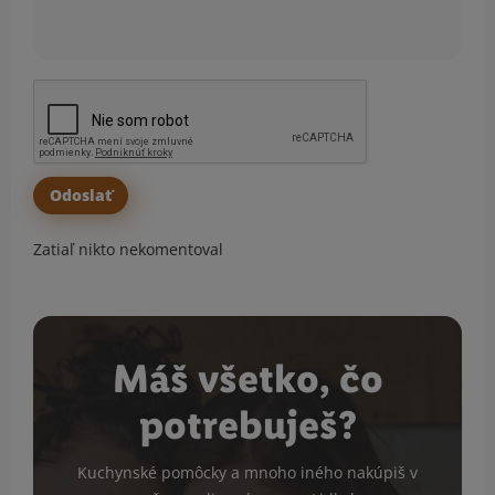
Zatiaľ nikto nekomentoval
Máš všetko, čo
potrebuješ?
Kuchynské pomôcky a mnoho iného nakúpiš v