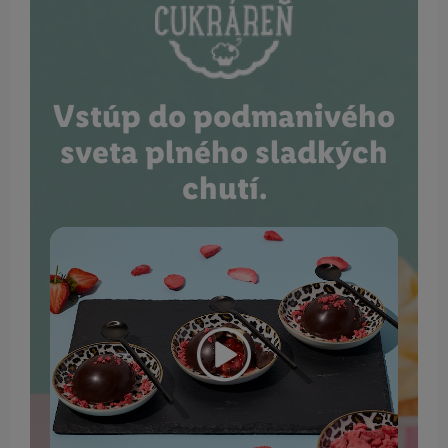
Vstúp do podmanivého
sveta plného sladkých
chutí.