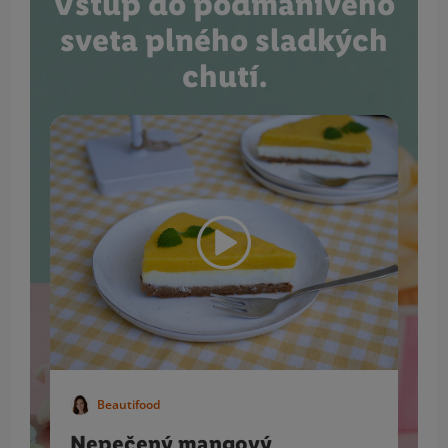
Vstúp do podmanivého
sveta plného sladkých
chutí.
Beautifood
Nepečený mangový