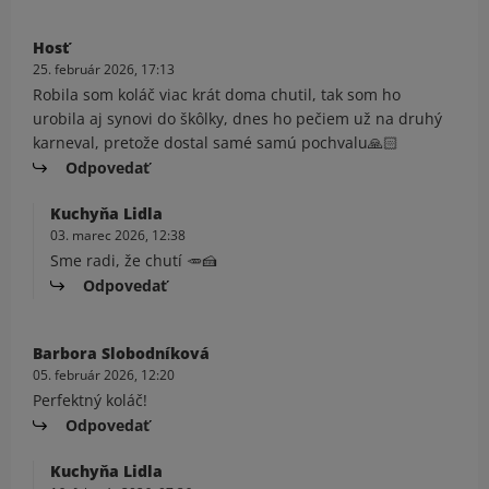
Hosť
25. február 2026, 17:13
Robila som koláč viac krát doma chutil, tak som ho
urobila aj synovi do škôlky, dnes ho pečiem už na druhý
karneval, pretože dostal samé samú pochvalu🙏🏻
Odpovedať
Kuchyňa Lidla
03. marec 2026, 12:38
Sme radi, že chutí 🥕🍰
Odpovedať
Barbora Slobodníková
05. február 2026, 12:20
Perfektný koláč!
Odpovedať
Kuchyňa Lidla