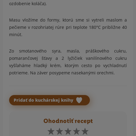
ozdobenie koláča).
Masu vložíme do formy, ktorú sme si vytreli maslom a
pečieme v rozohriatej rúre pri teplote 180°C približne 40
minút.
Zo smotanového syra, masla, práškového cukru,
pomarančovej šťavy a 2 lyžičiek vanilínového cukru
vyšľaháme hladký krém, ktorým cesto po vychladnutí
potrieme. Na záver posypeme nasekanými orechmi.
Pridať do kuchárskej knihy
Ohodnotiť recept