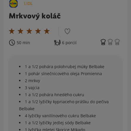
LIDL
Mrkvový koláč
50 min
6 porcií
1 a 1/2 pohára polohrubej múky Belbake
1 pohár slnečnicového oleja Promienna
2 mrkvy
3 vajcia
1 a 1/2 pohára hnedého cukru
1 a 1/2 lyžičky kypriaceho prášku do pečiva
Belbake
4 lyžičky vanilínového cukru Belbake
1 a 1/2 lyžičky jedlej sódy Belbake
1 lyžička mletej škorice Mikado