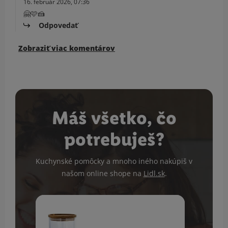
16. február 2026, 07:36
🤗🩷🍰
Odpovedať
Zobraziť viac komentárov
Máš všetko, čo
potrebuješ?
Kuchynské pomôcky a mnoho iného nakúpiš v
našom online shope na
Lidl.sk
.