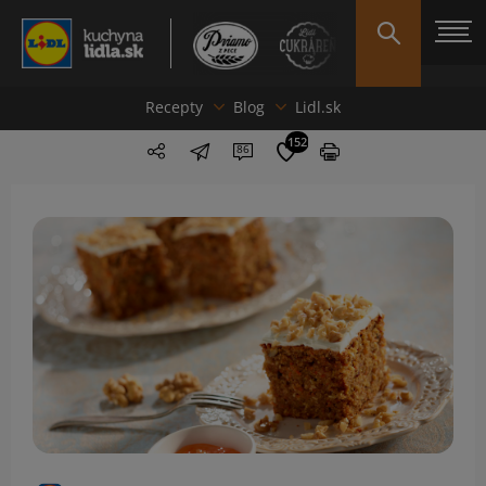
Recepty
Blog
Lidl.sk
152
86