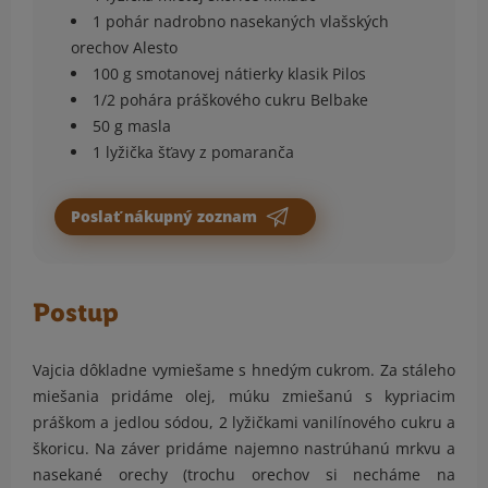
1 pohár nadrobno nasekaných vlašských
orechov Alesto
100 g smotanovej nátierky klasik Pilos
1/2 pohára práškového cukru Belbake
50 g masla
1 lyžička šťavy z pomaranča
Poslať nákupný zoznam
Postup
Vajcia dôkladne vymiešame s hnedým cukrom. Za stáleho
miešania pridáme olej, múku zmiešanú s kypriacim
práškom a jedlou sódou, 2 lyžičkami vanilínového cukru a
škoricu. Na záver pridáme najemno nastrúhanú mrkvu a
nasekané orechy (trochu orechov si necháme na