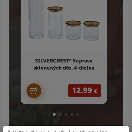
SILVERCREST® Súprava
L
sklenených dóz, 4-dielna
12.99
€
Na našich webových stránkach používame rôzne