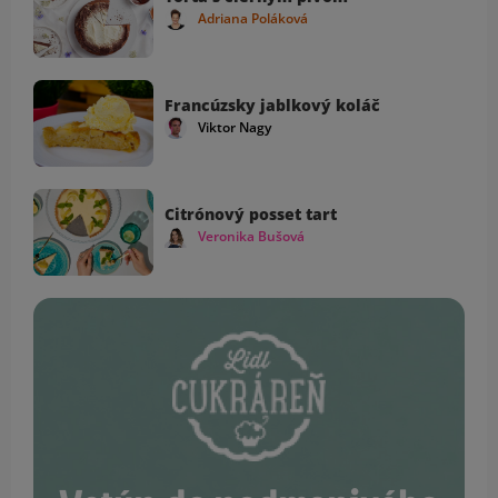
Adriana Poláková
Francúzsky jablkový koláč
Viktor Nagy
Citrónový posset tart
Veronika Bušová