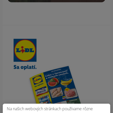
Obsah bočného panela
Na našich webových stránkach používame rôzne