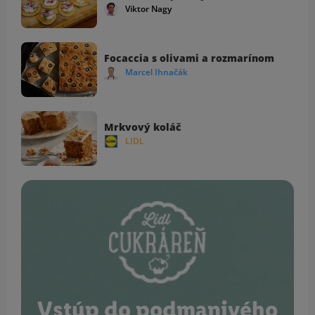
Viktor Nagy
Focaccia s olivami a rozmarínom
Marcel Ihnačák
Mrkvový koláč
LIDL
Vstúp do podmanivého