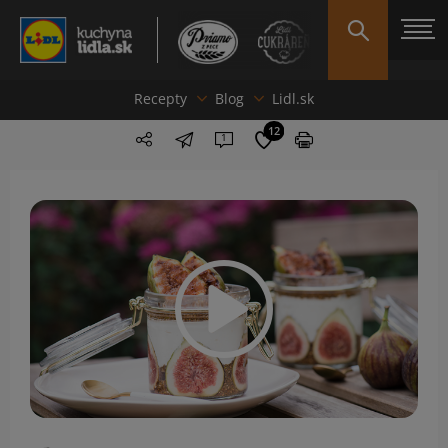
Recepty
Blog
Lidl.sk
12
1