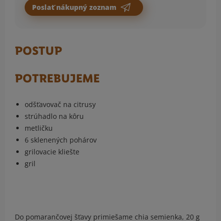
Poslať nákupný zoznam
POSTUP
POTREBUJEME
odšťavovač na citrusy
strúhadlo na kôru
metličku
6 sklenených pohárov
grilovacie kliešte
gril
Do pomarančovej šťavy primiešame chia semienka, 20 g