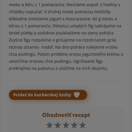
medu a kôru z 1 pomaranča. Necháme aspoň 2 hodiny v
chládku napučať. V druhej miske pomocou metličky
dôkladne zmiešame jogurt s mascarpone, 60 g medu a
kôrou z 1 pomaranča. Polovicu umytých fíg nakrájame na
tenké plátky a ozdobne poukladáme na steny pohára.
Zvyšné figy rozpolíme a grilujeme na rozohriatom grile
reznou stranou nadol. Na dno pohára nalejeme vrstvu
chia pudingu. Potom pridáme vrstvu jogurtového krému a
ukončíme vrstvou chia pudingu. Ugrilované figy
prekrojíme na polovicu a uložíme na vrch dezertu.
Pridať do kuchárskej knihy
Ohodnotiť recept