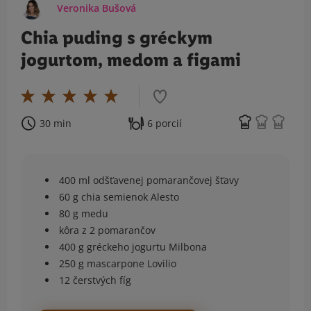
Veronika Bušová
Chia puding s gréckym
jogurtom, medom a figami
30 min
6 porcií
400 ml odšťavenej pomarančovej šťavy
60 g chia semienok Alesto
80 g medu
kôra z 2 pomarančov
400 g gréckeho jogurtu Milbona
250 g mascarpone Lovilio
12 čerstvých fíg