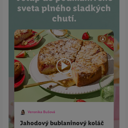
sveta plného sladkých
chutí.
Veronika Bušová
Jahodový bublaninový koláč