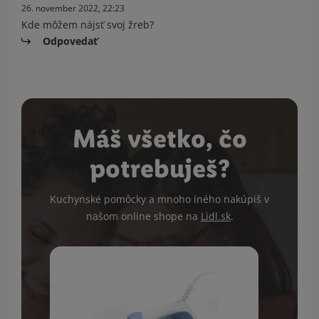
26. november 2022, 22:23
Kde môžem nájsť svoj žreb?
Odpovedať
Máš všetko, čo
potrebuješ?
Kuchynské pomôcky a mnoho iného nakúpiš v
našom online shope na
Lidl.sk
.