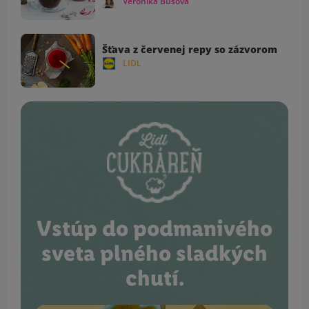
Veronika Bušová
Šťava z červenej repy so zázvorom
LIDL
Vstúp do podmanivého
sveta plného sladkých
chutí.