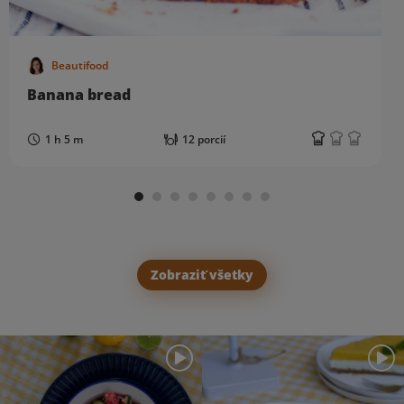
Beautifood
Banana bread
1 h 5 m
12 porcií
Zobraziť všetky