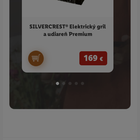
SILVERCREST® Elektrický gril
KE
a udiareň Premium
169
€