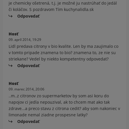
je chemicky ošetrená, t.j. je možné ju nastrúhať do jedál
či koláčov. S pozdravom Tím kuchynalidla.sk
Odpovedať
Hosť
09. apríl 2014, 19:29
Lidl predava citrony v bio kvalite. Len by ma zaujimalo co
v tomto pripade znamena to bio? znamena to, ze nie su
striekane? Vedel by niekto kompetentny odpovedat?
Odpovedať
Hosť
09. marec 2014, 20:06
..m..z citronov zo supermarketov by som asi koru do
napojov ci jedla nepouzival, ak to chcem mat ako tak
zdrave...a preco stavu z citrona cedit? aby som nakoniec v
limonade nemal ziadne prospesne latky?
Odpovedať