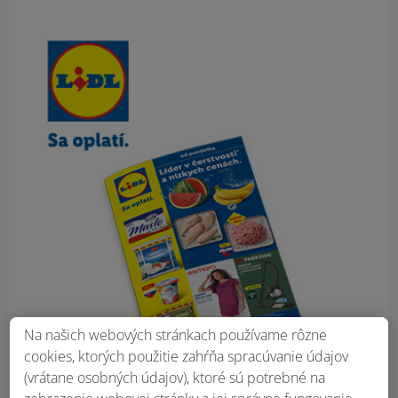
Obsah bočného panela
Na našich webových stránkach používame rôzne
cookies, ktorých použitie zahŕňa spracúvanie údajov
(vrátane osobných údajov), ktoré sú potrebné na