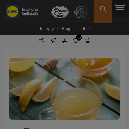
Recepty
Blog
Lidl.sk
10
3