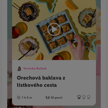
Veronika Bušová
Orechová baklava z
lístkového cesta
1 h 0 m
36 porcií