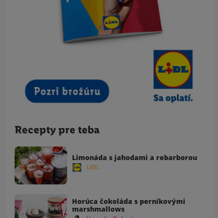
Recepty pre teba
Limonáda s jahodami a rebarborou
LIDL
Horúca čokoláda s perníkovými
marshmallows