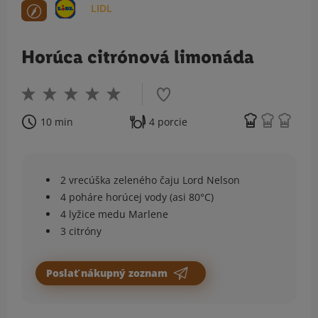
LIDL
Horúca citrónová limonáda
10 min
4 porcie
2 vrecúška zeleného čaju Lord Nelson
4 poháre horúcej vody (asi 80°C)
4 lyžice medu Marlene
3 citróny
Poslať nákupný zoznam