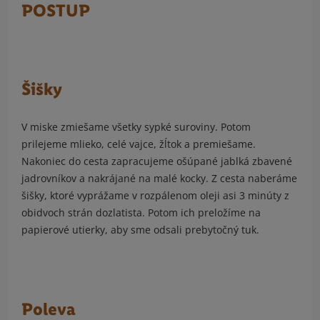
POSTUP
Šišky
V miske zmiešame všetky sypké suroviny. Potom
prilejeme mlieko, celé vajce, žĺtok a premiešame.
Nakoniec do cesta zapracujeme ošúpané jablká zbavené
jadrovníkov a nakrájané na malé kocky. Z cesta naberáme
šišky, ktoré vyprážame v rozpálenom oleji asi 3 minúty z
obidvoch strán dozlatista. Potom ich preložíme na
papierové utierky, aby sme odsali prebytočný tuk.
Poleva