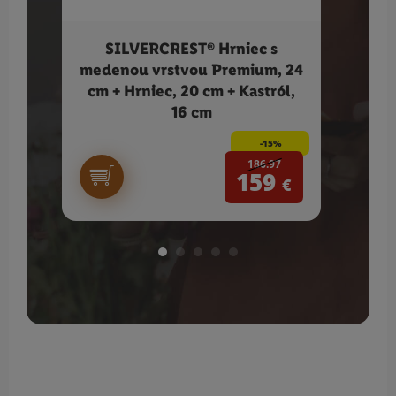
SILVERCREST® Hrniec s
SIL
medenou vrstvou Premium, 24
d
cm + Hrniec, 20 cm + Kastról,
16 cm
-15%
186.97
159
€