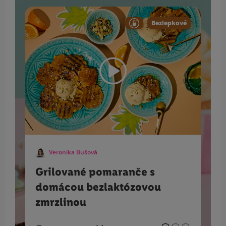
Bezlepkové
Veronika Bušová
Grilované pomaranče s
domácou bezlaktózovou
zmrzlinou