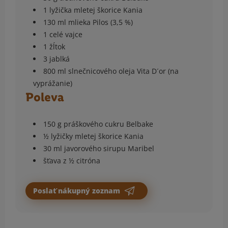
1 lyžička mletej škorice Kania
130 ml mlieka Pilos (3,5 %)
1 celé vajce
1 žĺtok
3 jablká
800 ml slnečnicového oleja Vita D´or (na
vyprážanie)
Poleva
150 g práškového cukru Belbake
½ lyžičky mletej škorice Kania
30 ml javorového sirupu Maribel
šťava z ½ citróna
Poslať nákupný zoznam