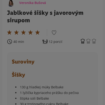
Veronika Bušová
Jablkové šišky s javorovým
sirupom
40 min
12 porcií
Suroviny
Šišky
130 g hladkej múky Belbake
1 lyžička kypriaceho prášku do pečiva
štipka soli Belbake
30 g trstinového cukru Belbake