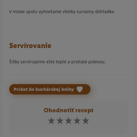
V miske spolu vymiešame všetky suroviny dohladka.
Servírovanie
Šišky servírujeme ešte teplé a preliate polevou.
Pridať do kuchárskej knihy
Ohodnotiť recept