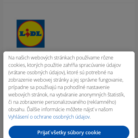
Obsah bočného panela
Na našich webových stránkach používame rôzne
cookies, ktorých použitie zahŕňa spracúvanie údajov
(vrátane osobných údajov), ktoré sú potrebné na
zobrazenie webovej stránky a jej správne fungovanie,
prípadne sa používajú na pohodlné nastavenie
webových stránok, na vytváranie anonymných štatistík,
či na zobrazenie personalizovaného (reklamného)
obsahu. Ďalšie informácie môžete nájsť v našom
Vyhlásení o ochrane osobných údajov
.
Prijať všetky súbory cookie