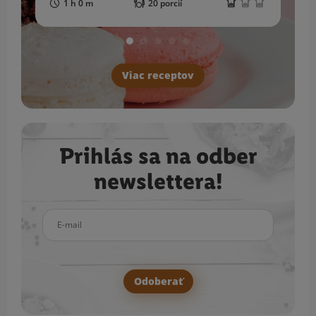
1 h 0 m
20 porcií
Viac receptov
Prihlás sa na odber
newslettera!
E-mail
Odoberať