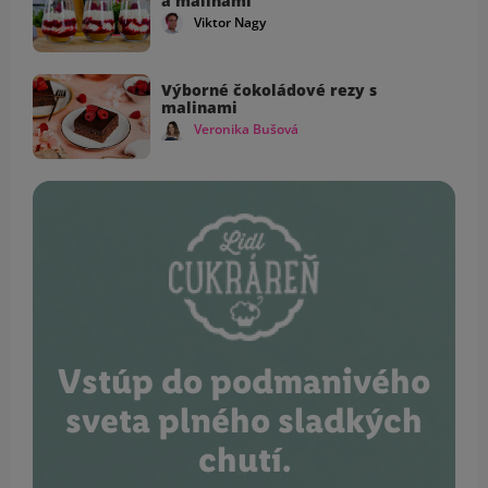
a malinami
Viktor Nagy
Výborné čokoládové rezy s
malinami
Veronika Bušová
Vstúp do podmanivého
sveta plného sladkých
chutí.