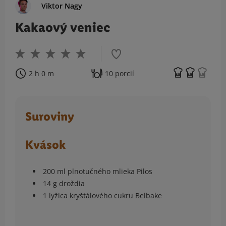
Viktor Nagy
Kakaový veniec
2 h 0 m
10 porcií
Suroviny
Kvások
200 ml plnotučného mlieka Pilos
14 g droždia
1 lyžica kryštálového cukru Belbake