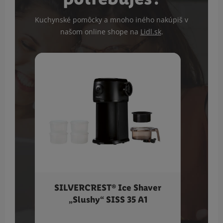
Kuchynské pomôcky a mnoho iného nakúpiš v
našom online shope na
Lidl.sk
.
SILVERCREST® Ice Shaver
SIL
„Slushy“ SISS 35 A1