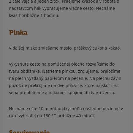
2 celé vajcia a jeden žĺtok. Prilejeme kvások a v robote s
nadstavcom hák vypracujeme vláčne cesto. Necháme
kvasiť približne 1 hodinu.
Plnka
V ďalšej miske zmiešame maslo, práškový cukor a kakao.
Vykysnuté cesto na pomúčenej ploche rozvaľkáme do
tvaru obdĺžnika. Natrieme plnkou, zrolujeme, preložíme
na plech vystlaný papierom na pečenie. Na plechu závin
pozdĺžne prekrojíme na dve polovice, ktoré najskôr cez
seba prepletieme a nakoniec spojíme do tvaru venca.
Necháme ešte 10 minút podkysnúť a následne pečieme v
rúre vyhriatej na 180 °C približne 40 minút.
Servírovanie