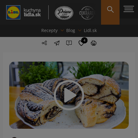
Recepty
Blog
Lidl.sk
4
0