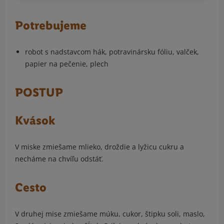
Potrebujeme
robot s nadstavcom hák, potravinársku fóliu, valček,
papier na pečenie, plech
POSTUP
Kvások
V miske zmiešame mlieko, droždie a lyžicu cukru a
necháme na chvíľu odstáť.
Cesto
V druhej mise zmiešame múku, cukor, štipku soli, maslo,