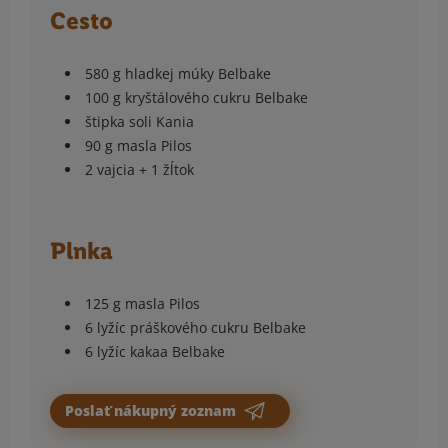
Cesto
580 g hladkej múky Belbake
100 g kryštálového cukru Belbake
štipka soli Kania
90 g masla Pilos
2 vajcia + 1 žĺtok
Plnka
125 g masla Pilos
6 lyžíc práškového cukru Belbake
6 lyžíc kakaa Belbake
Poslať nákupný zoznam