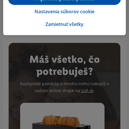
Marcela je Váš obľúbený? 😍
Odpovedať
Nastavenia súborov cookie
Zobraziť viac komentárov
Zamietnuť všetky
Máš všetko, čo
potrebuješ?
Kuchynské pomôcky a mnoho iného nakúpiš v
našom online shope na
Lidl.sk
.