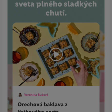
sveta plného sladkých
chutí.
Veronika Bušová
Orechová baklava z
lístkového cesta