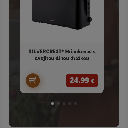
SILVERCREST® Hriankovač s
PHIL
dvojitou dlhou drážkou
D
24.99
€