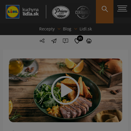
Recepty
Blog
Lidl.sk
85
8