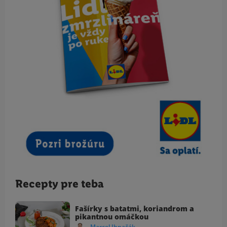
Recepty pre teba
Fašírky s batatmi, koriandrom a
pikantnou omáčkou
Marcel Ihnačák