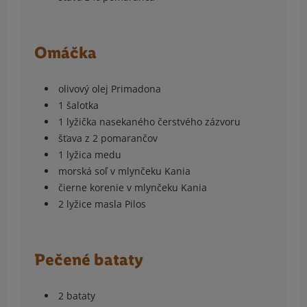
Omáčka
olivový olej Primadona
1 šalotka
1 lyžička nasekaného čerstvého zázvoru
šťava z 2 pomarančov
1 lyžica medu
morská soľ v mlynčeku Kania
čierne korenie v mlynčeku Kania
2 lyžice masla Pilos
Pečené bataty
2 bataty