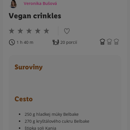
Veronika Bušová
Vegan crinkles
1 h 40 m
20 porcií
Suroviny
Cesto
250 g hladkej múky Belbake
270 g kryštálového cukru Belbake
štipka soli Kania