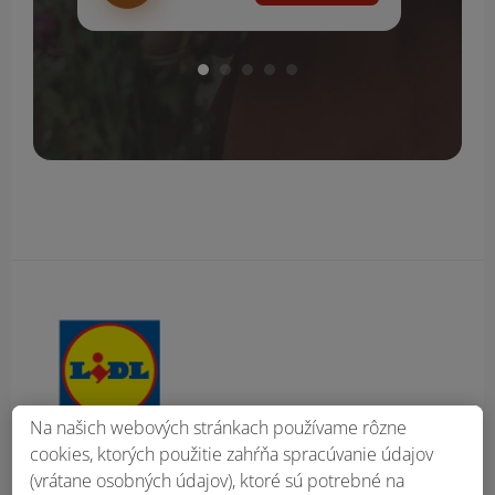
Obsah bočného panela
Na našich webových stránkach používame rôzne
cookies, ktorých použitie zahŕňa spracúvanie údajov
(vrátane osobných údajov), ktoré sú potrebné na