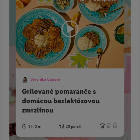
Veronika Bušová
Grilované pomaranče s
domácou bezlaktózovou
zmrzlinou
1 h 0 m
20 porcií