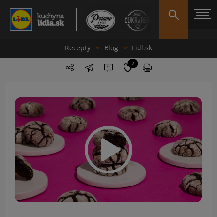
Recepty
Blog
Lidl.sk
2
0