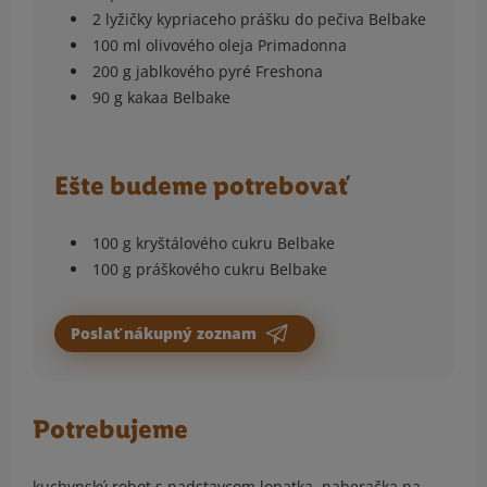
2 lyžičky kypriaceho prášku do pečiva Belbake
100 ml olivového oleja Primadonna
200 g jablkového pyré Freshona
90 g kakaa Belbake
Ešte budeme potrebovať
100 g kryštálového cukru Belbake
100 g práškového cukru Belbake
Poslať nákupný zoznam
Potrebujeme
kuchynský robot s nadstavcom lopatka, naberačka na