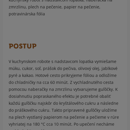
zmrzlinu, plech na pečenie, papier na pečenie,
potravinárska fólia
POSTUP
V kuchynskom robote s nadstavcom lopatka vymiešame
múku, cukor, soľ, prášok do pečiva, olivový olej, jablkové
pyré a kakao. Hotové cesto prikryjeme fóliou a odložíme
do chladničky na cca 60 minút. Z vychladnutého cesta
pomocou naberačky na zmrzlinu vytvarujeme guľôčky. K
dosiahnutiu popraskaného efektu je potrebné obaliť
každú guľôčku najskôr do kryštálového cukru a následne
do práškového cukru. Takto pripravené guľôčky uložíme
na plech vystlaný papierom na pečenie a pečieme v rúre
vyhriatej na 180 °C cca 10 minút. Po upečení necháme