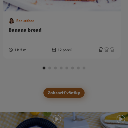
Beautifood
Banana bread
1 h 5 m
12 porcií
Zobraziť všetky