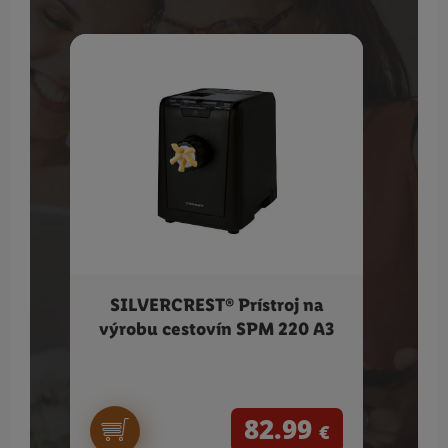
SILVERCREST® Prístroj na
SI
výrobu cestovín SPM 220 A3
mede
82.99
€