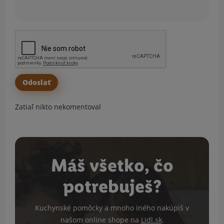
Zatiaľ nikto nekomentoval
Máš všetko, čo
potrebuješ?
Kuchynské pomôcky a mnoho iného nakúpiš v
našom online shope na
Lidl.sk
.