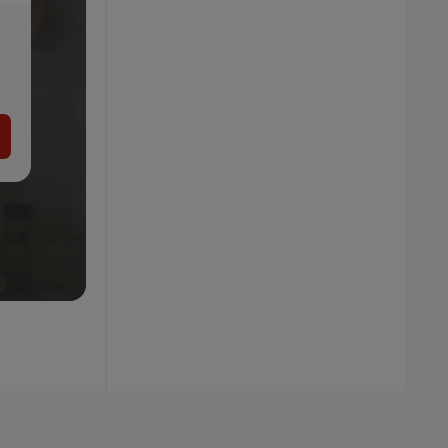
LIVARNO home Zásuvkový organizér
5.99
€