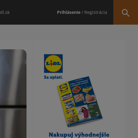
idl.sk
Prihlásenie
/ Registrácia
Obsah bočného panela