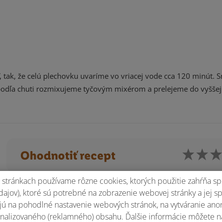
tak, že celú plechovku uvaríme vo vriacej vode cca 120 minút. 
odľa chuti rozmixujeme tyčovým mixérom a prelejeme do vyššej
Ohodnotiť recept
stránkach používame rôzne cookies, ktorých použitie zahŕňa sp
ajov), ktoré sú potrebné na zobrazenie webovej stránky a jej s
ú na pohodlné nastavenie webových stránok, na vytváranie anony
nalizovaného (reklamného) obsahu. Ďalšie informácie môžete n