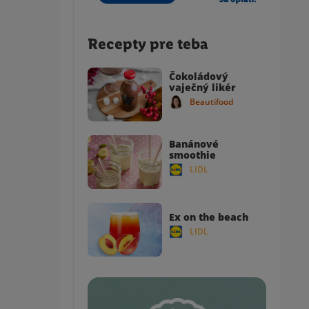
Recepty pre teba
Čokoládový
vaječný likér
Beautifood
Banánové
smoothie
LIDL
Ex on the beach
LIDL