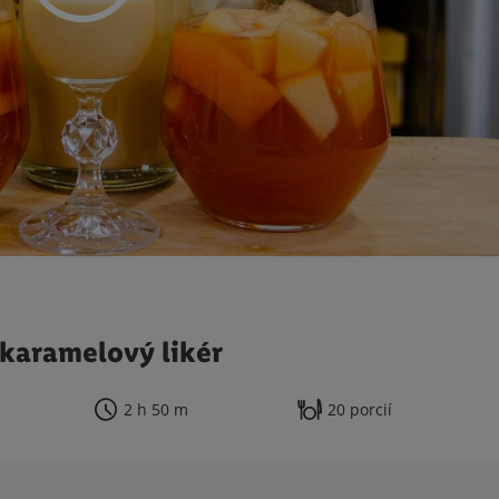
karamelový likér
2 h 50 m
20 porcií