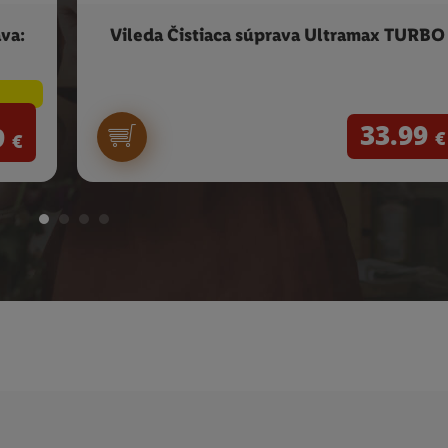
va:
Vileda Čistiaca súprava Ultramax TURBO
33.99
9
€
€