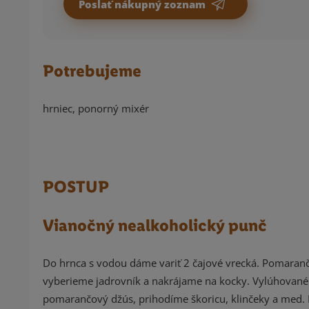
Poslať nákupný zoznam
Potrebujeme
hrniec, ponorný mixér
POSTUP
Vianočný nealkoholický punč
Do hrnca s vodou dáme variť 2 čajové vrecká. Pomaranč 
vyberieme jadrovník a nakrájame na kocky. Vylúhované 
pomarančový džús, prihodíme škoricu, klinčeky a med.