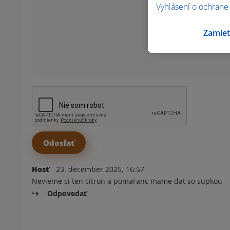
Vyhlásení o ochrane
Zamiet
Hosť
23. december 2025, 16:57
Nevieme ci ten citron a pomaranc mame dat so supkou
Odpovedať