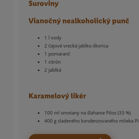
Suroviny
Vianočný nealkoholický punč
1 l vody
2 čajové vrecká jablko-škorica
1 pomaranč
1 citrón
2 jablká
Karamelový likér
100 ml smotany na šľahanie Pilos (33 %)
400 g sladeného kondenzovaného mlieka Pi