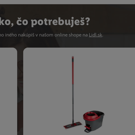
ko, čo potrebuješ?
 iného nakúpiš v našom online shope na
Lidl.sk
.