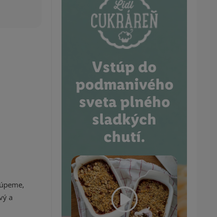
Vstúp do
podmanivého
sveta plného
sladkých
chutí.
ošúpeme,
vý a