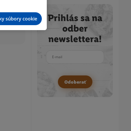
Prihlás sa na
tky súbory cookie
odber
newslettera!
E-mail
Odoberať