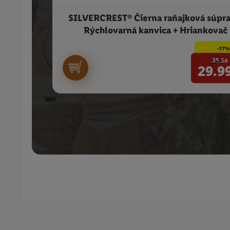
SILVERCREST® Čierna raňajková súpra
Rýchlovarná kanvica + Hriankovač
-17%
35.98
29.9