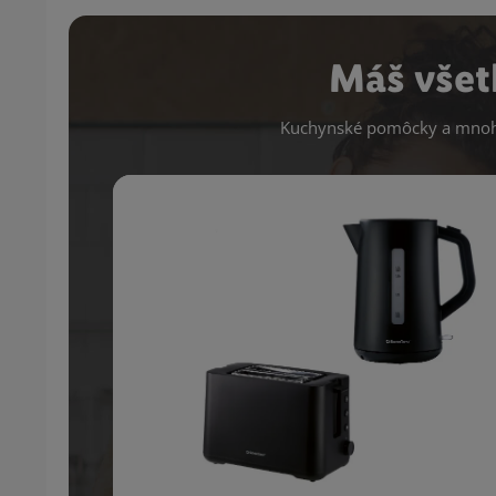
Máš všet
Kuchynské pomôcky a mnoho