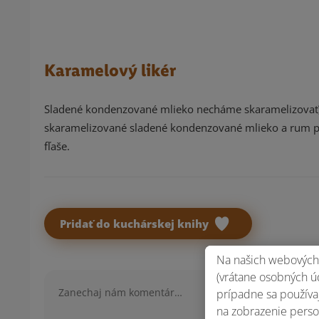
Karamelový likér
Sladené kondenzované mlieko necháme skaramelizovať, 
skaramelizované sladené kondenzované mlieko a rum p
fľaše.
Pridať do kuchárskej knihy
Na našich webových 
(vrátane osobných úd
Komentár
prípadne sa používaj
na zobrazenie perso