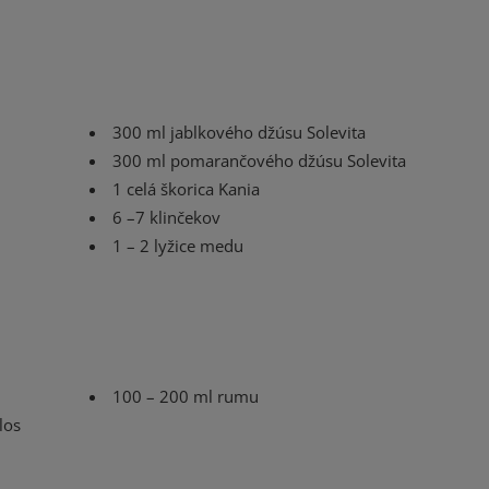
300 ml jablkového džúsu Solevita
300 ml pomarančového džúsu Solevita
1 celá škorica Kania
6 –7 klinčekov
1 – 2 lyžice medu
100 – 200 ml rumu
los