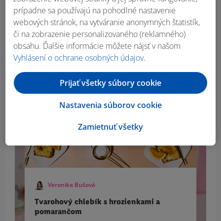
sveta plného sladkých
prípadne sa používajú na pohodlné nastavenie
chutí.
webových stránok, na vytváranie anonymných štatistík,
či na zobrazenie personalizovaného (reklamného)
obsahu. Ďalšie informácie môžete nájsť v našom
Vyhlásení o ochrane osobných údajov
.
Prijať všetky súbory cookie
Nastavenia súborov cookie
Zamietnuť všetky
Veronika Bušová
Tvarohový chlebík s hrozienkami a
V
pomarančom