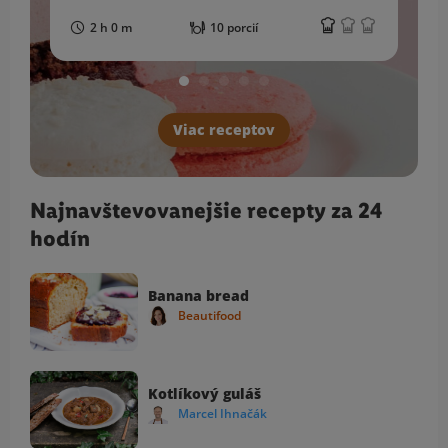
2 h 0 m
10 porcií
Viac receptov
Najnavštevovanejšie recepty za 24
hodín
Banana bread
Beautifood
Kotlíkový guláš
Marcel Ihnačák