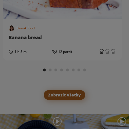
Beautifood
Banana bread
1 h 5 m
12 porcií
Zobraziť všetky