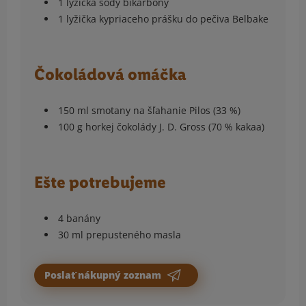
1 lyžička sódy bikarbóny
1 lyžička kypriaceho prášku do pečiva Belbake
Čokoládová omáčka
150 ml smotany na šľahanie Pilos (33 %)
100 g horkej čokolády J. D. Gross (70 % kakaa)
Ešte potrebujeme
4 banány
30 ml prepusteného masla
Poslať nákupný zoznam