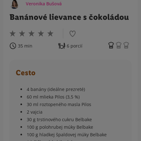
Veronika Bušová
Banánové lievance s čokoládou
35 min
6 porcií
Cesto
4 banány (ideálne prezreté)
60 ml mlieka Pilos (3,5 %)
30 ml roztopeného masla Pilos
2 vajcia
30 g trstinového cukru Belbake
100 g polohrubej múky Belbake
100 g hladkej špaldovej múky Belbake