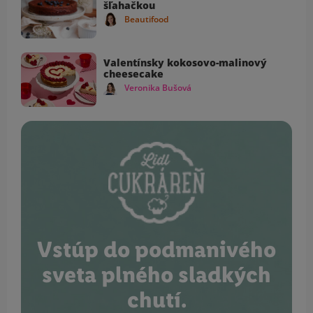
šľahačkou
Beautifood
Valentínsky kokosovo-malinový
cheesecake
Veronika Bušová
Vstúp do podmanivého
sveta plného sladkých
chutí.