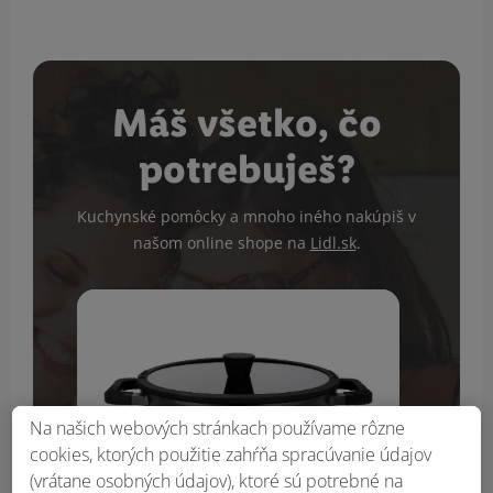
Máš všetko, čo
potrebuješ?
Kuchynské pomôcky a mnoho iného nakúpiš v
našom online shope na
Lidl.sk
.
Na našich webových stránkach používame rôzne
cookies, ktorých použitie zahŕňa spracúvanie údajov
(vrátane osobných údajov), ktoré sú potrebné na