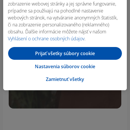
zobrazenie webovej stránky a jej správne fungovanie,
prípadne sa používajú na pohodlné nastavenie
webových stránok, na vytváranie anonymných štatistík,
či na zobrazenie personalizovaného (reklamného)
SILVERCREST® Hrniec z
SI
obsahu. Ďalšie informácie môžete nájsť v našom
hliníkovej zliatiny, 28 cm
mede
Vyhlásení o ochrane osobných údajov
.
Prijať všetky súbory cookie
24.99
€
Nastavenia súborov cookie
Zamietnuť všetky