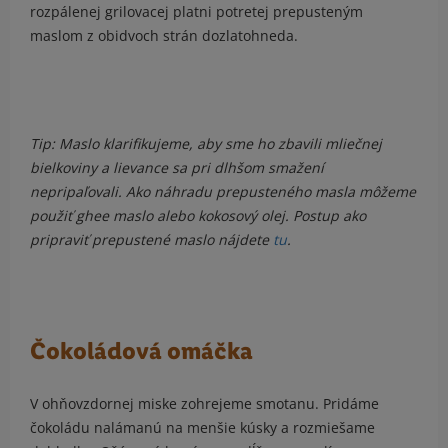
rozpálenej grilovacej platni potretej prepusteným
maslom z obidvoch strán dozlatohneda.
Tip: Maslo klarifikujeme, aby sme ho zbavili mliečnej
bielkoviny a lievance sa pri dlhšom smažení
nepripaľovali. Ako náhradu prepusteného masla môžeme
použiť ghee maslo alebo kokosový olej. Postup ako
pripraviť prepustené maslo nájdete
tu
.
Čokoládová omáčka
V ohňovzdornej miske zohrejeme smotanu. Pridáme
čokoládu nalámanú na menšie kúsky a rozmiešame