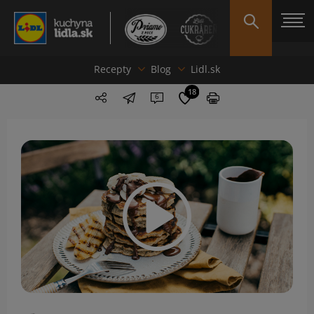
Recepty
Blog
Lidl.sk
18
6